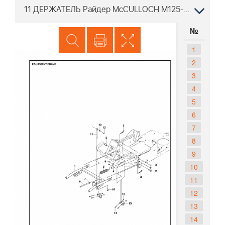
11 ДЕРЖАТЕЛЬ Райдер McCULLOCH M125-85FH 967186901, 2013-01
№
1
2
3
4
5
6
7
8
9
10
11
12
13
14