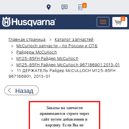
0
0
Toggle
navigation
Главная страница
Каталог запчастей
McCulloch запчасти - по России и СПБ
Райдеры McCulloch
M125-85FH Райдер McCulloch
M125-85FH Райдер McCulloch 967186901 2013-01
11 ДЕРЖАТЕЛЬ Райдер McCULLOCH M125-85FH
967186901, 2013-01
Назад
Заказы на запчасти
принимаются строго через
сайт путем добавления в
корзину.
Если Вы не