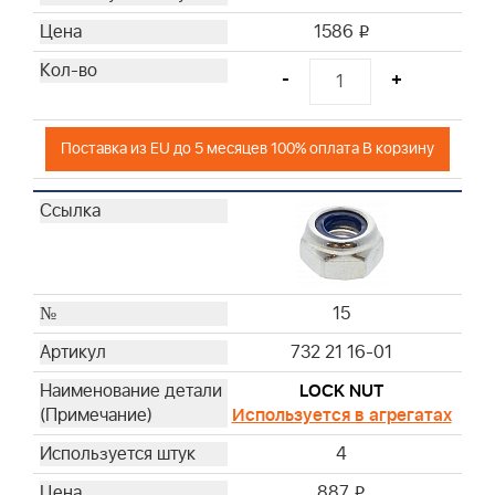
1586
i
-
+
Поставка из EU до 5 месяцев 100% оплата В корзину
15
732 21 16-01
LOCK NUT
Используется в агрегатах
4
887
i