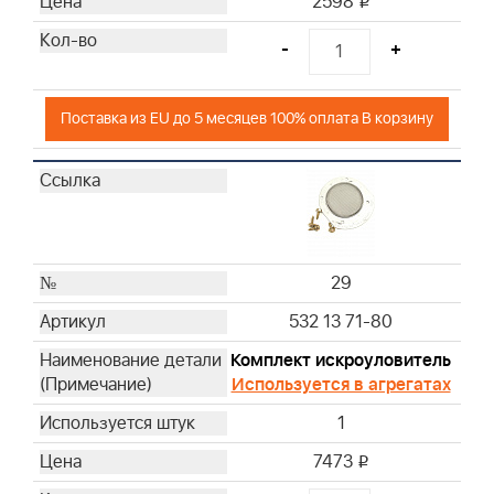
2598
i
-
+
Поставка из EU до 5 месяцев 100% оплата В корзину
29
532 13 71-80
Комплект искроуловитель
Используется в агрегатах
1
7473
i