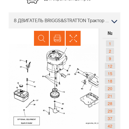
8 ДВИГАТЕЛЬ BRIGGS&STRATTON Трактор McCULLOCH M115-77TC 96051005800 2012-10
№
1
2
9
12
15
18
20
21
28
29
37
42