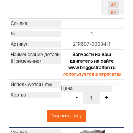
45
69
79
84
1
85
90
21R607-0003-H1
96
Запчасти на Ваш
97
двигатель на сайте
122
www.briggsstratton.ru
Используется в агрегатах
-
+
Запросить цену