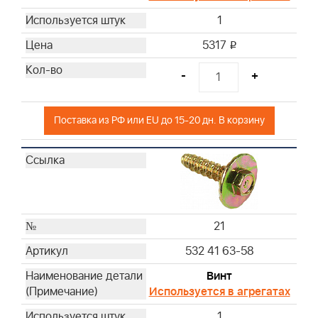
1
5317
i
-
+
Поставка из РФ или EU до 15-20 дн. В корзину
21
532 41 63-58
Винт
Используется в агрегатах
1