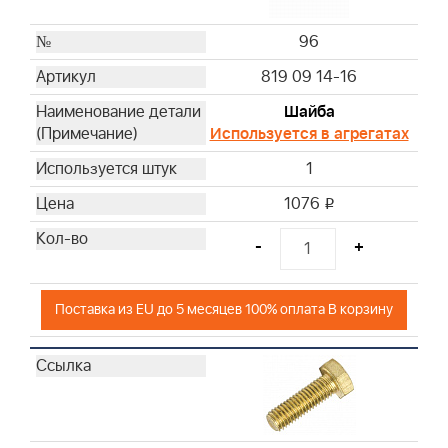
96
819 09 14-16
Шайба
Используется в агрегатах
1
1076
i
-
+
Поставка из EU до 5 месяцев 100% оплата В корзину