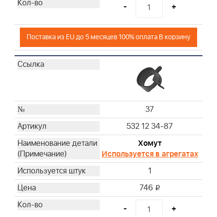
-
+
Поставка из EU до 5 месяцев 100% оплата В корзину
37
532 12 34-87
Хомут
Используется в агрегатах
1
746
i
-
+