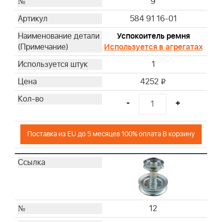
9
584 91 16-01
Успокоитель ремня
Используется в агрегатах
1
4252
i
-
+
Поставка из EU до 5 месяцев 100% оплата В корзину
12