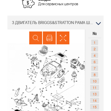
Для сервисных центров
3 ДВИГАТЕЛЬ BRIGGS&STRATTON РАМА ШКИВ Трактор McCULLOCH M105-77XC 96021002701 2014-06
№
1
2
4
6
7
8
10
11
13
14
15