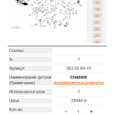
16
18
20
21
22
23
24
25
26
1
27
583 50 84-01
29
30
CHASSIS
31
Используется в агрегатах
32
1
33
33949
34
i
35
-
+