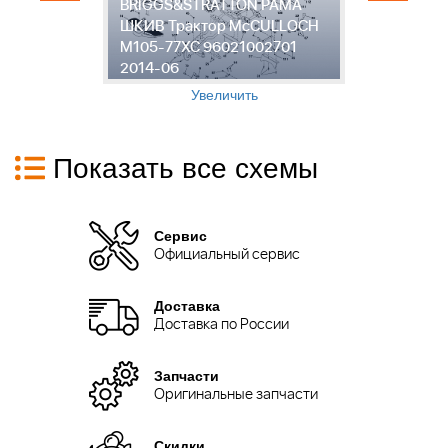
BRIGGS&STRATTON РАМА
А
ШКИВ Трактор McCULLOCH
П
-
M105-77XC 96021002701
M
2014-06
9
Увеличить
Показать все схемы
Сервис
Официальный сервис
Доставка
Доставка по России
Запчасти
Оригинальные запчасти
Скидки