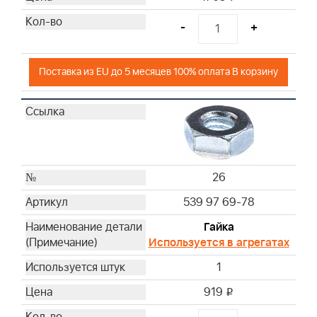
-
+
Поставка из EU до 5 месяцев 100% оплата В корзину
26
539 97 69-78
Гайка
Используется в агрегатах
1
919
i