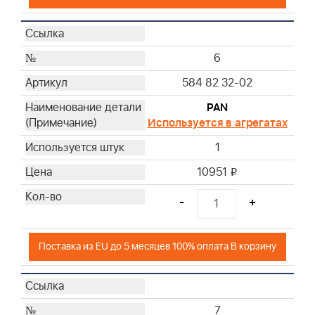
86
87
94
6
97
584 82 32-02
100
101
PAN
102
Используется в агрегатах
103
1
105
10951
i
106
107
-
+
108
109
Поставка из EU до 5 месяцев 100% оплата В корзину
110
111
112
118
7