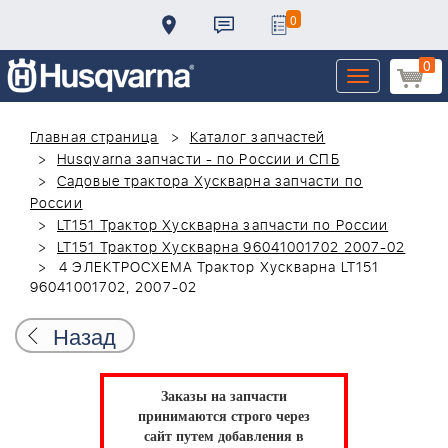
0
0
Toggle
navigation
Главная страница
Каталог запчастей
Husqvarna запчасти - по России и СПБ
Садовые трактора Хускварна запчасти по
России
LT151 Трактор Хускварна запчасти по России
LT151 Трактор Хускварна 96041001702 2007-02
4 ЭЛЕКТРОСХЕМА Трактор Хускварна LT151
96041001702, 2007-02
Назад
Заказы на запчасти
принимаются строго через
сайт путем добавления в