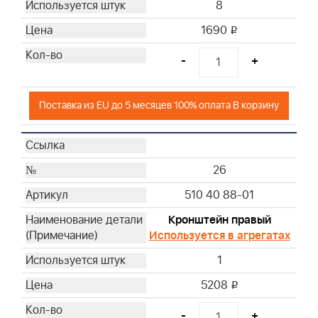
8
1690
i
-
+
Поставка из EU до 5 месяцев 100% оплата В корзину
26
510 40 88-01
Кронштейн правый
Используется в агрегатах
1
5208
i
-
+