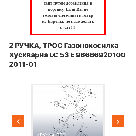
сайт путем добавления в
корзину.
Если Вы не
готовы оплачивать товар
из Европы, не надо делать
заказ !!!
2 РУЧКА, ТРОС Газонокосилка
Хускварна LC 53 E 96666920100
2011-01
3
Д
2 РУЧКА, ТРОС
B