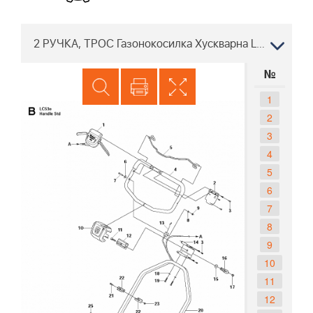
2 РУЧКА, ТРОС Газонокосилка Хускварна LC 53 E 96666920100 2011-01
№
1
2
3
4
5
6
7
8
9
10
11
12