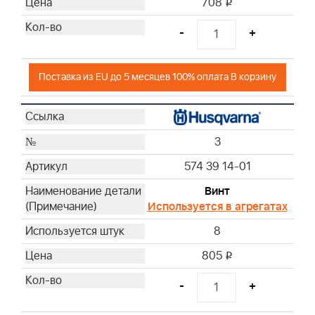
708
i
-
+
Поставка из EU до 5 месяцев 100% оплата В корзину
3
574 39 14-01
Винт
Используется в агрегатах
8
805
i
-
+