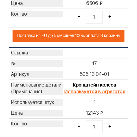
6506
i
-
+
Поставка из EU до 5 месяцев 100% оплата В корзину
17
505 13 04-01
Кронштейн колеса
Используется в агрегатах
1
12143
i
-
+