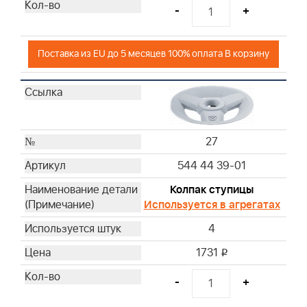
-
+
Поставка из EU до 5 месяцев 100% оплата В корзину
27
544 44 39-01
Колпак ступицы
Используется в агрегатах
4
1731
i
-
+