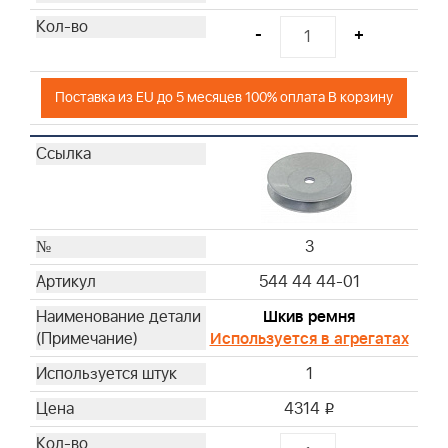
48
-
+
49
50
51
Поставка из EU до 5 месяцев 100% оплата В корзину
52
53
54
55
56
3
57
59
544 44 44-01
60
Шкив ремня
Используется в агрегатах
1
4314
i