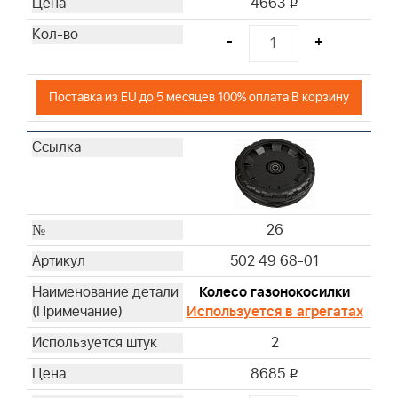
4663
i
-
+
Поставка из EU до 5 месяцев 100% оплата В корзину
26
502 49 68-01
Колесо газонокосилки
Используется в агрегатах
2
8685
i