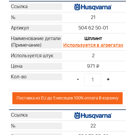
21
504 62 50-01
Шплинт
Используется в агрегатах
2
971
i
-
+
Поставка из EU до 5 месяцев 100% оплата В корзину
22