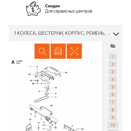
Скидки
Для сервисных центров
1 КОЛЕСА, ШЕСТЕРНИ, КОРПУС, РЕМЕНЬ, РЕДУКТОР Газонокосилка Хускварна LC 53 BE 96666900200 2011-01
№
1
2
3
4
5
6
7
8
9
10