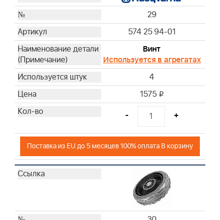
29
574 25 94-01
Винт
Используется в агрегатах
4
1575
i
-
+
Поставка из EU до 5 месяцев 100% оплата В корзину
30