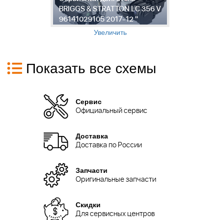
-
BRIGGS & STRATTON LC 356 V
Г
96141029105 2017-12 "
3
Увеличить
Показать все схемы
Сервис
Официальный сервис
Доставка
Доставка по России
Запчасти
Оригинальные запчасти
Скидки
Для сервисных центров