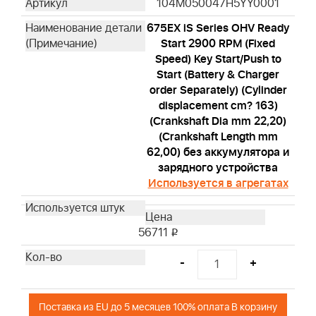
104M050047H5YY0001
675EX iS Series OHV Ready
Start 2900 RPM (Fixed
Speed) Key Start/Push to
Start (Battery & Charger
order Separately) (Cylinder
displacement cm? 163)
(Crankshaft Dia mm 22,20)
(Crankshaft Length mm
62,00) без аккумулятора и
зарядного устройства
Используется в агрегатах
56711
i
-
+
Поставка из EU до 5 месяцев 100% оплата В корзину