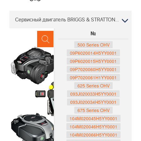
Сервисный двигатель BRIGGS & STRATTON LC 356 V 96141029105 2017-12 "
№
500 Series OHV
09P6020014H5YY0001
09P6020015H5YY0001
09P7020060H5YY0001
09P7020061H1YY0001
625 Series OHV
093J020033H5YY0001
093J020034H5YY0001
675 Series OHV
104M020045H5YY0001
104M020046H5YY0001
104M020066H5YY0001