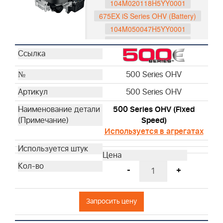
104M020118H5YY0001
675EX iS Series OHV (Battery)
104M050047H5YY0001
104M050048H5YY0001
104M0B0065H5YY0001
104M0B0116H5YY0001
500 Series OHV
597189
500 Series OHV
596088
593562
500 Series OHV (Fixed
750 Series DOV
Speed)
Используется в агрегатах
1006025025H5YY1001
1006020190H5YY7001
1006020178H5YY7001
-
+
1006020177H5YY7001
1006070053H5YY0001
1006070054H5YY0001
Запросить цену