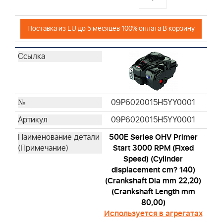
Поставка из EU до 5 месяцев 100% оплата В корзину
09P6020015H5YY0001
09P6020015H5YY0001
500E Series OHV Primer
Start 3000 RPM (Fixed
Speed) (Cylinder
displacement cm? 140)
(Crankshaft Dia mm 22,20)
(Crankshaft Length mm
80,00)
Используется в агрегатах