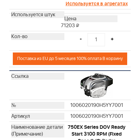
Используется в агрегатах
71203
i
-
+
Поставка из EU до 5 месяцев 100% оплата В корзину
1006020190H5YY7001
1006020190H5YY7001
750EX Series DOV Ready
Start 3100 RPM (Fixed