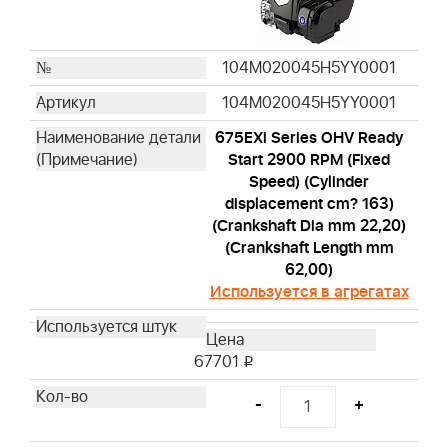
104M020045H5YY0001
104M020045H5YY0001
675EXi Series OHV Ready
Start 2900 RPM (Fixed
Speed) (Cylinder
displacement cm? 163)
(Crankshaft Dia mm 22,20)
(Crankshaft Length mm
62,00)
Используется в агрегатах
67701
i
-
+