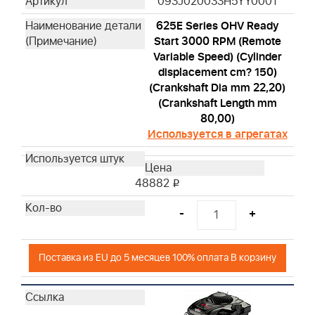
093J020033H5YY0001
625E Series OHV Ready
Start 3000 RPM (Remote
Variable Speed) (Cylinder
displacement cm? 150)
(Crankshaft Dia mm 22,20)
(Crankshaft Length mm
80,00)
Используется в агрегатах
48882
i
-
+
Поставка из EU до 5 месяцев 100% оплата В корзину