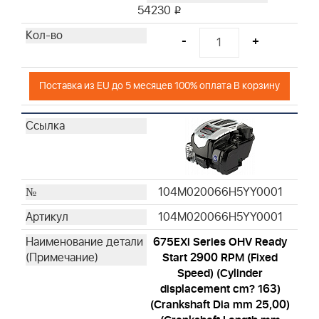
54230
i
-
+
Поставка из EU до 5 месяцев 100% оплата В корзину
104M020066H5YY0001
104M020066H5YY0001
675EXi Series OHV Ready
Start 2900 RPM (Fixed
Speed) (Cylinder
displacement cm? 163)
(Crankshaft Dia mm 25,00)