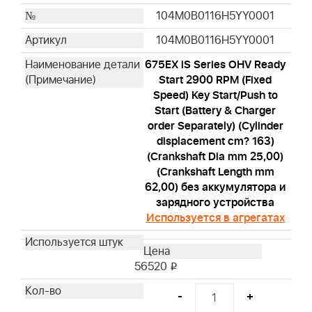
104M0B0116H5YY0001
104M0B0116H5YY0001
675EX iS Series OHV Ready
Start 2900 RPM (Fixed
Speed) Key Start/Push to
Start (Battery & Charger
order Separately) (Cylinder
displacement cm? 163)
(Crankshaft Dia mm 25,00)
(Crankshaft Length mm
62,00) без аккумулятора и
зарядного устройства
Используется в агрегатах
56520
i
-
+