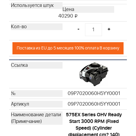
40290
i
-
+
Поставка из EU до 5 месяцев 100% оплата В корзину
09P7020060H5YY0001
09P7020060H5YY0001
575EX Series OHV Ready
Start 3000 RPM (Fixed
Speed) (Cylinder
displacement cm? 140)