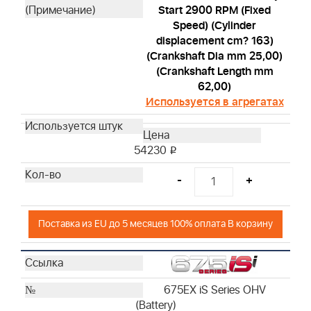
Start 2900 RPM (Fixed
Speed) (Cylinder
displacement cm? 163)
(Crankshaft Dia mm 25,00)
(Crankshaft Length mm
62,00)
Используется в агрегатах
54230
i
-
+
Поставка из EU до 5 месяцев 100% оплата В корзину
675EX iS Series OHV
(Battery)