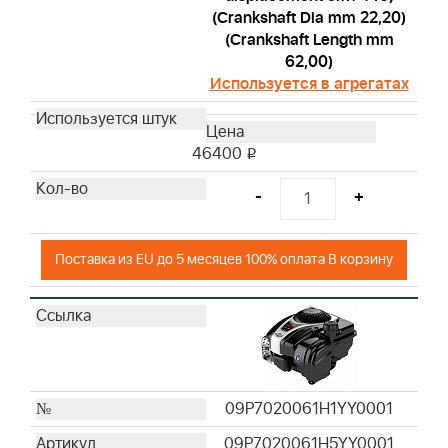
(Crankshaft Dia mm 22,20)
(Crankshaft Length mm
62,00)
Используется в агрегатах
46400
i
-
+
Поставка из EU до 5 месяцев 100% оплата В корзину
09P7020061H1YY0001
09P7020061H5YY0001