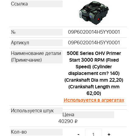
09P6020014H5YY0001
09P6020014H5YY0001
500E Series OHV Primer
Start 3000 RPM (Fixed
Speed) (Cylinder
displacement cm? 140)
(Crankshaft Dia mm 22,20)
(Crankshaft Length mm
62,00)
Используется в агрегатах
40290
i
-
+