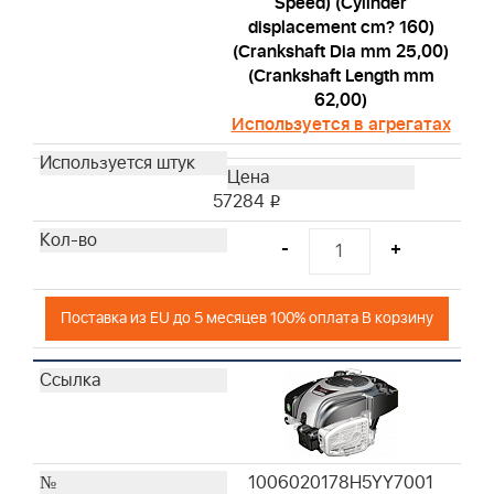
Speed) (Cylinder
displacement cm? 160)
(Crankshaft Dia mm 25,00)
(Crankshaft Length mm
62,00)
Используется в агрегатах
57284
i
-
+
Поставка из EU до 5 месяцев 100% оплата В корзину
1006020178H5YY7001