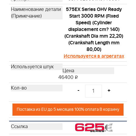
575EX Series OHV Ready
Start 3000 RPM (Fixed
Speed) (Cylinder
displacement cm? 140)
(Crankshaft Dia mm 22,20)
(Crankshaft Length mm
80,00)
Используется в агрегатах
46400
i
-
+
Поставка из EU до 5 месяцев 100% оплата В корзину