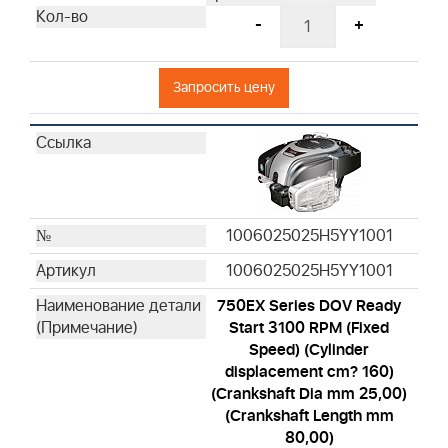
-
+
Запросить цену
1006025025H5YY1001
1006025025H5YY1001
750EX Series DOV Ready
Start 3100 RPM (Fixed
Speed) (Cylinder
displacement cm? 160)
(Crankshaft Dia mm 25,00)
(Crankshaft Length mm
80,00)