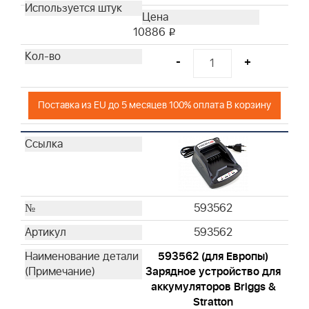
10886
i
-
+
Поставка из EU до 5 месяцев 100% оплата В корзину
593562
593562
593562 (для Европы)
Зарядное устройство для
аккумуляторов Briggs &
Stratton