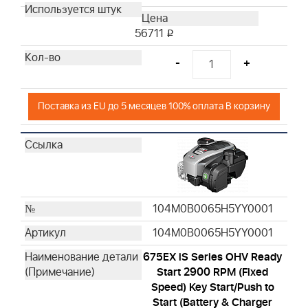
56711
i
-
+
Поставка из EU до 5 месяцев 100% оплата В корзину
104M0B0065H5YY0001
104M0B0065H5YY0001
675EX iS Series OHV Ready
Start 2900 RPM (Fixed
Speed) Key Start/Push to
Start (Battery & Charger