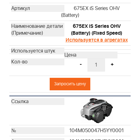
675EX iS Series OHV
(Battery)
675EX iS Series OHV
(Battery) (Fixed Speed)
Используется в агрегатах
-
+
Запросить цену
104M050047H5YY0001