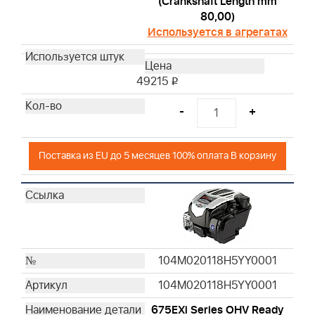
(Crankshaft Length mm
80,00)
Используется в агрегатах
49215
i
-
+
Поставка из EU до 5 месяцев 100% оплата В корзину
104M020118H5YY0001
104M020118H5YY0001
675EXi Series OHV Ready