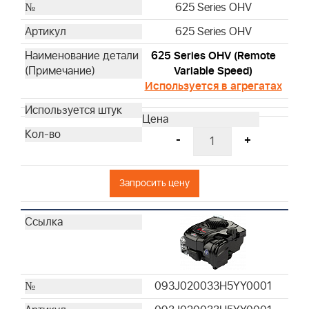
625 Series OHV
625 Series OHV
625 Series OHV (Remote
Variable Speed)
Используется в агрегатах
-
+
Запросить цену
093J020033H5YY0001