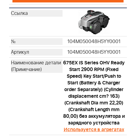
104M050048H5YY0001
104M050048H5YY0001
675EX iS Series OHV Ready
Start 2900 RPM (Fixed
Speed) Key Start/Push to
Start (Battery & Charger
order Separately) (Cylinder
displacement cm? 163)
(Crankshaft Dia mm 22,20)
(Crankshaft Length mm
80,00) без аккумулятора и
зарядного устройства
Используется в агрегатах