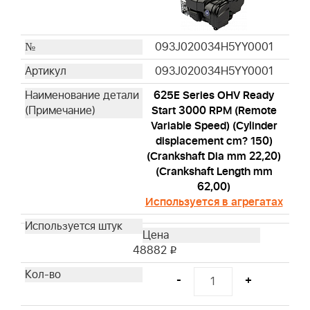
093J020034H5YY0001
093J020034H5YY0001
625E Series OHV Ready
Start 3000 RPM (Remote
Variable Speed) (Cylinder
displacement cm? 150)
(Crankshaft Dia mm 22,20)
(Crankshaft Length mm
62,00)
Используется в агрегатах
48882
i
-
+