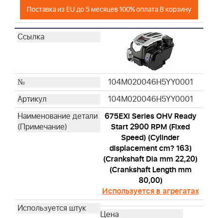
Поставка из EU до 5 месяцев 100% оплата В корзину
104M020046H5YY0001
104M020046H5YY0001
675EXi Series OHV Ready
Start 2900 RPM (Fixed
Speed) (Cylinder
displacement cm? 163)
(Crankshaft Dia mm 22,20)
(Crankshaft Length mm
80,00)
Используется в агрегатах