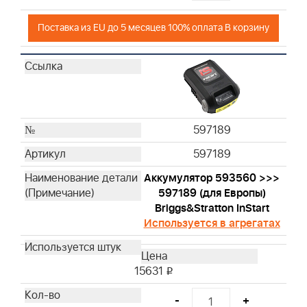
Поставка из EU до 5 месяцев 100% оплата В корзину
597189
597189
Аккумулятор 593560 >>>
597189 (для Европы)
Briggs&Stratton InStart
Используется в агрегатах
15631
i
-
+