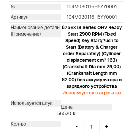
104M0B0116H5YY0001
104M0B0116H5YY0001
675EX iS Series OHV Ready
Start 2900 RPM (Fixed
Speed) Key Start/Push to
Start (Battery & Charger
order Separately) (Cylinder
displacement cm? 163)
(Crankshaft Dia mm 25,00)
(Crankshaft Length mm
62,00) без аккумулятора и
зарядного устройства
Используется в агрегатах
56520
i
-
+