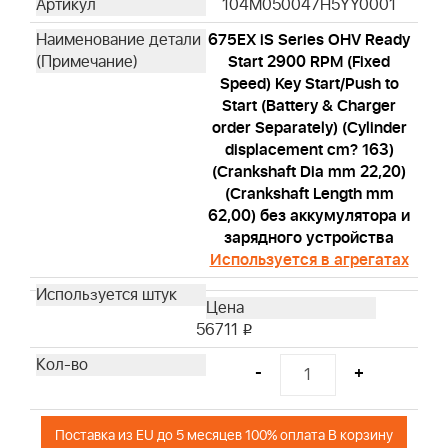
104M050047H5YY0001
675EX iS Series OHV Ready
Start 2900 RPM (Fixed
Speed) Key Start/Push to
Start (Battery & Charger
order Separately) (Cylinder
displacement cm? 163)
(Crankshaft Dia mm 22,20)
(Crankshaft Length mm
62,00) без аккумулятора и
зарядного устройства
Используется в агрегатах
56711
i
-
+
Поставка из EU до 5 месяцев 100% оплата В корзину