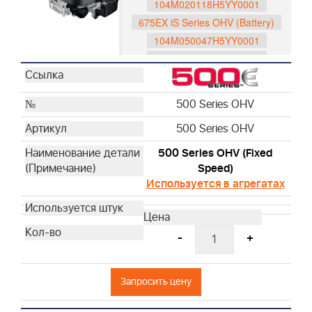
104M020118H5YY0001
675EX iS Series OHV (Battery)
104M050047H5YY0001
104M050048H5YY0001
104M0B0065H5YY0001
104M0B0116H5YY0001
500 Series OHV
597189
500 Series OHV
596088
593562
500 Series OHV (Fixed
750 Series DOV
Speed)
Используется в агрегатах
1006025025H5YY1001
1006020190H5YY7001
1006020178H5YY7001
-
+
1006020177H5YY7001
1006070053H5YY0001
1006070054H5YY0001
Запросить цену
Husqvarna Series OHV
529347201