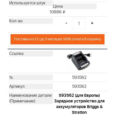
10886
i
-
+
Поставка из EU до 5 месяцев 100% оплата В корзину
593562
593562
593562 (для Европы)
Зарядное устройство для
аккумуляторов Briggs &
Stratton