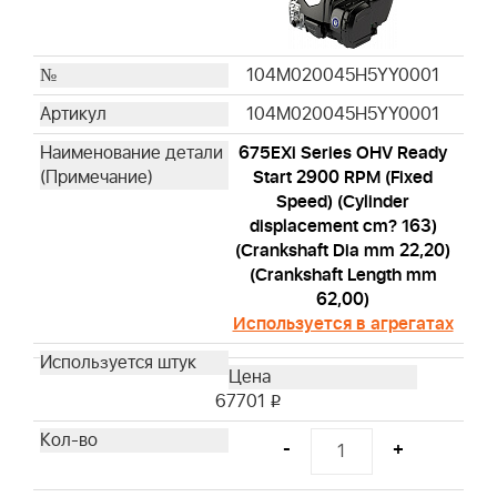
104M020045H5YY0001
104M020045H5YY0001
675EXi Series OHV Ready
Start 2900 RPM (Fixed
Speed) (Cylinder
displacement cm? 163)
(Crankshaft Dia mm 22,20)
(Crankshaft Length mm
62,00)
Используется в агрегатах
67701
i
-
+