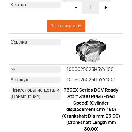
-
+
Запросить цену
1006025025H5YY1001
1006025025H5YY1001
750EX Series DOV Ready
Start 3100 RPM (Fixed
Speed) (Cylinder
displacement cm? 160)
(Crankshaft Dia mm 25,00)
(Crankshaft Length mm
80,00)