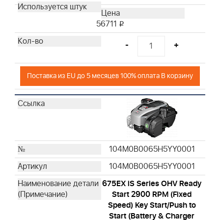
56711
i
-
+
Поставка из EU до 5 месяцев 100% оплата В корзину
104M0B0065H5YY0001
104M0B0065H5YY0001
675EX iS Series OHV Ready
Start 2900 RPM (Fixed
Speed) Key Start/Push to
Start (Battery & Charger