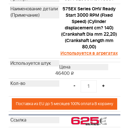
575EX Series OHV Ready
Start 3000 RPM (Fixed
Speed) (Cylinder
displacement cm? 140)
(Crankshaft Dia mm 22,20)
(Crankshaft Length mm
80,00)
Используется в агрегатах
46400
i
-
+
Поставка из EU до 5 месяцев 100% оплата В корзину