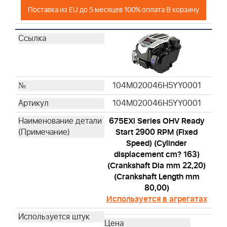
Поставка из EU до 5 месяцев 100% оплата В корзину
104M020046H5YY0001
104M020046H5YY0001
675EXi Series OHV Ready
Start 2900 RPM (Fixed
Speed) (Cylinder
displacement cm? 163)
(Crankshaft Dia mm 22,20)
(Crankshaft Length mm
80,00)
Используется в агрегатах