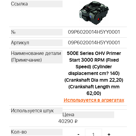
599912501
577616821
992423
09P6020014H5YY0001
09P6020014H5YY0001
500E Series OHV Primer
Start 3000 RPM (Fixed
Speed) (Cylinder
displacement cm? 140)
(Crankshaft Dia mm 22,20)
(Crankshaft Length mm
62,00)
Используется в агрегатах
40290
i
-
+