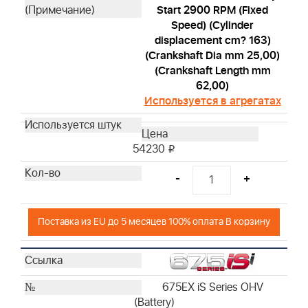
Start 2900 RPM (Fixed
Speed) (Cylinder
displacement cm? 163)
(Crankshaft Dia mm 25,00)
(Crankshaft Length mm
62,00)
Используется в агрегатах
54230
i
-
+
Поставка из EU до 5 месяцев 100% оплата В корзину
675EX iS Series OHV
(Battery)