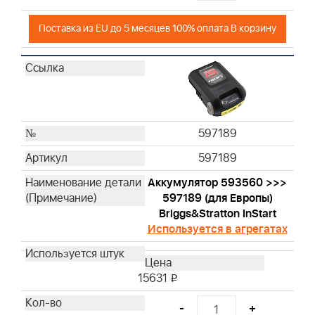
Поставка из EU до 5 месяцев 100% оплата В корзину
597189
597189
Аккумулятор 593560 >>>
597189 (для Европы)
Briggs&Stratton InStart
Используется в агрегатах
15631
i
-
+