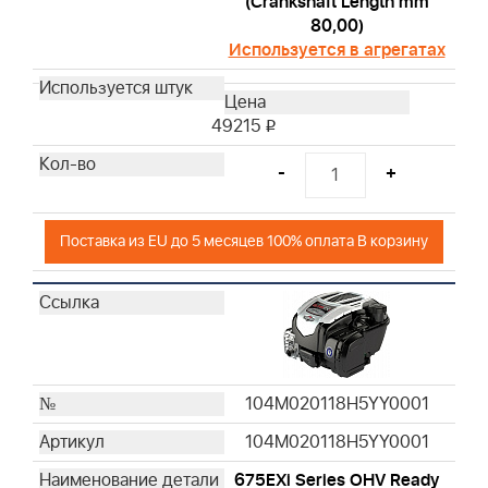
(Crankshaft Length mm
80,00)
Используется в агрегатах
49215
i
-
+
Поставка из EU до 5 месяцев 100% оплата В корзину
104M020118H5YY0001
104M020118H5YY0001
675EXi Series OHV Ready