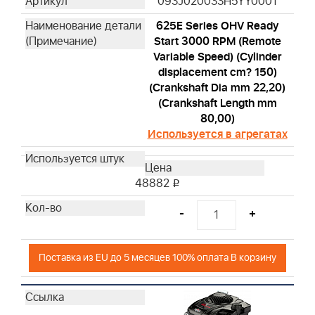
093J020033H5YY0001
625E Series OHV Ready
Start 3000 RPM (Remote
Variable Speed) (Cylinder
displacement cm? 150)
(Crankshaft Dia mm 22,20)
(Crankshaft Length mm
80,00)
Используется в агрегатах
48882
i
-
+
Поставка из EU до 5 месяцев 100% оплата В корзину