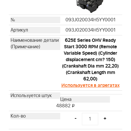
093J020034H5YY0001
093J020034H5YY0001
625E Series OHV Ready
Start 3000 RPM (Remote
Variable Speed) (Cylinder
displacement cm? 150)
(Crankshaft Dia mm 22,20)
(Crankshaft Length mm
62,00)
Используется в агрегатах
48882
i
-
+