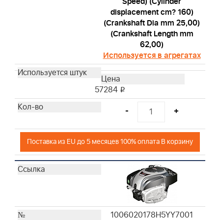
Speed) (Cylinder
displacement cm? 160)
(Crankshaft Dia mm 25,00)
(Crankshaft Length mm
62,00)
Используется в агрегатах
57284
i
-
+
Поставка из EU до 5 месяцев 100% оплата В корзину
1006020178H5YY7001