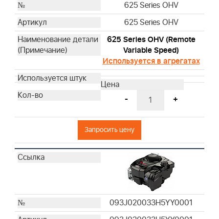
625 Series OHV
625 Series OHV
625 Series OHV (Remote
Variable Speed)
Используется в агрегатах
-
+
Запросить цену
093J020033H5YY0001