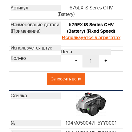
675EX iS Series OHV
(Battery)
675EX iS Series OHV
(Battery) (Fixed Speed)
Используется в агрегатах
-
+
Запросить цену
104M050047H5YY0001