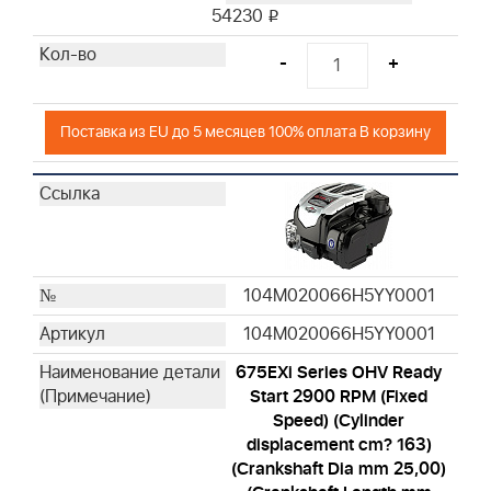
54230
i
-
+
Поставка из EU до 5 месяцев 100% оплата В корзину
104M020066H5YY0001
104M020066H5YY0001
675EXi Series OHV Ready
Start 2900 RPM (Fixed
Speed) (Cylinder
displacement cm? 163)
(Crankshaft Dia mm 25,00)