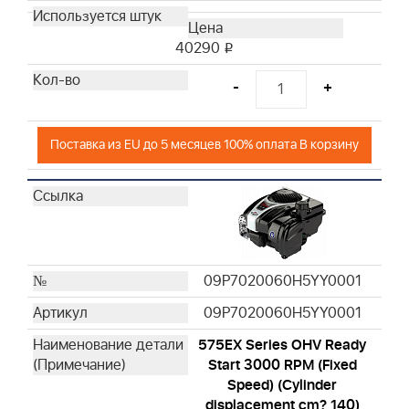
40290
i
-
+
Поставка из EU до 5 месяцев 100% оплата В корзину
09P7020060H5YY0001
09P7020060H5YY0001
575EX Series OHV Ready
Start 3000 RPM (Fixed
Speed) (Cylinder
displacement cm? 140)