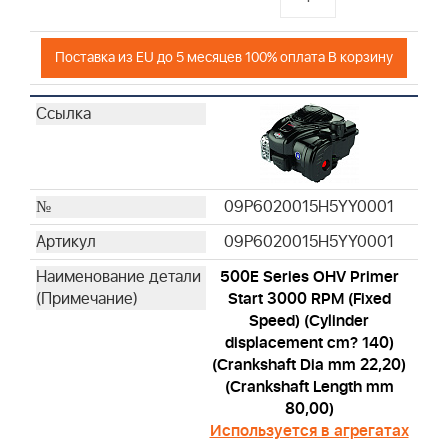
Поставка из EU до 5 месяцев 100% оплата В корзину
09P6020015H5YY0001
09P6020015H5YY0001
500E Series OHV Primer
Start 3000 RPM (Fixed
Speed) (Cylinder
displacement cm? 140)
(Crankshaft Dia mm 22,20)
(Crankshaft Length mm
80,00)
Используется в агрегатах