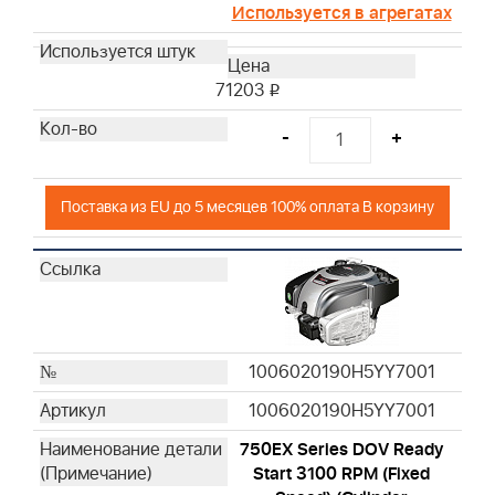
Используется в агрегатах
71203
i
-
+
Поставка из EU до 5 месяцев 100% оплата В корзину
1006020190H5YY7001
1006020190H5YY7001
750EX Series DOV Ready
Start 3100 RPM (Fixed