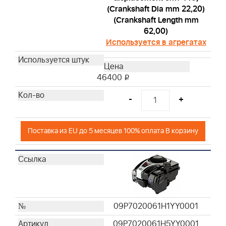
(Crankshaft Dia mm 22,20)
(Crankshaft Length mm
62,00)
Используется в агрегатах
46400
i
-
+
Поставка из EU до 5 месяцев 100% оплата В корзину
09P7020061H1YY0001
09P7020061H5YY0001