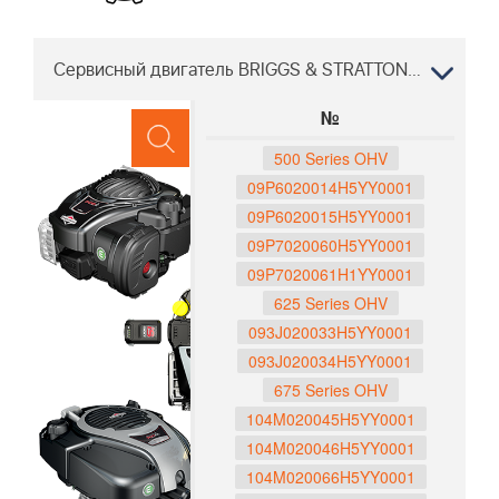
Сервисный двигатель BRIGGS & STRATTON LC 353 VB 967239201 2015 "
№
500 Series OHV
09P6020014H5YY0001
09P6020015H5YY0001
09P7020060H5YY0001
09P7020061H1YY0001
625 Series OHV
093J020033H5YY0001
093J020034H5YY0001
675 Series OHV
104M020045H5YY0001
104M020046H5YY0001
104M020066H5YY0001