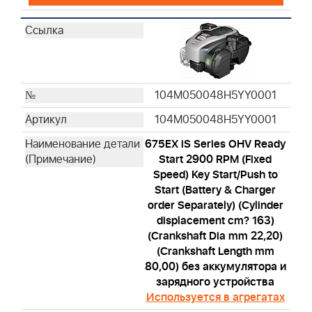
104M050048H5YY0001
104M050048H5YY0001
675EX iS Series OHV Ready
Start 2900 RPM (Fixed
Speed) Key Start/Push to
Start (Battery & Charger
order Separately) (Cylinder
displacement cm? 163)
(Crankshaft Dia mm 22,20)
(Crankshaft Length mm
80,00) без аккумулятора и
зарядного устройства
Используется в агрегатах