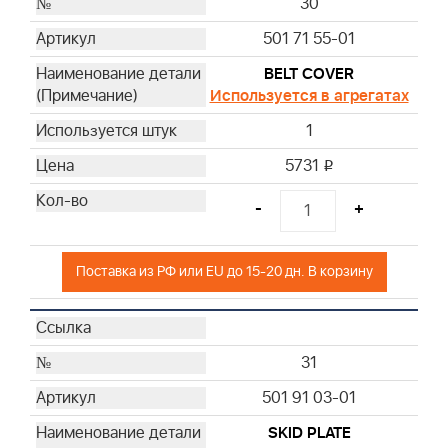
30
501 71 55-01
BELT COVER
Используется в агрегатах
1
5731
i
-
+
Поставка из РФ или EU до 15-20 дн. В корзину
31
501 91 03-01
SKID PLATE