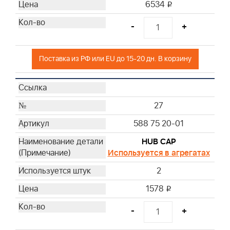
6534
i
-
+
Поставка из РФ или EU до 15-20 дн. В корзину
27
588 75 20-01
HUB CAP
Используется в агрегатах
2
1578
i
-
+