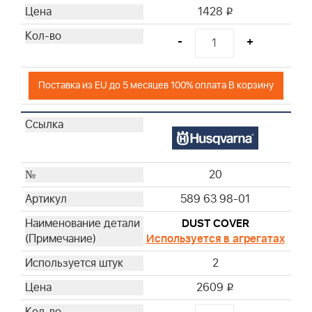
1428
i
-
+
Поставка из EU до 5 месяцев 100% оплата В корзину
20
589 63 98-01
DUST COVER
Используется в агрегатах
2
2609
i