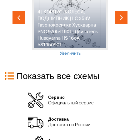
4 | КОРПУС, КОЛЕСА,
ПОДШИПНИК | LC 353V
5
Газонокосилка Хускварна
3
PNC 970541601 | Двигатель
1
Husqvarna HS 166A
5
531450901
1
Увеличить
Показать все схемы
Сервис
Официальный сервис
Доставка
Доставка по России