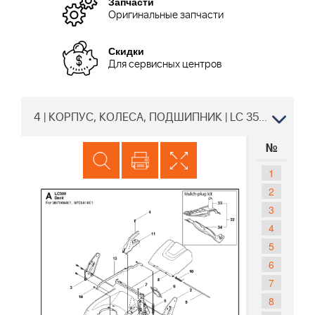
Запчасти
Оригинальные запчасти
Скидки
Для сервисных центров
4 | КОРПУС, КОЛЕСА, ПОДШИПНИК | LC 353V Газонокосилка Хускварна PNC 970541601 | Двигатель Husqvarna HS 166A 531450901
№
1
2
3
4
5
6
7
8