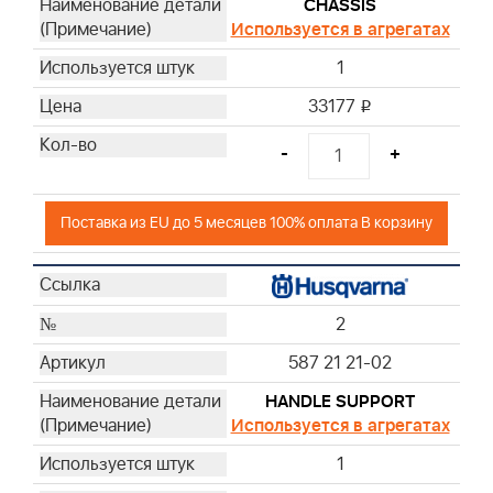
CHASSIS
Используется в агрегатах
27
28
1
29
33177
i
30
31
-
+
32
33
Поставка из EU до 5 месяцев 100% оплата В корзину
34
35
2
587 21 21-02
HANDLE SUPPORT
Используется в агрегатах
1