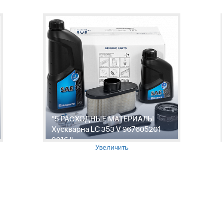
"5 РАСХОДНЫЕ МАТЕРИАЛЫ
Хускварна LC 353 V 967605201
2016 "
Увеличить