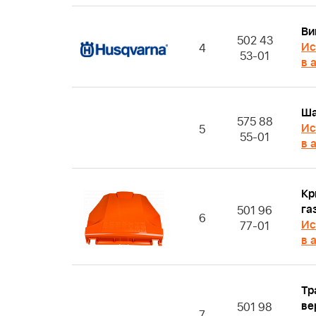
Ви
502 43
Ис
4
53-01
в 
Ша
575 88
Ис
5
55-01
в 
Кр
га
501 96
6
Ис
77-01
в 
Тр
ве
501 98
7