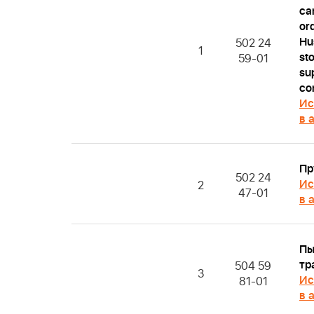
ca
or
Hu
502 24
1
st
59-01
sup
co
Ис
в 
Пр
502 24
Ис
2
47-01
в 
Пы
тр
504 59
3
Ис
81-01
в 