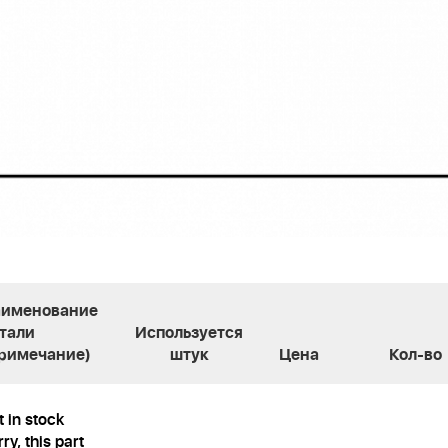
именование
тали
Используется
римечание)
штук
Цена
Кол-во
t in stock
ry, this part