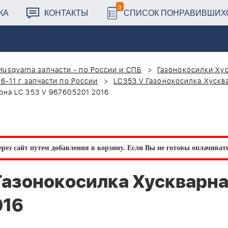
0
КА
КОНТАКТЫ
СПИСОК ПОНРАВИВШИХ
Husqvarna запчасти - по России и СПБ
Газонокосилки Хус
6-11 г запчасти по России
LC353 V Газонокосилка Хускв
на LC 353 V 967605201 2016
рез сайт путем добавления в корзину.
Если Вы не готовы оплачивать 
азонокосилка Хускварна
016