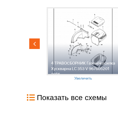
, КОРПУС,
4 ТРАВОСБОРНИК Газонокосилка
ТОР
Хускварна LC 353 V 967605201
рна LC 353
2016
Увеличить
Показать все схемы