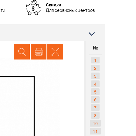
Скидки
сти
Для сервисных центров
№
1
2
3
4
5
6
7
8
10
11