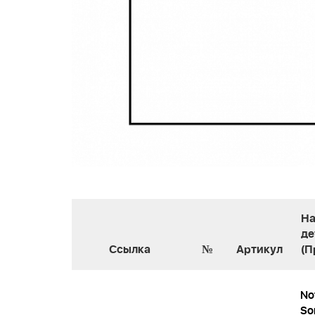
На
де
Ссылка
№
Артикул
(П
No
Sor