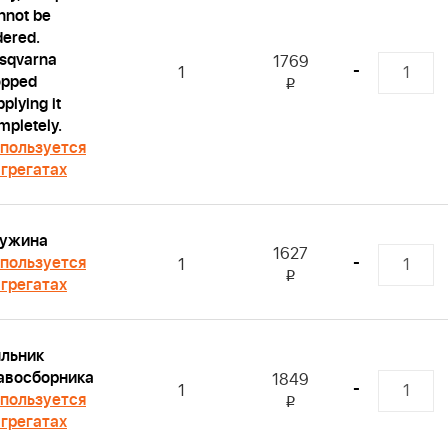
nnot be
dered.
sqvarna
1769
-
1
opped
i
plying it
mpletely.
пользуется
агрегатах
ужина
1627
пользуется
-
1
i
агрегатах
льник
авосборника
1849
-
1
пользуется
i
агрегатах