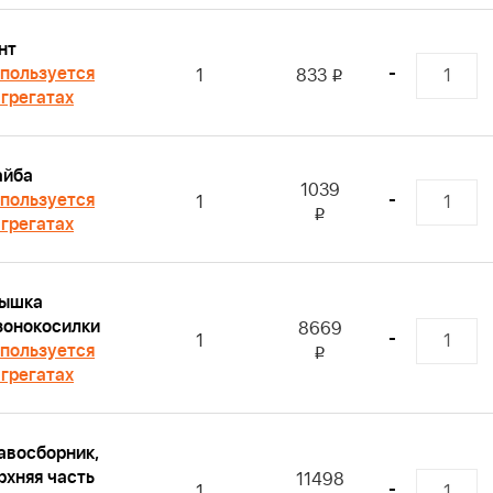
нт
пользуется
-
1
833
i
агрегатах
йба
1039
пользуется
-
1
i
агрегатах
ышка
зонокосилки
8669
-
1
пользуется
i
агрегатах
авосборник,
рхняя часть
11498
-
1