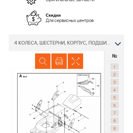
Оригинальные запчасти
Скидки
Для сервисных центров
4 КОЛЕСА, ШЕСТЕРНИ, КОРПУС, ПОДШИПНИК, КОРПУС Газонокосилка Хускварна LC 253 S 967069301 Двигатель BRIGGS&STRATTON
№
1
2
3
4
5
6
7
8
9