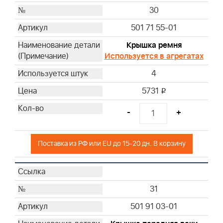
30
501 71 55-01
Крышка ремня
Используется в агрегатах
4
5731
i
-
+
Поставка из РФ или EU до 15-20 дн. В корзину
31
501 91 03-01