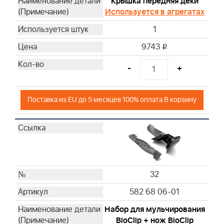
Крышка передняя деки
Используется в агрегатах
1
9743
i
-
+
Поставка из EU до 5 месяцев 100% оплата В корзину
32
582 68 06-01
Набор для мульчирования
BioClip + нож BioClip