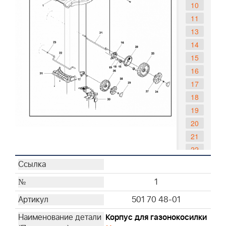
10
11
13
14
15
16
17
18
19
20
21
22
23
24
1
25
501 70 48-01
26
27
Корпус для газонокосилки