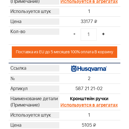
Используется в агрегатах
28
29
1
30
33177
i
31
32
-
+
33
34
Поставка из EU до 5 месяцев 100% оплата В корзину
2
587 21 21-02
Кронштейн ручки
Используется в агрегатах
1
5105
i