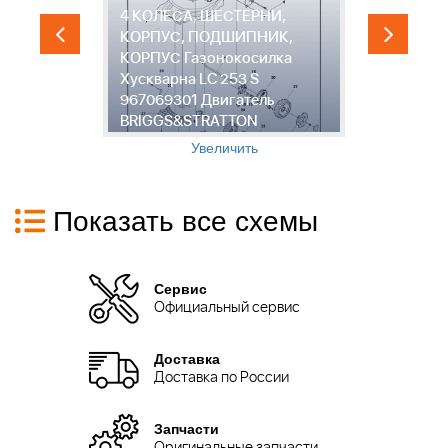
4 КОЛЕСА, ШЕСТЕРНИ,
КОРПУС, ПОДШИПНИК,
КОРПУС Газонокосилка
LC
Хускварна LC 253 S
967069301 Двигатель
"
BRIGGS&STRATTON
L
Увеличить
Показать все схемы
Сервис
Официальный сервис
Доставка
Доставка по России
Запчасти