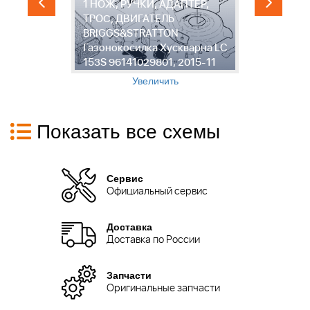
1 НОЖ, РУЧКИ, АДАПТЕР,
2
ТРОС, ДВИГАТЕЛЬ
Р
BRIGGS&STRATTON
Ш
S
Газонокосилка Хускварна LC
Г
153S 96141029801, 2015-11
1
Увеличить
Показать все схемы
Сервис
Официальный сервис
Доставка
Доставка по России
Запчасти
Оригинальные запчасти