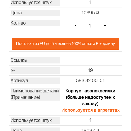
1
10395
i
-
+
Поставка из EU до 5 месяцев 100% оплата В корзину
19
583 32 00-01
Корпус газонокосилки
(больше недоступен к
заказу)
Используется в агрегатах
1
19097
i