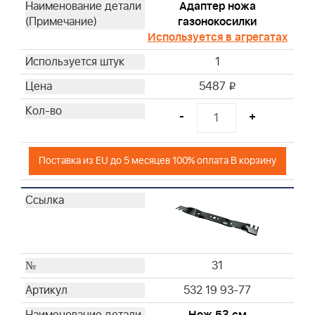
Адаптер ножа
газонокосилки
Используется в агрегатах
1
5487
i
-
+
Поставка из EU до 5 месяцев 100% оплата В корзину
31
532 19 93-77
Нож 53 см