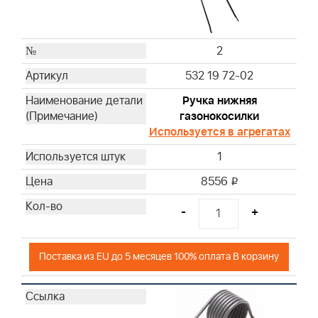
31
32
2
33
34
532 19 72-02
37
Ручка нижняя
38
газонокосилки
39
Используется в агрегатах
40
1
41
8556
i
42
45
-
+
46
47
Поставка из EU до 5 месяцев 100% оплата В корзину
48