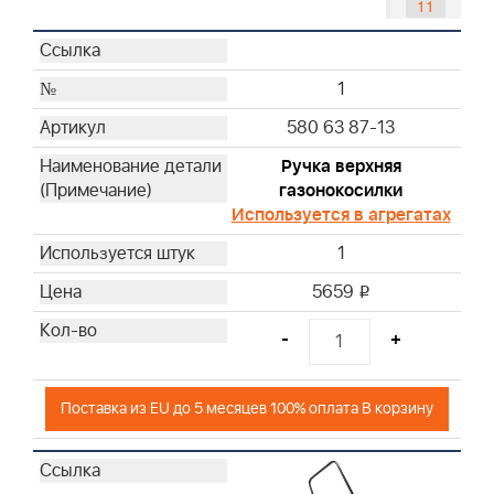
11
12
13
1
14
15
580 63 87-13
16
Ручка верхняя
17
газонокосилки
18
Используется в агрегатах
19
1
20
5659
21
i
22
-
+
23
24
25
Поставка из EU до 5 месяцев 100% оплата В корзину
26
29
30