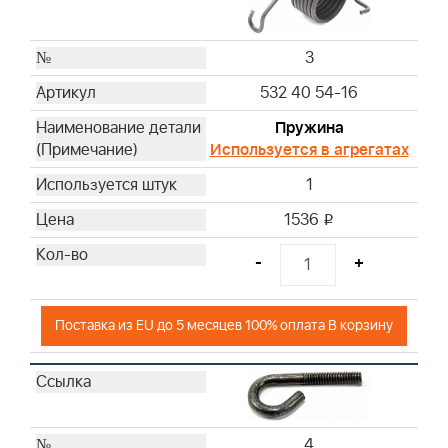
3
532 40 54-16
Пружина
Используется в агрегатах
1
1536
i
-
+
Поставка из EU до 5 месяцев 100% оплата В корзину
4