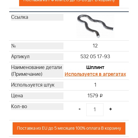
12
532 05 17-93
Шплинт
Используется в агрегатах
1
1579
i
-
+
Поставка из EU до 5 месяцев 100% оплата В корзину