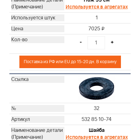
Используется в агрегатах
1
7025
i
-
+
Поставка из РФ или EU до 15-20 дн. В корзину
32
532 85 10-74
Шайба
Используется в агрегатах