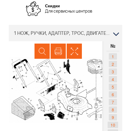
Скидки
Для сервисных центров
1 НОЖ, РУЧКИ, АДАПТЕР, ТРОС, ДВИГАТЕЛЬ BRIGGS&STRATTON Газонокосилка Хускварна LC 153S 96141029801, 2015-11
№
1
2
3
4
5
6
7
8
9
10