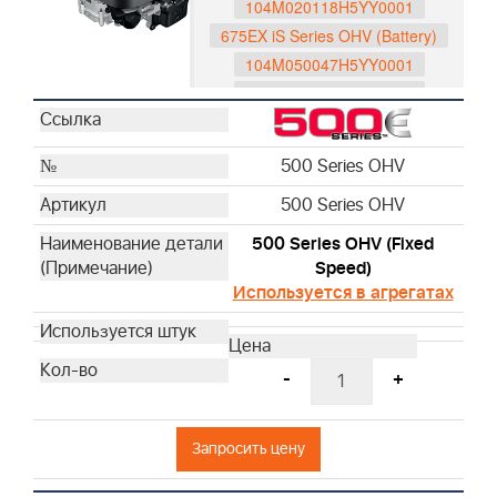
104M020118H5YY0001
675EX iS Series OHV (Battery)
104M050047H5YY0001
104M050048H5YY0001
104M0B0065H5YY0001
104M0B0116H5YY0001
500 Series OHV
597189
500 Series OHV
596088
593562
500 Series OHV (Fixed
750 Series DOV
Speed)
Используется в агрегатах
1006025025H5YY1001
1006020190H5YY7001
1006020178H5YY7001
-
+
1006020177H5YY7001
1006070053H5YY0001
1006070054H5YY0001
Запросить цену
Husqvarna Series OHV
529347201