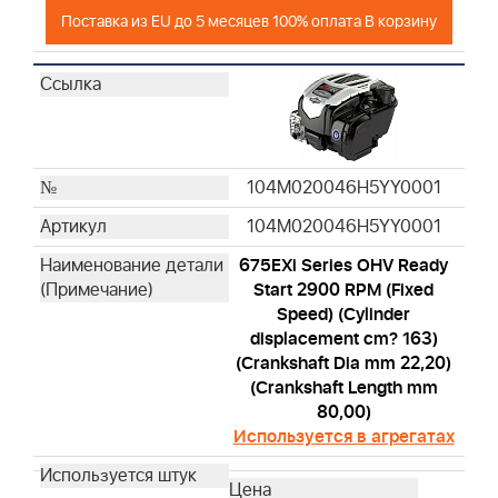
Поставка из EU до 5 месяцев 100% оплата В корзину
104M020046H5YY0001
104M020046H5YY0001
675EXi Series OHV Ready
Start 2900 RPM (Fixed
Speed) (Cylinder
displacement cm? 163)
(Crankshaft Dia mm 22,20)
(Crankshaft Length mm
80,00)
Используется в агрегатах