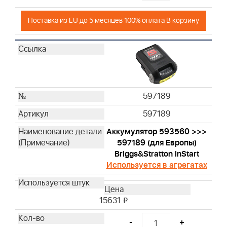
Поставка из EU до 5 месяцев 100% оплата В корзину
597189
597189
Аккумулятор 593560 >>>
597189 (для Европы)
Briggs&Stratton InStart
Используется в агрегатах
15631
i
-
+