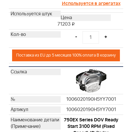
Используется в агрегатах
71203
i
-
+
Поставка из EU до 5 месяцев 100% оплата В корзину
1006020190H5YY7001
1006020190H5YY7001
750EX Series DOV Ready
Start 3100 RPM (Fixed