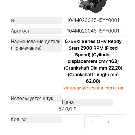
104M020045H5YY0001
104M020045H5YY0001
675EXi Series OHV Ready
Start 2900 RPM (Fixed
Speed) (Cylinder
displacement cm? 163)
(Crankshaft Dia mm 22,20)
(Crankshaft Length mm
62,00)
Используется в агрегатах
67701
i
-
+