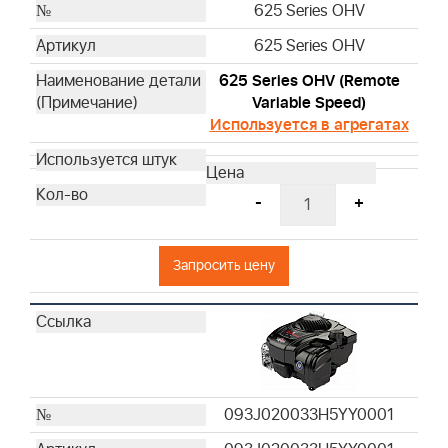
625 Series OHV
625 Series OHV
625 Series OHV (Remote
Variable Speed)
Используется в агрегатах
-
+
Запросить цену
093J020033H5YY0001