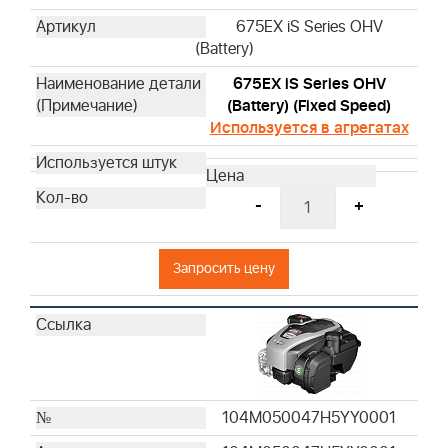
675EX iS Series OHV
(Battery)
675EX iS Series OHV
(Battery) (Fixed Speed)
Используется в агрегатах
-
+
Запросить цену
104M050047H5YY0001