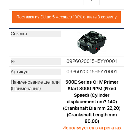
Поставка из EU до 5 месяцев 100% оплата В корзину
09P6020015H5YY0001
09P6020015H5YY0001
500E Series OHV Primer
Start 3000 RPM (Fixed
Speed) (Cylinder
displacement cm? 140)
(Crankshaft Dia mm 22,20)
(Crankshaft Length mm
80,00)
Используется в агрегатах