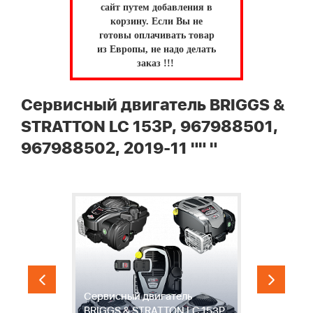
сайт путем добавления в
корзину.
Если Вы не
готовы оплачивать товар
из Европы, не надо делать
заказ !!!
Сервисный двигатель BRIGGS &
STRATTON LC 153P, 967988501,
967988502, 2019-11 "" "
1
Сервисный двигатель
Р
BRIGGS & STRATTON LC 153P,
Г