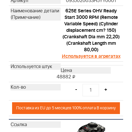
093J020033H5YY0001
625E Series OHV Ready
Start 3000 RPM (Remote
Variable Speed) (Cylinder
displacement cm? 150)
(Crankshaft Dia mm 22,20)
(Crankshaft Length mm
80,00)
Используется в агрегатах
48882
i
-
+
Поставка из EU до 5 месяцев 100% оплата В корзину