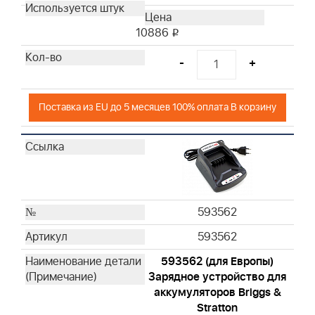
10886
i
-
+
Поставка из EU до 5 месяцев 100% оплата В корзину
593562
593562
593562 (для Европы)
Зарядное устройство для
аккумуляторов Briggs &
Stratton