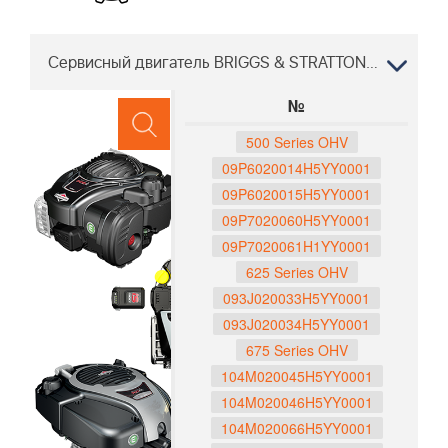
Сервисный двигатель BRIGGS & STRATTON LC 153P, 967988501, 967988502, 2019-11 "" "
№
500 Series OHV
09P6020014H5YY0001
09P6020015H5YY0001
09P7020060H5YY0001
09P7020061H1YY0001
625 Series OHV
093J020033H5YY0001
093J020034H5YY0001
675 Series OHV
104M020045H5YY0001
104M020046H5YY0001
104M020066H5YY0001