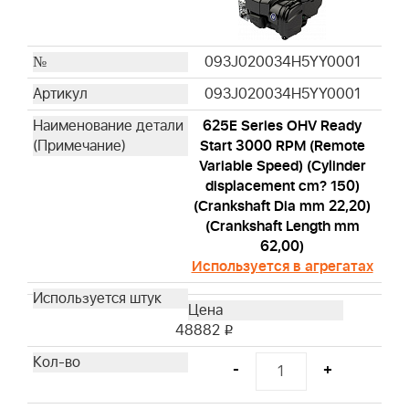
093J020034H5YY0001
093J020034H5YY0001
625E Series OHV Ready
Start 3000 RPM (Remote
Variable Speed) (Cylinder
displacement cm? 150)
(Crankshaft Dia mm 22,20)
(Crankshaft Length mm
62,00)
Используется в агрегатах
48882
i
-
+