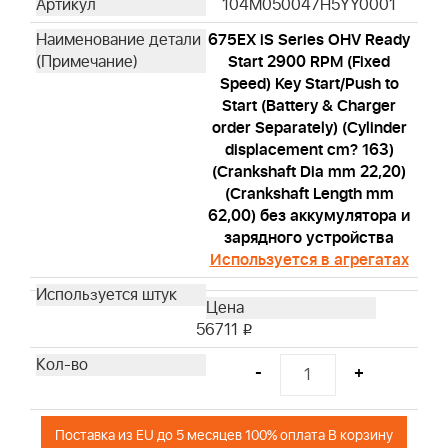
104M050047H5YY0001
675EX iS Series OHV Ready
Start 2900 RPM (Fixed
Speed) Key Start/Push to
Start (Battery & Charger
order Separately) (Cylinder
displacement cm? 163)
(Crankshaft Dia mm 22,20)
(Crankshaft Length mm
62,00) без аккумулятора и
зарядного устройства
Используется в агрегатах
56711
i
-
+
Поставка из EU до 5 месяцев 100% оплата В корзину