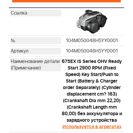
104M050048H5YY0001
104M050048H5YY0001
675EX iS Series OHV Ready
Start 2900 RPM (Fixed
Speed) Key Start/Push to
Start (Battery & Charger
order Separately) (Cylinder
displacement cm? 163)
(Crankshaft Dia mm 22,20)
(Crankshaft Length mm
80,00) без аккумулятора и
зарядного устройства
Используется в агрегатах