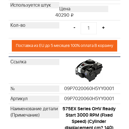
40290
i
-
+
Поставка из EU до 5 месяцев 100% оплата В корзину
09P7020060H5YY0001
09P7020060H5YY0001
575EX Series OHV Ready
Start 3000 RPM (Fixed
Speed) (Cylinder
displacement cm? 140)