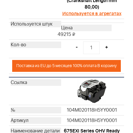
(Crankshaft Length mm
80,00)
Используется в агрегатах
49215
i
-
+
Поставка из EU до 5 месяцев 100% оплата В корзину
104M020118H5YY0001
104M020118H5YY0001
675EXi Series OHV Ready