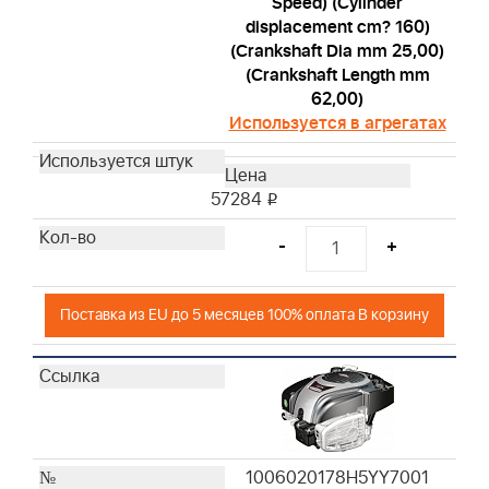
Speed) (Cylinder
displacement cm? 160)
(Crankshaft Dia mm 25,00)
(Crankshaft Length mm
62,00)
Используется в агрегатах
57284
i
-
+
Поставка из EU до 5 месяцев 100% оплата В корзину
1006020178H5YY7001