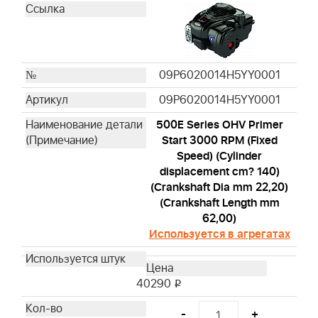
599912501
577616821
992423
09P6020014H5YY0001
09P6020014H5YY0001
500E Series OHV Primer
Start 3000 RPM (Fixed
Speed) (Cylinder
displacement cm? 140)
(Crankshaft Dia mm 22,20)
(Crankshaft Length mm
62,00)
Используется в агрегатах
40290
i
-
+