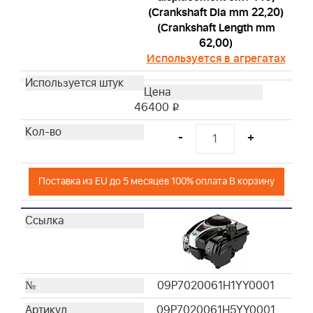
(Crankshaft Dia mm 22,20)
(Crankshaft Length mm
62,00)
Используется в агрегатах
46400
i
-
+
Поставка из EU до 5 месяцев 100% оплата В корзину
09P7020061H1YY0001
09P7020061H5YY0001