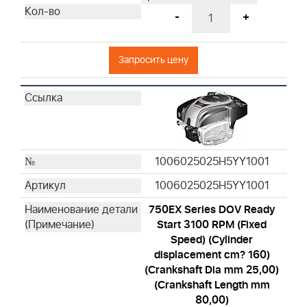
-
+
Запросить цену
1006025025H5YY1001
1006025025H5YY1001
750EX Series DOV Ready
Start 3100 RPM (Fixed
Speed) (Cylinder
displacement cm? 160)
(Crankshaft Dia mm 25,00)
(Crankshaft Length mm
80,00)