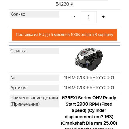
54230
i
-
+
Поставка из EU до 5 месяцев 100% оплата В корзину
104M020066H5YY0001
104M020066H5YY0001
675EXi Series OHV Ready
Start 2900 RPM (Fixed
Speed) (Cylinder
displacement cm? 163)
(Crankshaft Dia mm 25,00)