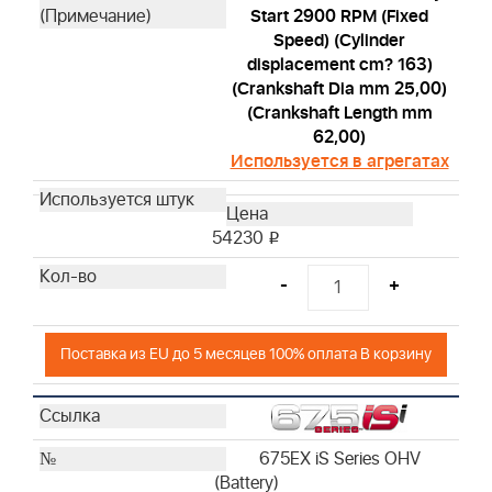
Start 2900 RPM (Fixed
Speed) (Cylinder
displacement cm? 163)
(Crankshaft Dia mm 25,00)
(Crankshaft Length mm
62,00)
Используется в агрегатах
54230
i
-
+
Поставка из EU до 5 месяцев 100% оплата В корзину
675EX iS Series OHV
(Battery)