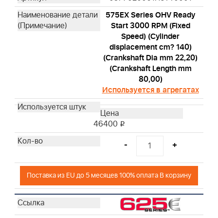
575EX Series OHV Ready
Start 3000 RPM (Fixed
Speed) (Cylinder
displacement cm? 140)
(Crankshaft Dia mm 22,20)
(Crankshaft Length mm
80,00)
Используется в агрегатах
46400
i
-
+
Поставка из EU до 5 месяцев 100% оплата В корзину