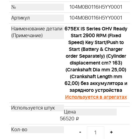
104M0B0116H5YY0001
104M0B0116H5YY0001
675EX iS Series OHV Ready
Start 2900 RPM (Fixed
Speed) Key Start/Push to
Start (Battery & Charger
order Separately) (Cylinder
displacement cm? 163)
(Crankshaft Dia mm 25,00)
(Crankshaft Length mm
62,00) без аккумулятора и
зарядного устройства
Используется в агрегатах
56520
i
-
+