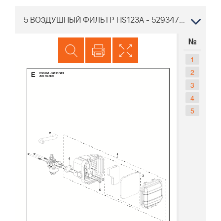
5 ВОЗДУШНЫЙ ФИЛЬТР HS123A - 529347201 Двигатель LC 140SP - 970488201
№
1
2
3
4
5