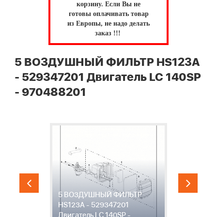
корзину.
Если Вы не
готовы оплачивать товар
из Европы, не надо делать
заказ !!!
5 ВОЗДУШНЫЙ ФИЛЬТР HS123A
- 529347201 Двигатель LC 140SP
- 970488201
5 ВОЗДУШНЫЙ ФИЛЬТР
6
HS123A - 529347201
Б
Двигатель LC 140SP -
5