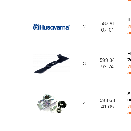
Ш
587 91
И
2
07-01
а
Н
7
599 34
3
И
93-74
а
А
в
598 68
4
И
41-05
а