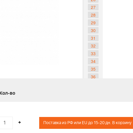
27
28
29
30
31
32
33
34
35
36
37
38
Кол-во
39
40
41
+
Поставка из РФ или EU до 15-20 дн. В корзину
42
43