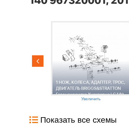
140 967320001, 201
BRIGGS &
1 НОЖ, КОЛЕСА, АДАПТЕР, ТРОС,
20001,
ДВИГАТЕЛЬ BRIGGS&STRATTON
Газонокосилка Хускварна LC 140
Увеличить
967320001, 2015-01
Показать все схемы