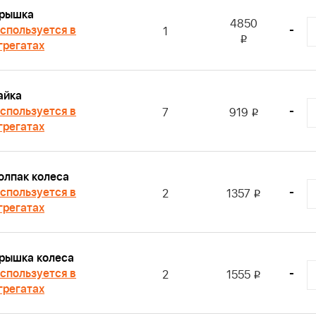
рышка
4850
спользуется в
-
1
i
грегатах
айка
спользуется в
-
7
919
i
грегатах
олпак колеса
спользуется в
-
2
1357
i
грегатах
рышка колеса
спользуется в
-
2
1555
i
грегатах