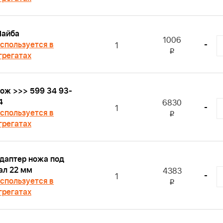
айба
1006
спользуется в
-
1
i
грегатах
ож >>> 599 34 93-
4
6830
-
1
спользуется в
i
грегатах
даптер ножа под
ал 22 мм
4383
-
1
спользуется в
i
грегатах