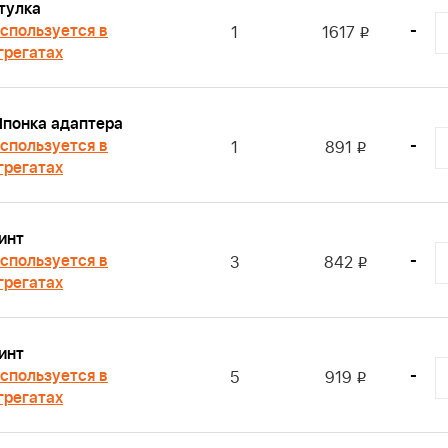
тулка
спользуется в
-
1
1617
i
грегатах
понка адаптера
спользуется в
-
1
891
i
грегатах
инт
спользуется в
-
3
842
i
грегатах
инт
спользуется в
-
5
919
i
грегатах