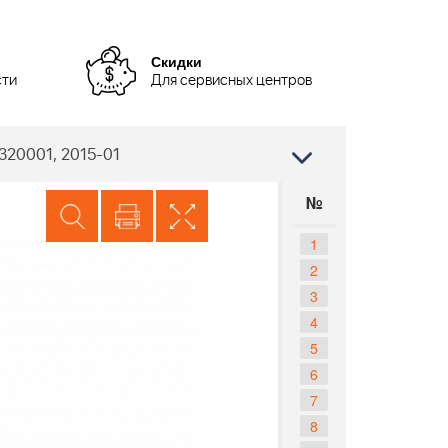
Скидки
сти
Для сервисных центров
320001, 2015-01
№
1
2
3
4
5
6
7
8