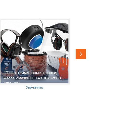
"Леска, триммерные головки,
"Инструме
масла, смазки LC 140 967320001,
обслужива
2015-01 "
2015-01 "
Увеличить