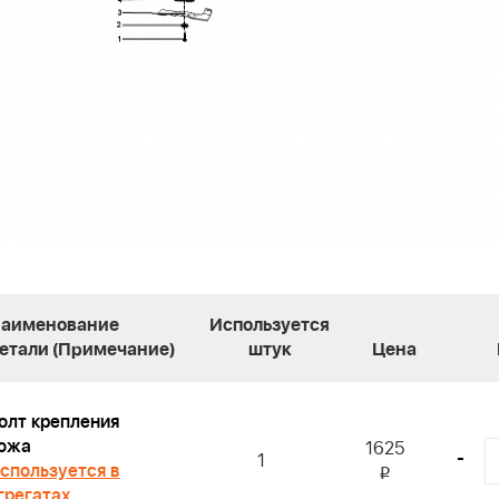
аименование
Используется
етали (Примечание)
штук
Цена
олт крепления
ожа
1625
-
1
спользуется в
i
грегатах