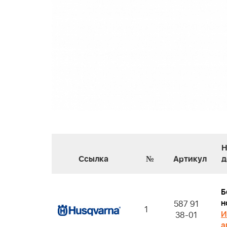
Н
Ссылка
№
Артикул
д
Б
н
587 91
1
И
38-01
а