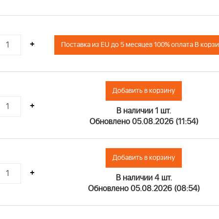
44
45
46
+
Поставка из EU до 5 месяцев 100% оплата В корз
47
48
49
50
Добавить в корзину
51
+
В наличии 1 шт.
52
Обновлено 05.08.2026 (11:54)
53
54
55
Добавить в корзину
56
+
57
В наличии 4 шт.
58
Обновлено 05.08.2026 (08:54)
59
60