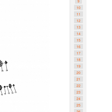
9
10
11
12
13
14
15
16
17
18
19
20
21
22
23
24
25
26