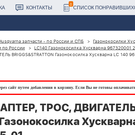
0
КА
КОНТАКТЫ
СПИСОК ПОНРАВИВШИХ
Husqvarna запчасти - по России и СПБ
Газонокосилки Хус
и по России
LC140 Газонокосилка Хускварна 967320001 
ЕЛЬ BRIGGS&STRATTON Газонокосилка Хускварна LC 140 96
рез сайт путем добавления в корзину.
Если Вы не готовы оплачивать 
ДАПТЕР, ТРОС, ДВИГАТЕЛ
Газонокосилка Хускварн