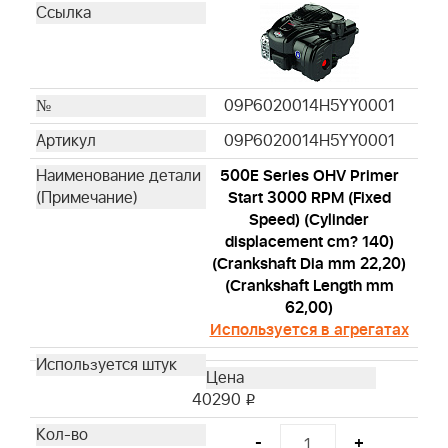
599912501
577616821
992423
09P6020014H5YY0001
09P6020014H5YY0001
500E Series OHV Primer
Start 3000 RPM (Fixed
Speed) (Cylinder
displacement cm? 140)
(Crankshaft Dia mm 22,20)
(Crankshaft Length mm
62,00)
Используется в агрегатах
40290
i
-
+