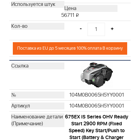
56711
i
-
+
Поставка из EU до 5 месяцев 100% оплата В корзину
104M0B0065H5YY0001
104M0B0065H5YY0001
675EX iS Series OHV Ready
Start 2900 RPM (Fixed
Speed) Key Start/Push to
Start (Battery & Charger