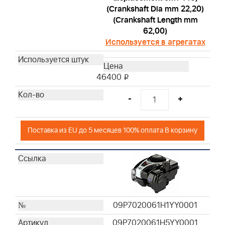
(Crankshaft Dia mm 22,20)
(Crankshaft Length mm
62,00)
Используется в агрегатах
46400
i
-
+
Поставка из EU до 5 месяцев 100% оплата В корзину
09P7020061H1YY0001
09P7020061H5YY0001