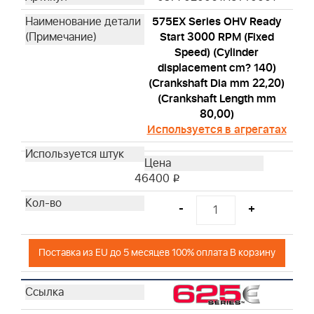
575EX Series OHV Ready
Start 3000 RPM (Fixed
Speed) (Cylinder
displacement cm? 140)
(Crankshaft Dia mm 22,20)
(Crankshaft Length mm
80,00)
Используется в агрегатах
46400
i
-
+
Поставка из EU до 5 месяцев 100% оплата В корзину