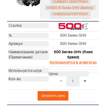
104M020118H5YY0001
675EX iS Series OHV (Battery)
104M050047H5YY0001
104M050048H5YY0001
104M0B0065H5YY0001
104M0B0116H5YY0001
500 Series OHV
597189
500 Series OHV
596088
593562
500 Series OHV (Fixed
750 Series DOV
Speed)
Используется в агрегатах
1006025025H5YY1001
1006020190H5YY7001
1006020178H5YY7001
-
+
1006020177H5YY7001
1006070053H5YY0001
1006070054H5YY0001
Запросить цену
Husqvarna Series OHV
529347201