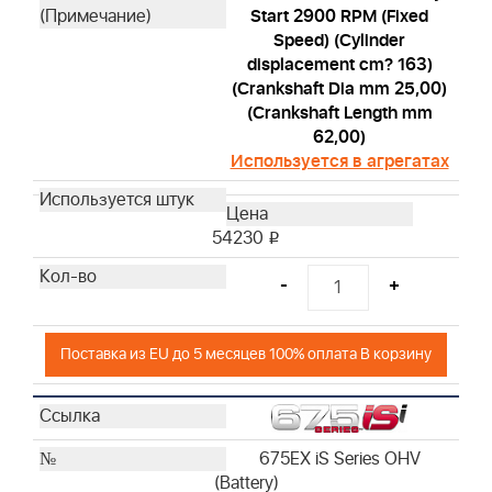
Start 2900 RPM (Fixed
Speed) (Cylinder
displacement cm? 163)
(Crankshaft Dia mm 25,00)
(Crankshaft Length mm
62,00)
Используется в агрегатах
54230
i
-
+
Поставка из EU до 5 месяцев 100% оплата В корзину
675EX iS Series OHV
(Battery)