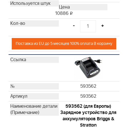
10886
i
-
+
Поставка из EU до 5 месяцев 100% оплата В корзину
593562
593562
593562 (для Европы)
Зарядное устройство для
аккумуляторов Briggs &
Stratton