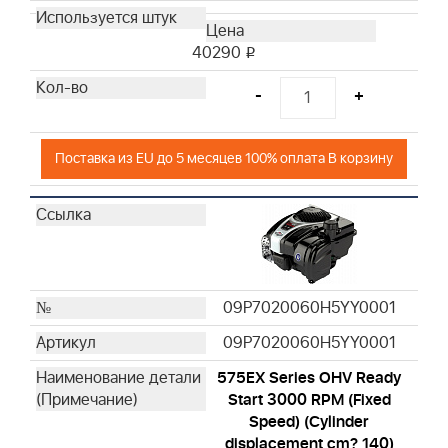
40290
i
-
+
Поставка из EU до 5 месяцев 100% оплата В корзину
09P7020060H5YY0001
09P7020060H5YY0001
575EX Series OHV Ready
Start 3000 RPM (Fixed
Speed) (Cylinder
displacement cm? 140)