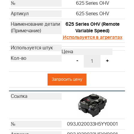
625 Series OHV
625 Series OHV
625 Series OHV (Remote
Variable Speed)
Используется в агрегатах
-
+
Запросить цену
093J020033H5YY0001