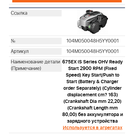
104M050048H5YY0001
104M050048H5YY0001
675EX iS Series OHV Ready
Start 2900 RPM (Fixed
Speed) Key Start/Push to
Start (Battery & Charger
order Separately) (Cylinder
displacement cm? 163)
(Crankshaft Dia mm 22,20)
(Crankshaft Length mm
80,00) без аккумулятора и
зарядного устройства
Используется в агрегатах