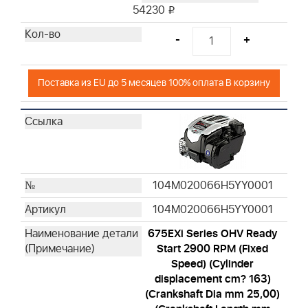
54230
i
-
+
Поставка из EU до 5 месяцев 100% оплата В корзину
104M020066H5YY0001
104M020066H5YY0001
675EXi Series OHV Ready
Start 2900 RPM (Fixed
Speed) (Cylinder
displacement cm? 163)
(Crankshaft Dia mm 25,00)