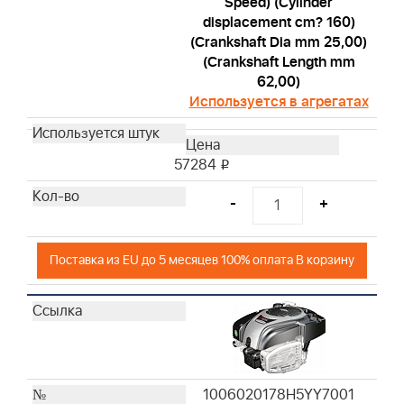
Speed) (Cylinder
displacement cm? 160)
(Crankshaft Dia mm 25,00)
(Crankshaft Length mm
62,00)
Используется в агрегатах
57284
i
-
+
Поставка из EU до 5 месяцев 100% оплата В корзину
1006020178H5YY7001