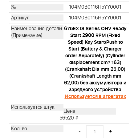
104M0B0116H5YY0001
104M0B0116H5YY0001
675EX iS Series OHV Ready
Start 2900 RPM (Fixed
Speed) Key Start/Push to
Start (Battery & Charger
order Separately) (Cylinder
displacement cm? 163)
(Crankshaft Dia mm 25,00)
(Crankshaft Length mm
62,00) без аккумулятора и
зарядного устройства
Используется в агрегатах
56520
i
-
+