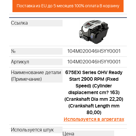
Поставка из EU до 5 месяцев 100% оплата В корзину
104M020046H5YY0001
104M020046H5YY0001
675EXi Series OHV Ready
Start 2900 RPM (Fixed
Speed) (Cylinder
displacement cm? 163)
(Crankshaft Dia mm 22,20)
(Crankshaft Length mm
80,00)
Используется в агрегатах