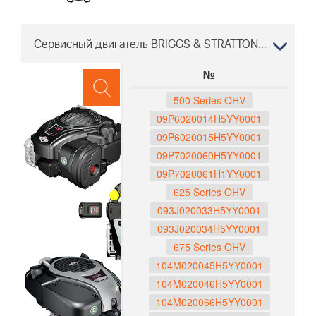
Сервисный двигатель BRIGGS & STRATTON LB553 Se 967257001, 2016-01 "" "
№
500 Series OHV
09P6020014H5YY0001
09P6020015H5YY0001
09P7020060H5YY0001
09P7020061H1YY0001
625 Series OHV
093J020033H5YY0001
093J020034H5YY0001
675 Series OHV
104M020045H5YY0001
104M020046H5YY0001
104M020066H5YY0001