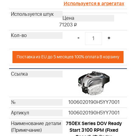
Используется в агрегатах
71203
i
-
+
Поставка из EU до 5 месяцев 100% оплата В корзину
1006020190H5YY7001
1006020190H5YY7001
750EX Series DOV Ready
Start 3100 RPM (Fixed