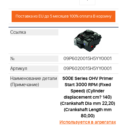
Поставка из EU до 5 месяцев 100% оплата В корзину
09P6020015H5YY0001
09P6020015H5YY0001
500E Series OHV Primer
Start 3000 RPM (Fixed
Speed) (Cylinder
displacement cm? 140)
(Crankshaft Dia mm 22,20)
(Crankshaft Length mm
80,00)
Используется в агрегатах