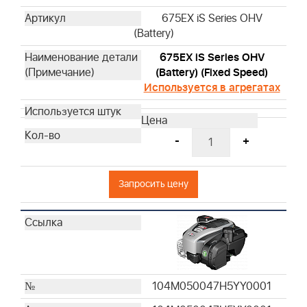
675EX iS Series OHV
(Battery)
675EX iS Series OHV
(Battery) (Fixed Speed)
Используется в агрегатах
-
+
Запросить цену
104M050047H5YY0001