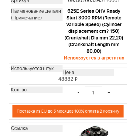
093J020033H5YY0001
625E Series OHV Ready
Start 3000 RPM (Remote
Variable Speed) (Cylinder
displacement cm? 150)
(Crankshaft Dia mm 22,20)
(Crankshaft Length mm
80,00)
Используется в агрегатах
48882
i
-
+
Поставка из EU до 5 месяцев 100% оплата В корзину