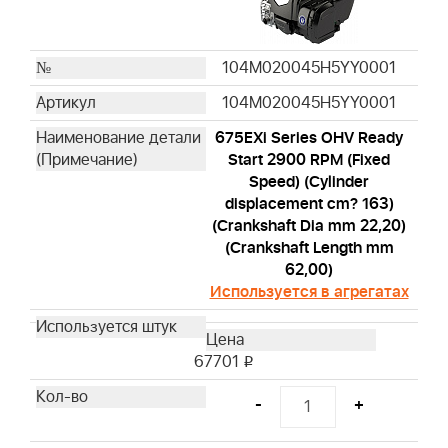
104M020045H5YY0001
104M020045H5YY0001
675EXi Series OHV Ready
Start 2900 RPM (Fixed
Speed) (Cylinder
displacement cm? 163)
(Crankshaft Dia mm 22,20)
(Crankshaft Length mm
62,00)
Используется в агрегатах
67701
i
-
+