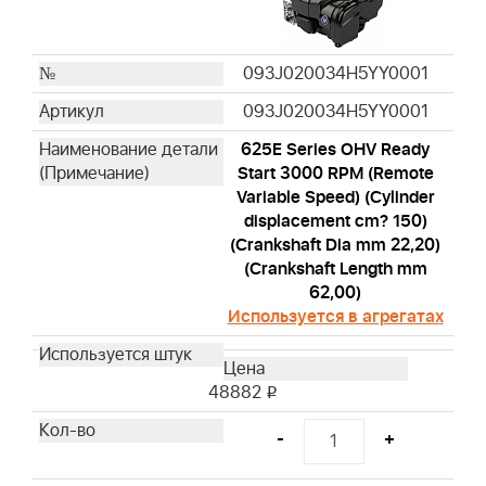
093J020034H5YY0001
093J020034H5YY0001
625E Series OHV Ready
Start 3000 RPM (Remote
Variable Speed) (Cylinder
displacement cm? 150)
(Crankshaft Dia mm 22,20)
(Crankshaft Length mm
62,00)
Используется в агрегатах
48882
i
-
+