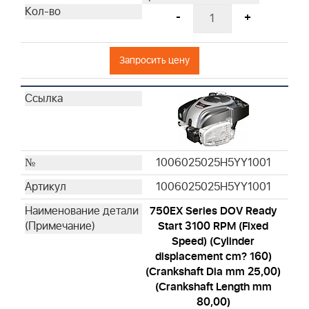
-
+
Запросить цену
1006025025H5YY1001
1006025025H5YY1001
750EX Series DOV Ready
Start 3100 RPM (Fixed
Speed) (Cylinder
displacement cm? 160)
(Crankshaft Dia mm 25,00)
(Crankshaft Length mm
80,00)