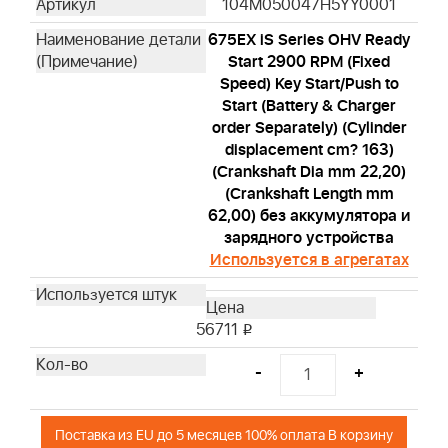
104M050047H5YY0001
675EX iS Series OHV Ready
Start 2900 RPM (Fixed
Speed) Key Start/Push to
Start (Battery & Charger
order Separately) (Cylinder
displacement cm? 163)
(Crankshaft Dia mm 22,20)
(Crankshaft Length mm
62,00) без аккумулятора и
зарядного устройства
Используется в агрегатах
56711
i
-
+
Поставка из EU до 5 месяцев 100% оплата В корзину