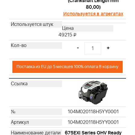
(Crankshaft Length mm
80,00)
Используется в агрегатах
49215
i
-
+
Поставка из EU до 5 месяцев 100% оплата В корзину
104M020118H5YY0001
104M020118H5YY0001
675EXi Series OHV Ready