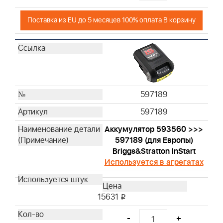
Поставка из EU до 5 месяцев 100% оплата В корзину
597189
597189
Аккумулятор 593560 >>>
597189 (для Европы)
Briggs&Stratton InStart
Используется в агрегатах
15631
i
-
+