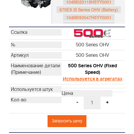
104M020118H5YY0001
675EX iS Series OHV (Battery)
104M050047H5YY0001
104M050048H5YY0001
104M0B0065H5YY0001
104M0B0116H5YY0001
500 Series OHV
597189
500 Series OHV
596088
593562
500 Series OHV (Fixed
750 Series DOV
Speed)
Используется в агрегатах
1006025025H5YY1001
1006020190H5YY7001
1006020178H5YY7001
-
+
1006020177H5YY7001
1006070053H5YY0001
1006070054H5YY0001
Запросить цену
Husqvarna Series OHV
529347201