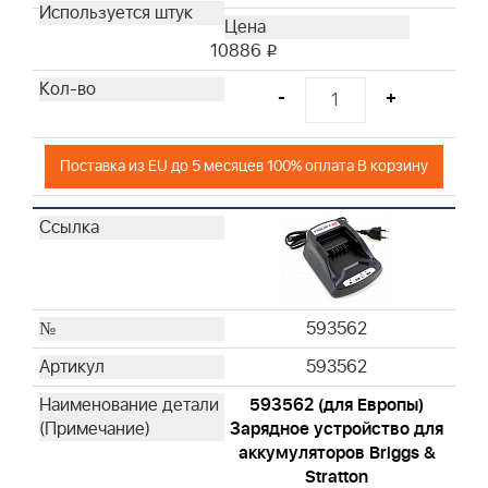
10886
i
-
+
Поставка из EU до 5 месяцев 100% оплата В корзину
593562
593562
593562 (для Европы)
Зарядное устройство для
аккумуляторов Briggs &
Stratton