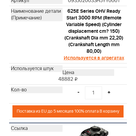
093J020033H5YY0001
625E Series OHV Ready
Start 3000 RPM (Remote
Variable Speed) (Cylinder
displacement cm? 150)
(Crankshaft Dia mm 22,20)
(Crankshaft Length mm
80,00)
Используется в агрегатах
48882
i
-
+
Поставка из EU до 5 месяцев 100% оплата В корзину