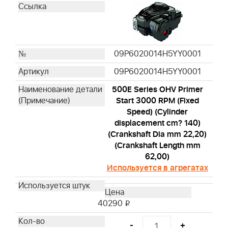
599912501
577616821
992423
09P6020014H5YY0001
09P6020014H5YY0001
500E Series OHV Primer
Start 3000 RPM (Fixed
Speed) (Cylinder
displacement cm? 140)
(Crankshaft Dia mm 22,20)
(Crankshaft Length mm
62,00)
Используется в агрегатах
40290
i
-
+