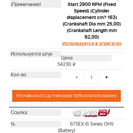
Start 2900 RPM (Fixed
Speed) (Cylinder
displacement cm? 163)
(Crankshaft Dia mm 25,00)
(Crankshaft Length mm
62,00)
Используется в агрегатах
54230
i
-
+
Поставка из EU до 5 месяцев 100% оплата В корзину
675EX iS Series OHV
(Battery)