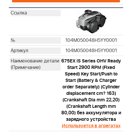
104M050048H5YY0001
104M050048H5YY0001
675EX iS Series OHV Ready
Start 2900 RPM (Fixed
Speed) Key Start/Push to
Start (Battery & Charger
order Separately) (Cylinder
displacement cm? 163)
(Crankshaft Dia mm 22,20)
(Crankshaft Length mm
80,00) без аккумулятора и
зарядного устройства
Используется в агрегатах