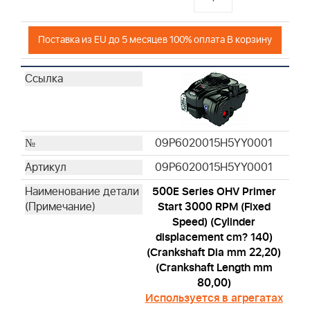
Поставка из EU до 5 месяцев 100% оплата В корзину
09P6020015H5YY0001
09P6020015H5YY0001
500E Series OHV Primer
Start 3000 RPM (Fixed
Speed) (Cylinder
displacement cm? 140)
(Crankshaft Dia mm 22,20)
(Crankshaft Length mm
80,00)
Используется в агрегатах