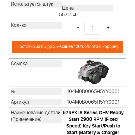
56711
i
-
+
Поставка из EU до 5 месяцев 100% оплата В корзину
104M0B0065H5YY0001
104M0B0065H5YY0001
675EX iS Series OHV Ready
Start 2900 RPM (Fixed
Speed) Key Start/Push to
Start (Battery & Charger