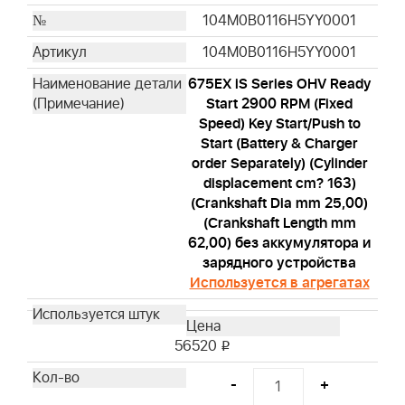
104M0B0116H5YY0001
104M0B0116H5YY0001
675EX iS Series OHV Ready
Start 2900 RPM (Fixed
Speed) Key Start/Push to
Start (Battery & Charger
order Separately) (Cylinder
displacement cm? 163)
(Crankshaft Dia mm 25,00)
(Crankshaft Length mm
62,00) без аккумулятора и
зарядного устройства
Используется в агрегатах
56520
i
-
+