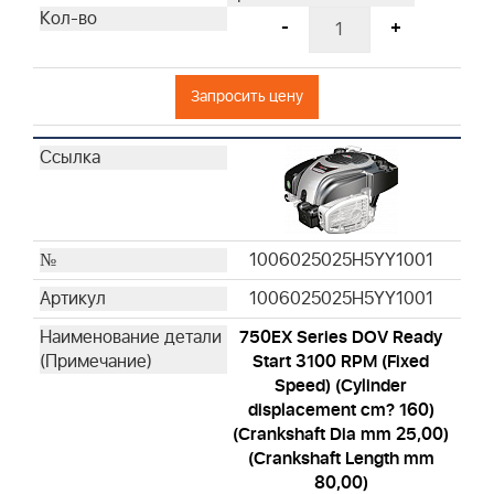
-
+
Запросить цену
1006025025H5YY1001
1006025025H5YY1001
750EX Series DOV Ready
Start 3100 RPM (Fixed
Speed) (Cylinder
displacement cm? 160)
(Crankshaft Dia mm 25,00)
(Crankshaft Length mm
80,00)