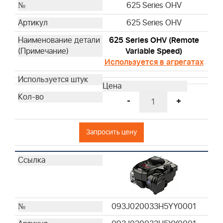
625 Series OHV
625 Series OHV
625 Series OHV (Remote
Variable Speed)
Используется в агрегатах
-
+
Запросить цену
093J020033H5YY0001