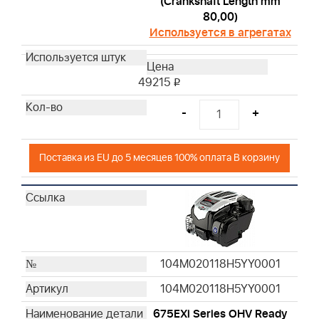
(Crankshaft Length mm
80,00)
Используется в агрегатах
49215
i
-
+
Поставка из EU до 5 месяцев 100% оплата В корзину
104M020118H5YY0001
104M020118H5YY0001
675EXi Series OHV Ready