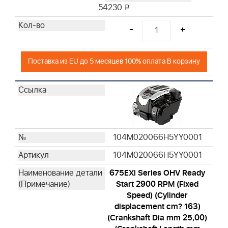
54230
i
-
+
Поставка из EU до 5 месяцев 100% оплата В корзину
104M020066H5YY0001
104M020066H5YY0001
675EXi Series OHV Ready
Start 2900 RPM (Fixed
Speed) (Cylinder
displacement cm? 163)
(Crankshaft Dia mm 25,00)