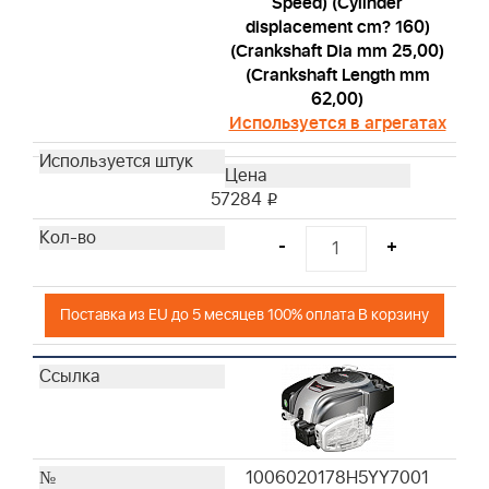
Speed) (Cylinder
displacement cm? 160)
(Crankshaft Dia mm 25,00)
(Crankshaft Length mm
62,00)
Используется в агрегатах
57284
i
-
+
Поставка из EU до 5 месяцев 100% оплата В корзину
1006020178H5YY7001