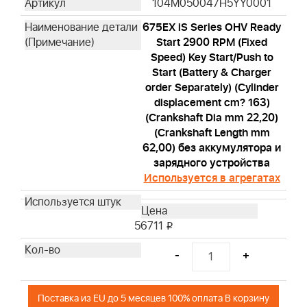
104M050047H5YY0001
675EX iS Series OHV Ready
Start 2900 RPM (Fixed
Speed) Key Start/Push to
Start (Battery & Charger
order Separately) (Cylinder
displacement cm? 163)
(Crankshaft Dia mm 22,20)
(Crankshaft Length mm
62,00) без аккумулятора и
зарядного устройства
Используется в агрегатах
56711
i
-
+
Поставка из EU до 5 месяцев 100% оплата В корзину