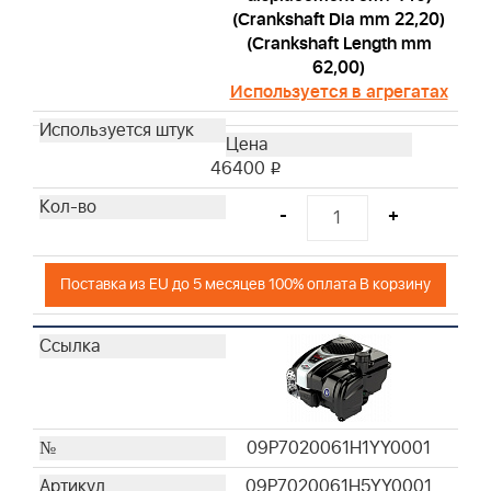
(Crankshaft Dia mm 22,20)
(Crankshaft Length mm
62,00)
Используется в агрегатах
46400
i
-
+
Поставка из EU до 5 месяцев 100% оплата В корзину
09P7020061H1YY0001
09P7020061H5YY0001