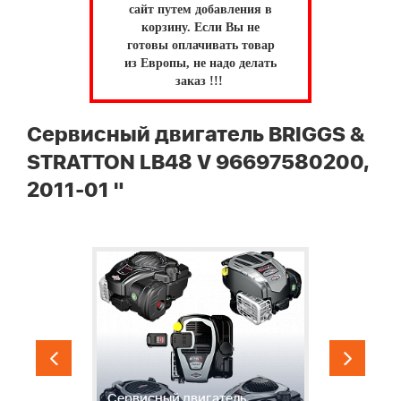
сайт путем добавления в
корзину.
Если Вы не
готовы оплачивать товар
из Европы, не надо делать
заказ !!!
Сервисный двигатель BRIGGS &
STRATTON LB48 V 96697580200,
2011-01 "
1
Ш
П
Сервисный двигатель
Ш