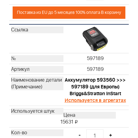
Поставка из EU до 5 месяцев 100% оплата В корзину
597189
597189
Аккумулятор 593560 >>>
597189 (для Европы)
Briggs&Stratton InStart
Используется в агрегатах
15631
i
-
+