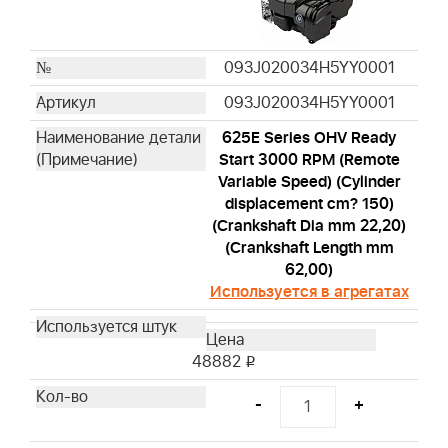
093J020034H5YY0001
093J020034H5YY0001
625E Series OHV Ready
Start 3000 RPM (Remote
Variable Speed) (Cylinder
displacement cm? 150)
(Crankshaft Dia mm 22,20)
(Crankshaft Length mm
62,00)
Используется в агрегатах
48882
i
-
+