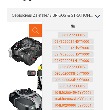
Сервисный двигатель BRIGGS & STRATTON LB48 V 96697580200, 2011-01 "
№
500 Series OHV
09P6020014H5YY0001
09P6020015H5YY0001
09P7020060H5YY0001
09P7020061H1YY0001
625 Series OHV
093J020033H5YY0001
093J020034H5YY0001
675 Series OHV
104M020045H5YY0001
104M020046H5YY0001
104M020066H5YY0001