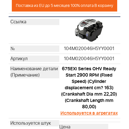
Поставка из EU до 5 месяцев 100% оплата В корзину
104M020046H5YY0001
104M020046H5YY0001
675EXi Series OHV Ready
Start 2900 RPM (Fixed
Speed) (Cylinder
displacement cm? 163)
(Crankshaft Dia mm 22,20)
(Crankshaft Length mm
80,00)
Используется в агрегатах