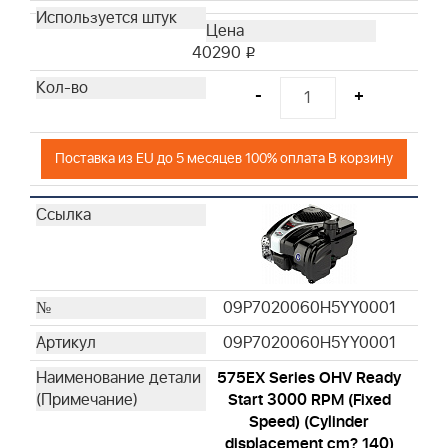
40290
i
-
+
Поставка из EU до 5 месяцев 100% оплата В корзину
09P7020060H5YY0001
09P7020060H5YY0001
575EX Series OHV Ready
Start 3000 RPM (Fixed
Speed) (Cylinder
displacement cm? 140)