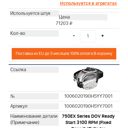
Используется в агрегатах
71203
i
-
+
Поставка из EU до 5 месяцев 100% оплата В корзину
1006020190H5YY7001
1006020190H5YY7001
750EX Series DOV Ready
Start 3100 RPM (Fixed