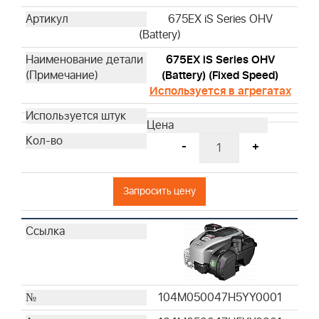
675EX iS Series OHV
(Battery)
675EX iS Series OHV
(Battery) (Fixed Speed)
Используется в агрегатах
-
+
Запросить цену
104M050047H5YY0001