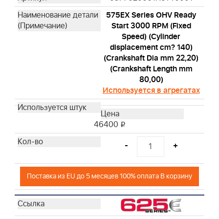
575EX Series OHV Ready
Start 3000 RPM (Fixed
Speed) (Cylinder
displacement cm? 140)
(Crankshaft Dia mm 22,20)
(Crankshaft Length mm
80,00)
Используется в агрегатах
46400
i
-
+
Поставка из EU до 5 месяцев 100% оплата В корзину