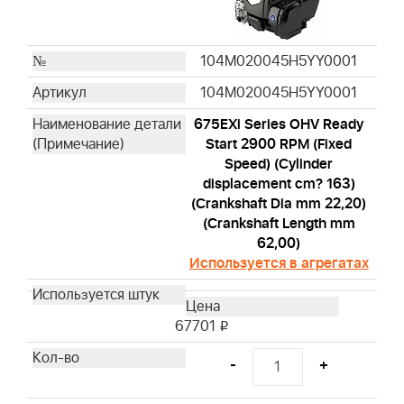
104M020045H5YY0001
104M020045H5YY0001
675EXi Series OHV Ready
Start 2900 RPM (Fixed
Speed) (Cylinder
displacement cm? 163)
(Crankshaft Dia mm 22,20)
(Crankshaft Length mm
62,00)
Используется в агрегатах
67701
i
-
+