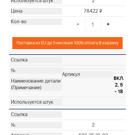
2
29
78422
i
30
-
+
Поставка из EU до 5 месяцев 100% оплата В корзину
ВКЛ.
2, 5
- 18
2