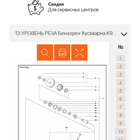
Скидки
Для сервисных центров
13 УРОВЕНЬ РЕЗА Бензорез Хускварна K970 II RING цепной 2015-03
№
1
2
3
4
5
6
7
8
9
10
11