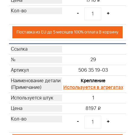
1716
i
-
+
Поставка из EU до 5 месяцев 100% оплата В корзину
29
506 35 19-03
Крепление
Используется в агрегатах
1
8197
i
-
+