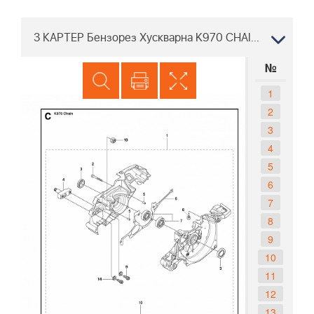
3 КАРТЕР Бензорез Хускварна K970 CHAIN Цепной 2011-12
№
1
2
3
4
5
6
7
8
9
10
11
12
13