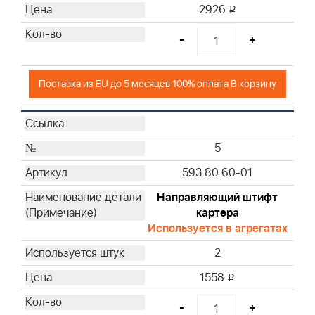
2926
i
-
+
Поставка из EU до 5 месяцев 100% оплата В корзину
5
593 80 60-01
Направляющий штифт
картера
Используется в агрегатах
2
1558
i
-
+