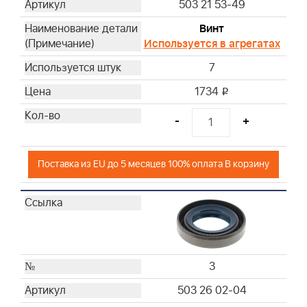
503 21 53-49
Винт
Используется в агрегатах
7
1734
i
-
+
Поставка из EU до 5 месяцев 100% оплата В корзину
3
503 26 02-04