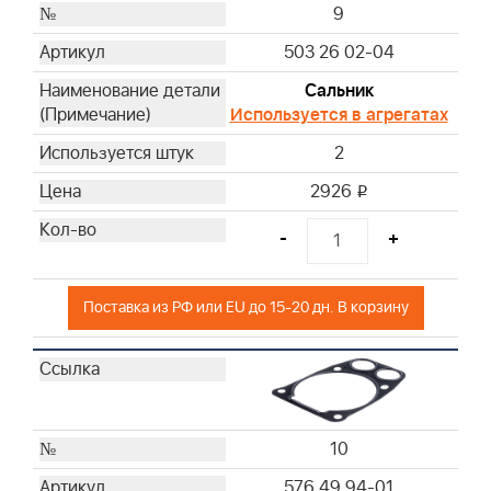
9
503 26 02-04
Сальник
Используется в агрегатах
2
2926
i
-
+
Поставка из РФ или EU до 15-20 дн. В корзину
10
576 49 94-01