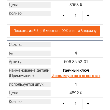
3953
i
-
+
Поставка из EU до 5 месяцев 100% оплата В корзину
4
506 35 52-01
Гаечный ключ
Используется в агрегатах
1
4592
i
-
+