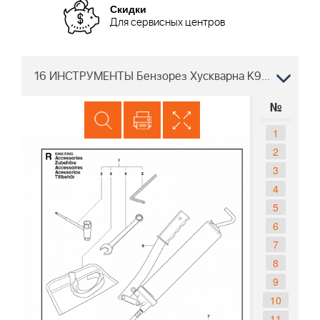
Скидки
Для сервисных центров
16 ИНСТРУМЕНТЫ Бензорез Хускварна K960 Ring, 2008-03 Кольцевой
№
1
2
3
4
5
6
7
8
9
10
11