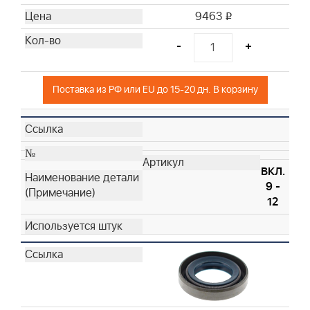
9463
i
-
+
Поставка из РФ или EU до 15-20 дн. В корзину
ВКЛ.
9 -
12