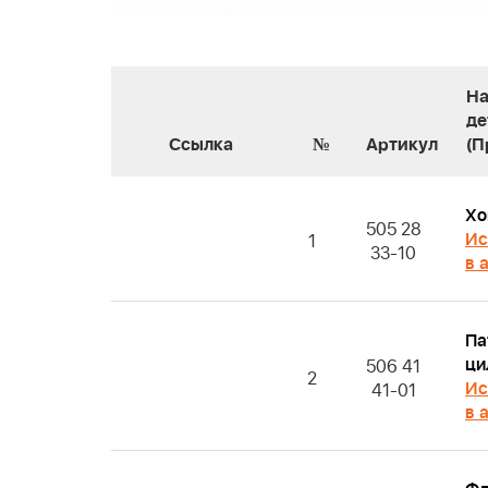
На
де
Ссылка
№
Артикул
(П
Хо
505 28
Ис
1
33-10
в 
Па
ци
506 41
2
Ис
41-01
в 