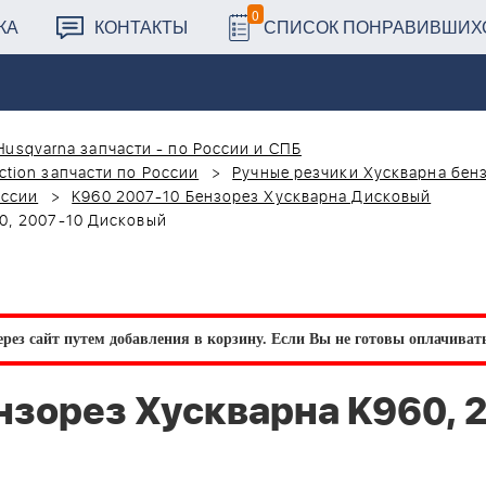
0
КА
КОНТАКТЫ
СПИСОК ПОНРАВИВШИХ
Husqvarna запчасти - по России и СПБ
ction запчасти по России
Ручные резчики Хускварна бен
оссии
K960 2007-10 Бензорез Хускварна Дисковый
0, 2007-10 Дисковый
рез сайт путем добавления в корзину.
Если Вы не готовы оплачивать 
зорез Хускварна K960, 