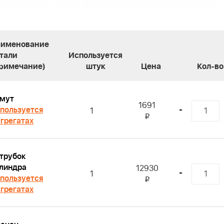
именование
тали
Используется
римечание)
штук
Цена
Кол-во
мут
1691
пользуется
-
1
i
агрегатах
трубок
линдра
12930
-
1
пользуется
i
агрегатах