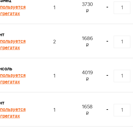
анец
3730
пользуется
-
1
i
агрегатах
нт
1686
пользуется
-
2
i
агрегатах
нсоль
4019
пользуется
-
1
i
агрегатах
нт
1658
пользуется
-
1
i
агрегатах