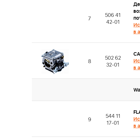
Де
во
506 41
по
7
42-01
Ис
в 
CA
502 62
Ис
8
32-01
в 
Wa
FL
544 11
Ис
9
17-01
в 