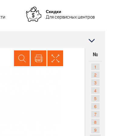
Скидки
сти
Для сервисных центров
№
1
2
3
4
5
6
7
8
9