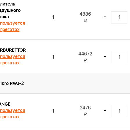
литель
здушного
4886
тока
-
1
i
пользуется
агрегатах
RBURETTOR
44672
пользуется
-
1
i
агрегатах
lbro RWJ-2
ANGE
2476
пользуется
-
1
i
агрегатах