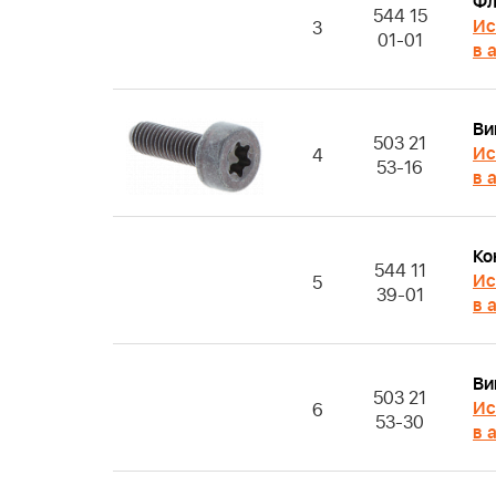
Фл
544 15
Ис
3
01-01
в 
Ви
503 21
Ис
4
53-16
в 
Ко
544 11
Ис
5
39-01
в 
Ви
503 21
Ис
6
53-30
в 