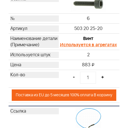
6
503 20 25-20
Винт
Используется в агрегатах
2
883
i
-
+
Поставка из EU до 5 месяцев 100% оплата В корзину