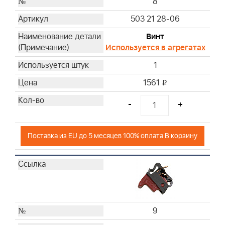
8
503 21 28-06
Винт
Используется в агрегатах
1
1561
i
-
+
Поставка из EU до 5 месяцев 100% оплата В корзину
9