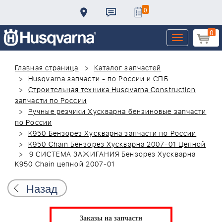
0
0
Toggle
navigation
Главная страница
Каталог запчастей
Husqvarna запчасти - по России и СПБ
Строительная техника Husqvarna Construction
запчасти по России
Ручные резчики Хускварна бензиновые запчасти
по России
K950 Бензорез Хускварна запчасти по России
K950 Chain Бензорез Хускварна 2007-01 Цепной
9 СИСТЕМА ЗАЖИГАНИЯ Бензорез Хускварна
K950 Chain цепной 2007-01
Назад
Заказы на запчасти