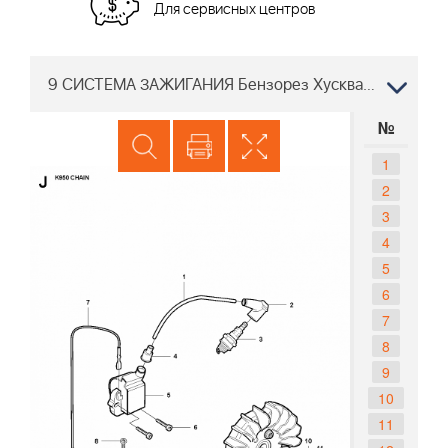
Для сервисных центров
9 СИСТЕМА ЗАЖИГАНИЯ Бензорез Хускварна K950 Chain цепной 2007-01
№
1
2
3
4
5
6
7
8
9
10
11