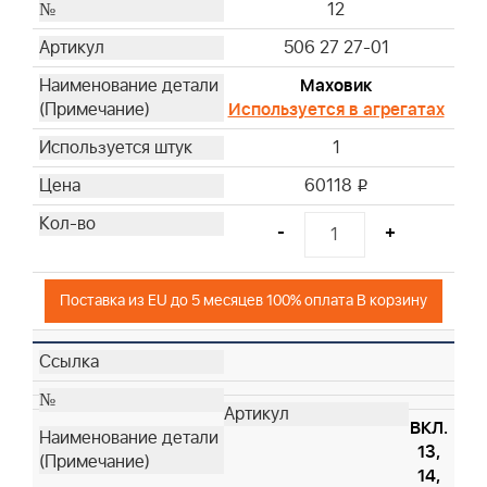
12
506 27 27-01
Маховик
Используется в агрегатах
1
60118
i
-
+
Поставка из EU до 5 месяцев 100% оплата В корзину
ВКЛ.
13,
14,