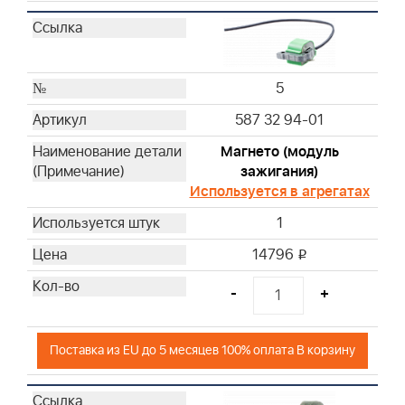
5
587 32 94-01
Магнето (модуль
зажигания)
Используется в агрегатах
1
14796
i
-
+
Поставка из EU до 5 месяцев 100% оплата В корзину