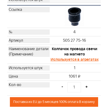
4
505 27 75-16
Колпачок провода свечи
на магнето
Используется в агрегатах
1
1061
i
-
+
Поставка из EU до 5 месяцев 100% оплата В корзину