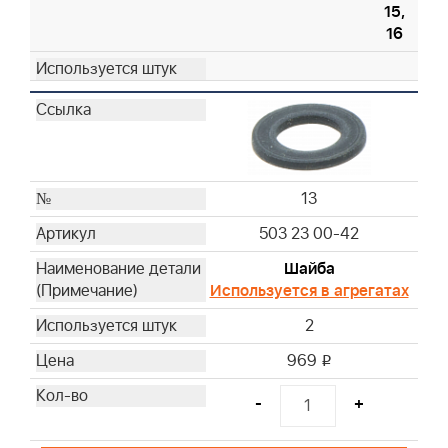
15,
16
13
503 23 00-42
Шайба
Используется в агрегатах
2
969
i
-
+