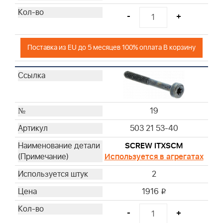
-
+
Поставка из EU до 5 месяцев 100% оплата В корзину
19
503 21 53-40
SCREW ITXSCM
Используется в агрегатах
2
1916
i
-
+