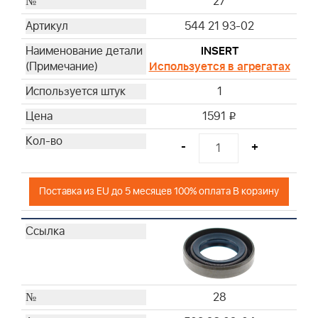
27
544 21 93-02
INSERT
Используется в агрегатах
1
1591
i
-
+
Поставка из EU до 5 месяцев 100% оплата В корзину
28