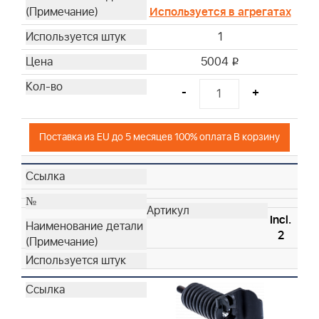
Используется в агрегатах
29
----
1
5004
i
-
+
Поставка из EU до 5 месяцев 100% оплата В корзину
Incl.
2