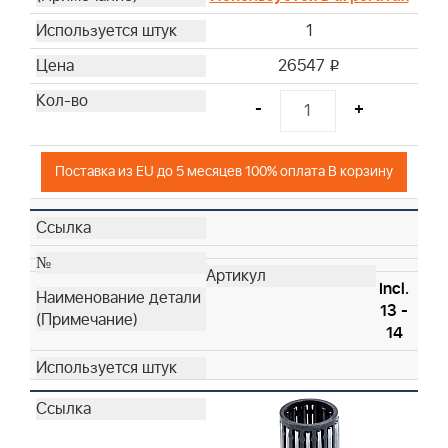
1
26547
i
-
+
Поставка из EU до 5 месяцев 100% оплата В корзину
Incl.
13 -
14