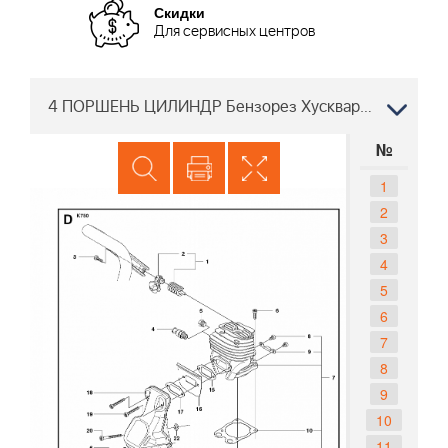
Скидки
Для сервисных центров
4 ПОРШЕНЬ ЦИЛИНДР Бензорез Хускварна K750 RESCUE, 2009-07
№
1
2
3
4
5
6
7
8
9
10
11