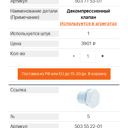
503 71 53-01
Декомпрессионный
клапан
Используется в агрегатах
1
3901
i
-
+
Поставка из РФ или EU до 15-20 дн. В корзину
5
503 55 22-01