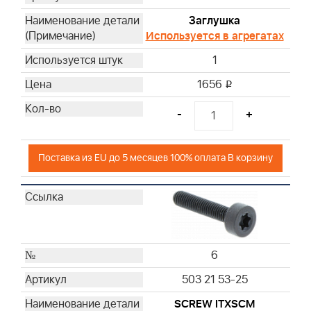
Заглушка
Используется в агрегатах
1
1656
i
-
+
Поставка из EU до 5 месяцев 100% оплата В корзину
6
503 21 53-25
SCREW ITXSCM