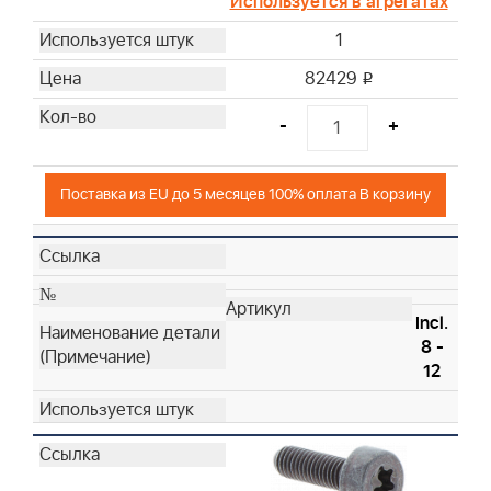
Используется в агрегатах
1
82429
i
-
+
Поставка из EU до 5 месяцев 100% оплата В корзину
Incl.
8 -
12