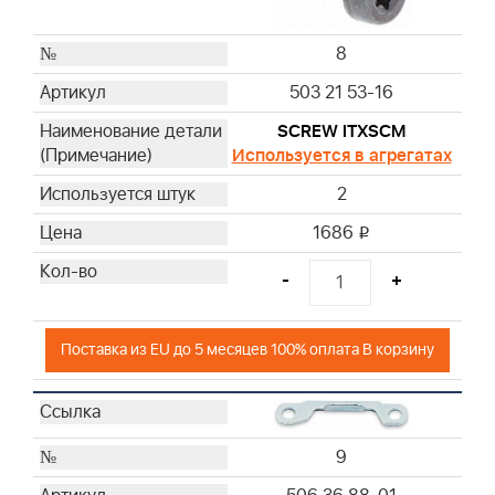
8
503 21 53-16
SCREW ITXSCM
Используется в агрегатах
2
1686
i
-
+
Поставка из EU до 5 месяцев 100% оплата В корзину
9