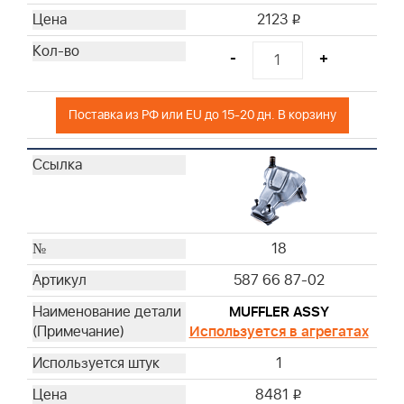
2123
i
-
+
Поставка из РФ или EU до 15-20 дн. В корзину
18
587 66 87-02
MUFFLER ASSY
Используется в агрегатах
1
8481
i