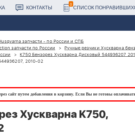
0
КА
КОНТАКТЫ
СПИСОК ПОНРАВИВШИХ
Husqvarna запчасти - по России и СПБ
ction запчасти по России
Ручные резчики Хускварна бен
оссии
K750 Бензорез Хускварна Дисковый 544936207 20
544936207, 2010-02
рез сайт путем добавления в корзину.
Если Вы не готовы оплачивать 
ез Хускварна K750,
2