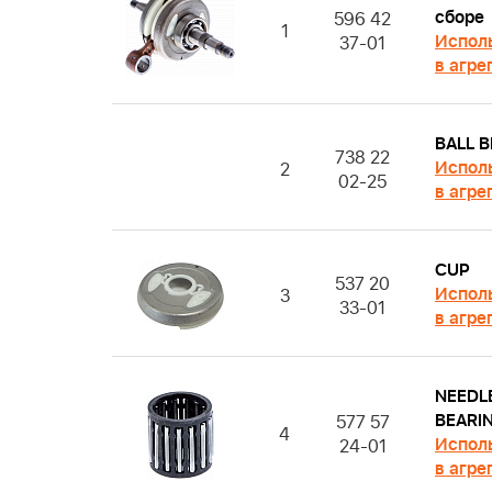
сборе
596 42
1
Испол
37-01
в агре
BALL 
738 22
Испол
2
02-25
в агре
CUP
537 20
Испол
3
33-01
в агре
NEEDL
BEARI
577 57
4
Испол
24-01
в агре