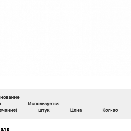
нование
и
Используется
ечание)
штук
Цена
Кол-во
ал в