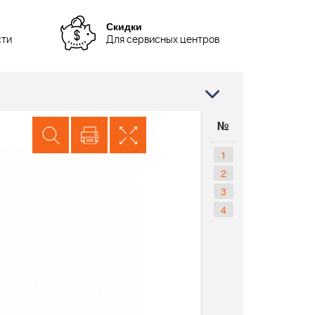
Скидки
сти
Для сервисных центров
№
1
2
3
4