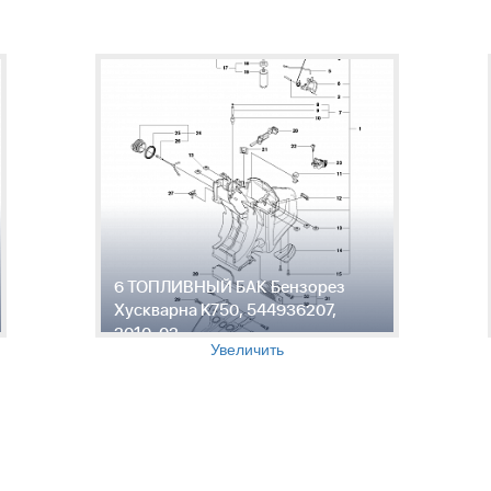
6 ТОПЛИВНЫЙ БАК Бензорез
Хускварна K750, 544936207,
2010-02
Увеличить