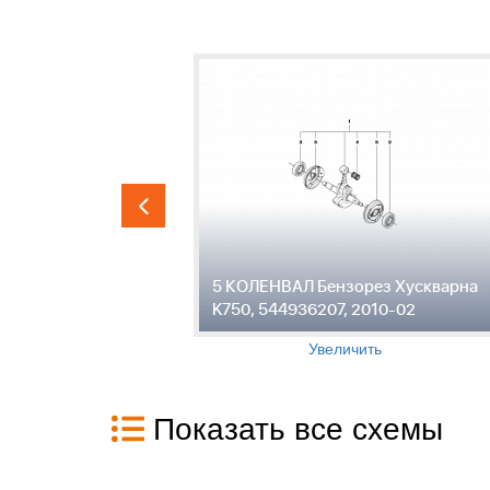
Бензорез
5 КОЛЕНВАЛ Бензорез Хускварна
6207,
K750, 544936207, 2010-02
Увеличить
Показать все схемы