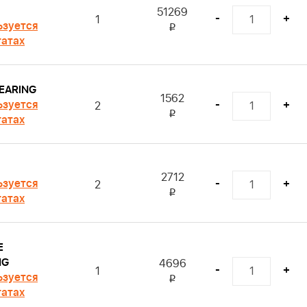
51269
-
+
1
ьзуется
i
гатах
BEARING
1562
ьзуется
-
+
2
i
гатах
2712
ьзуется
-
+
2
i
гатах
E
NG
4696
-
+
1
ьзуется
i
гатах