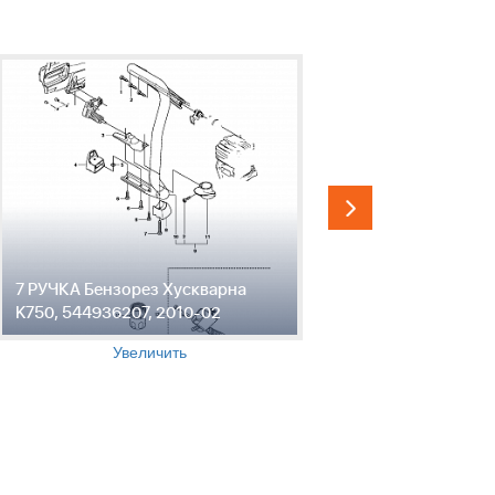
7 РУЧКА Бензорез Хускварна
8 СТАРТЕР
K750, 544936207, 2010-02
K750, 544
Увеличить