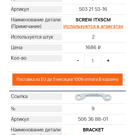
503 21 53-16
SCREW ITXSCM
Используется в агрегатах
2
1686
i
-
+
Поставка из EU до 5 месяцев 100% оплата В корзину
9
506 36 88-01
BRACKET