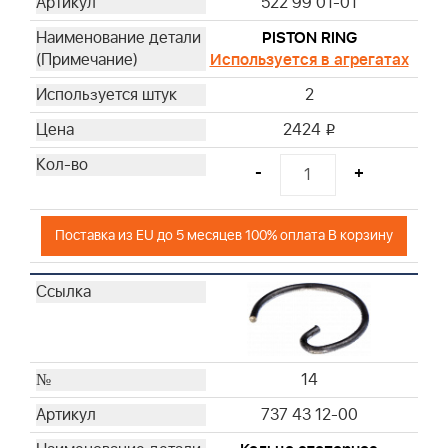
522 99 01-01
PISTON RING
Используется в агрегатах
2
2424
i
-
+
Поставка из EU до 5 месяцев 100% оплата В корзину
14
737 43 12-00