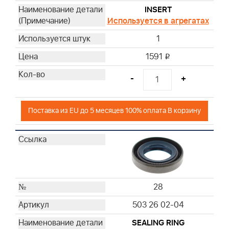
INSERT
Используется в агрегатах
1
1591
i
-
+
Поставка из EU до 5 месяцев 100% оплата В корзину
28
503 26 02-04
SEALING RING