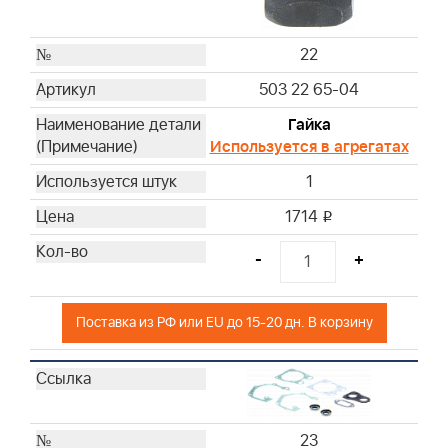
22
503 22 65-04
Гайка
Используется в агрегатах
1
1714
i
-
+
Поставка из РФ или EU до 15-20 дн. В корзину
23