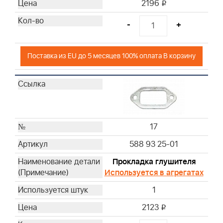
2196
i
-
+
Поставка из EU до 5 месяцев 100% оплата В корзину
17
588 93 25-01
Прокладка глушителя
Используется в агрегатах
1
2123
i