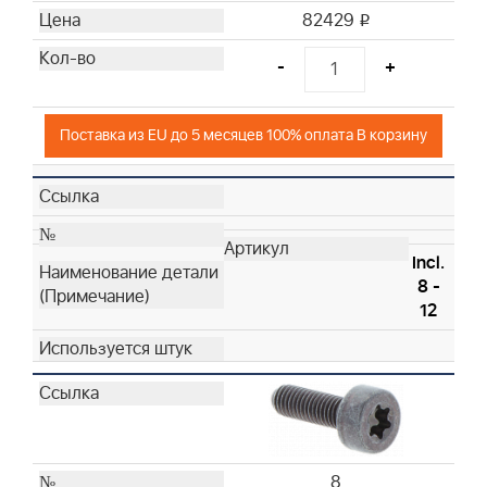
82429
i
-
+
Поставка из EU до 5 месяцев 100% оплата В корзину
Incl.
8 -
12
8