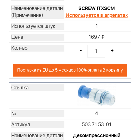
SCREW ITXSCM
Используется в агрегатах
1
1697
i
-
+
Поставка из EU до 5 месяцев 100% оплата В корзину
4
503 71 53-01
Декомпрессионный