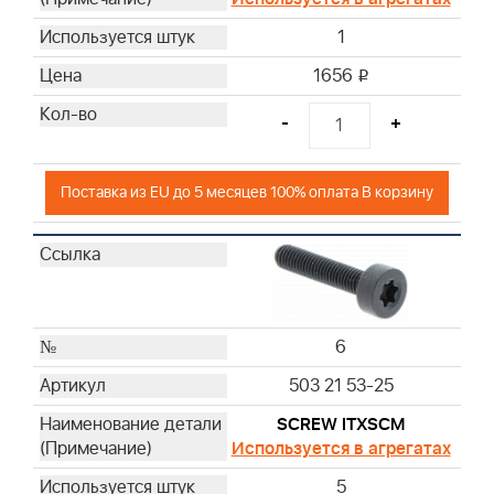
1
1656
i
-
+
Поставка из EU до 5 месяцев 100% оплата В корзину
6
503 21 53-25
SCREW ITXSCM
Используется в агрегатах
5