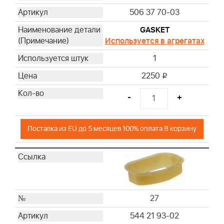
506 37 70-03
GASKET
Используется в агрегатах
1
2250
i
-
+
Поставка из EU до 5 месяцев 100% оплата В корзину
27
544 21 93-02