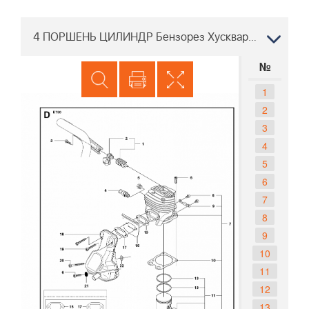
4 ПОРШЕНЬ ЦИЛИНДР Бензорез Хускварна K750, 2009-07
№
1
2
3
4
5
6
7
8
9
10
11
12
13