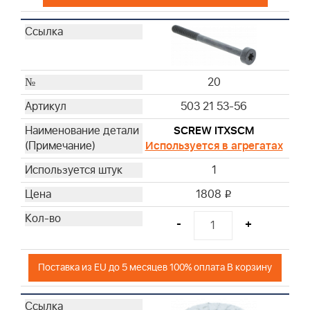
20
503 21 53-56
SCREW ITXSCM
Используется в агрегатах
1
1808
i
-
+
Поставка из EU до 5 месяцев 100% оплата В корзину