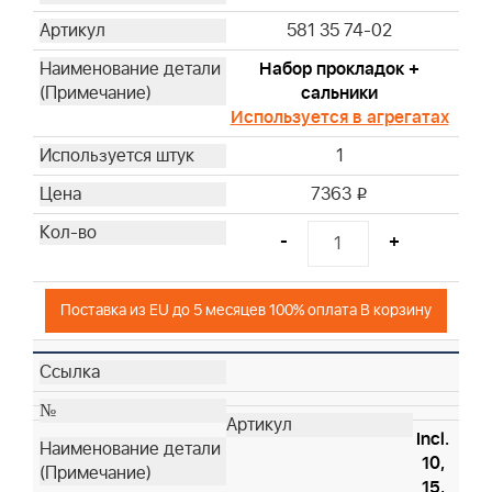
581 35 74-02
Набор прокладок +
сальники
Используется в агрегатах
1
7363
i
-
+
Поставка из EU до 5 месяцев 100% оплата В корзину
Incl.
10,
15,