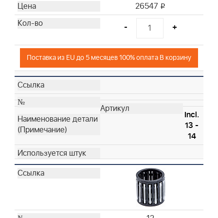
26547
i
-
+
Поставка из EU до 5 месяцев 100% оплата В корзину
Incl.
13 -
14