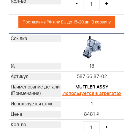
-
+
Поставка из РФ или EU до 15-20 дн. В корзину
18
587 66 87-02
MUFFLER ASSY
Используется в агрегатах
1
8481
i
-
+