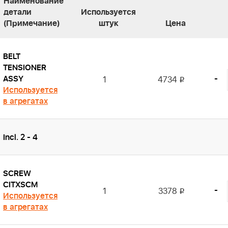
Наименование
детали
Используется
(Примечание)
штук
Цена
BELT
TENSIONER
ASSY
-
1
4734
i
Используется
в агрегатах
Incl. 2 - 4
SCREW
CITXSCM
-
1
3378
i
Используется
в агрегатах