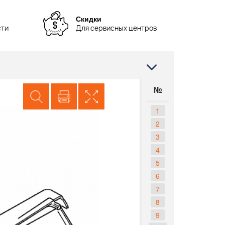
Скидки
сти
Для сервисных центров
№
1
2
3
4
5
6
7
8
9