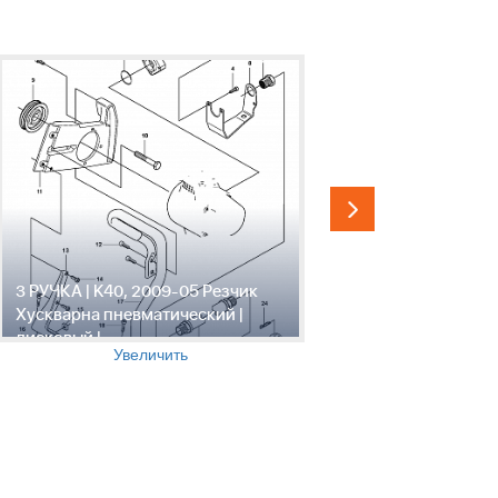
3 РУЧКА | K40, 2009-05 Резчик
4 ПНЕВМА
Хускварна пневматический |
МОТОР | K
дисковый |
Хускварна
Увеличить
дисковый 