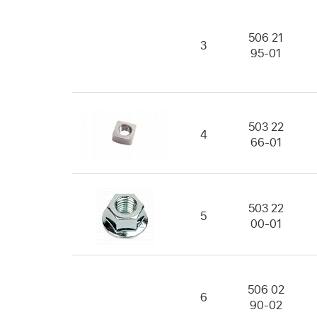
506 21
3
95-01
503 22
4
66-01
503 22
5
00-01
506 02
6
90-02