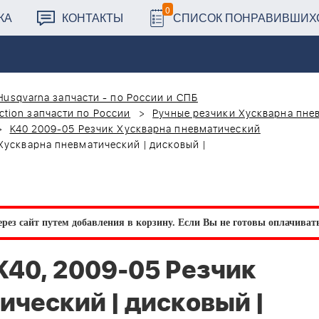
0
КА
КОНТАКТЫ
СПИСОК ПОНРАВИВШИХ
Husqvarna запчасти - по России и СПБ
ction запчасти по России
Ручные резчики Хускварна пне
K40 2009-05 Резчик Хускварна пневматический
Хускварна пневматический | дисковый |
рез сайт путем добавления в корзину.
Если Вы не готовы оплачивать 
K40, 2009-05 Резчик
ический | дисковый |