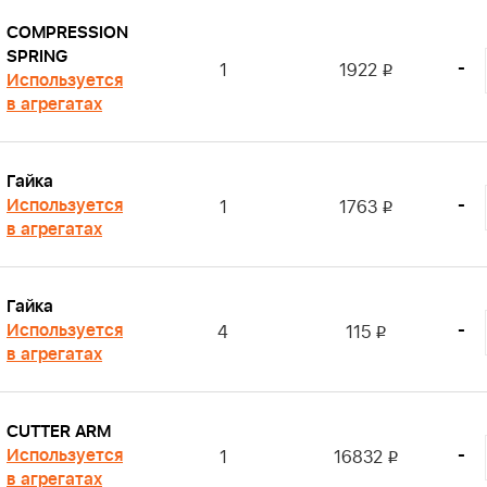
COMPRESSION
SPRING
-
1
1922
i
Используется
в агрегатах
Гайка
Используется
-
1
1763
i
в агрегатах
Гайка
Используется
-
4
115
i
в агрегатах
CUTTER ARM
Используется
-
1
16832
i
в агрегатах