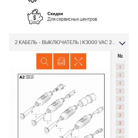
Скидки
Для сервисных центров
2 КАБЕЛЬ - ВЫКЛЮЧАТЕЛЬ | K3000 VAC 2012-01 Резчик Хускварна электрический | дисковый |
№
1
1
1
1
1
2
3
3
3