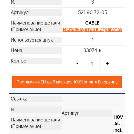
3
521 90 72-05
CABLE
Используется в агрегатах
1
33074
i
-
+
Поставка из EU до 5 месяцев 100% оплата В корзину
110V
AU,
incl.