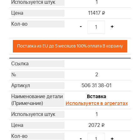
1
11417
i
-
+
Поставка из EU до 5 месяцев 100% оплата В корзину
2
506 31 38-01
Вставка
Используется в агрегатах
1
2072
i
-
+