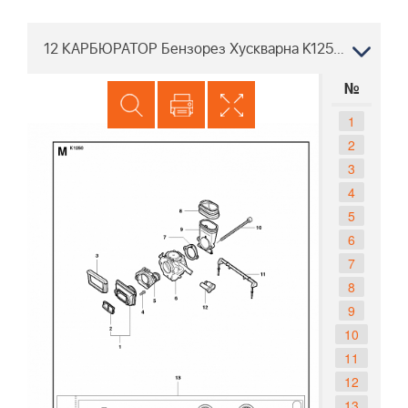
12 КАРБЮРАТОР Бензорез Хускварна K1250 Дисковый
№
1
2
3
4
5
6
7
8
9
10
11
12
13