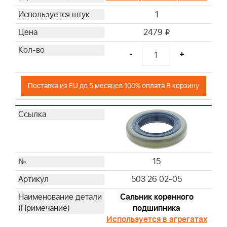
1
2479
i
-
+
Поставка из EU до 5 месяцев 100% оплата В корзину
15
503 26 02-05
Сальник коренного
подшипника
Используется в агрегатах