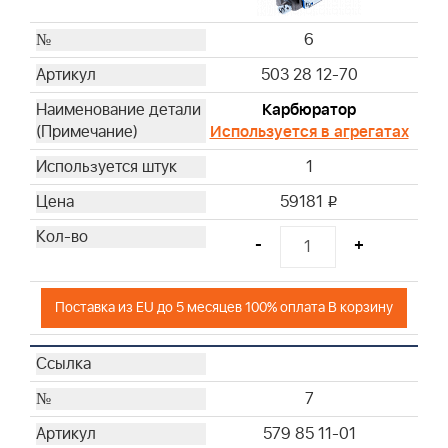
6
503 28 12-70
Карбюратор
Используется в агрегатах
1
59181
i
-
+
Поставка из EU до 5 месяцев 100% оплата В корзину
7
579 85 11-01