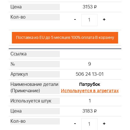
3153
i
-
+
Поставка из EU до 5 месяцев 100% оплата В корзину
9
506 24 13-01
Патрубок
Используется в агрегатах
1
3183
i
-
+