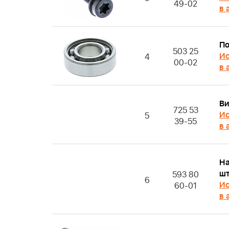
49-02
в 
П
503 25
Ис
4
00-02
в 
Ви
725 53
Ис
5
39-55
в 
Н
шт
593 80
6
Ис
60-01
в 