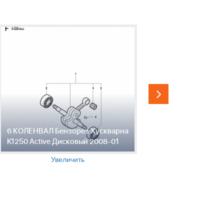
6 КОЛЕНВАЛ Бензорез Хускварна
7 РУЧКА Б
K1250 Active Дисковый 2008-01
K1250 Act
Увеличить