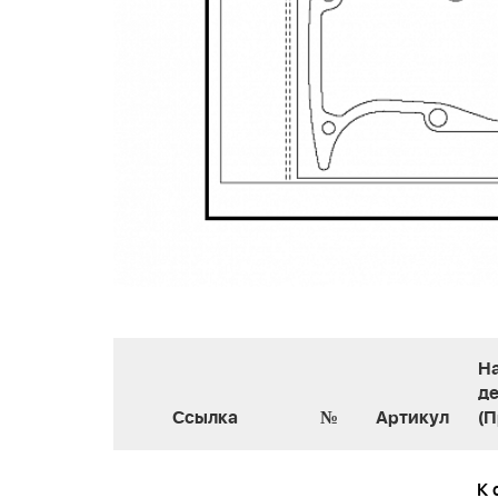
Н
д
Ссылка
№
Артикул
(
К 