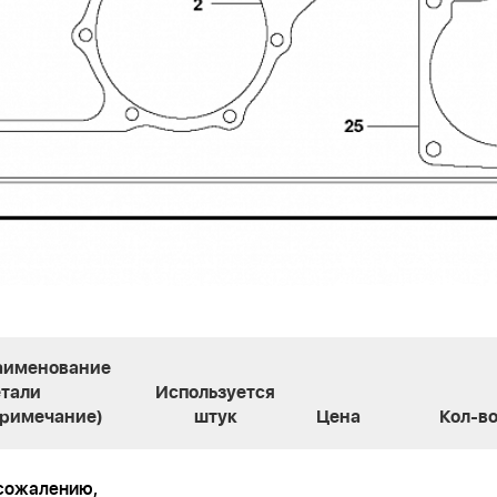
аименование
етали
Используется
Примечание)
штук
Цена
Кол-в
сожалению,