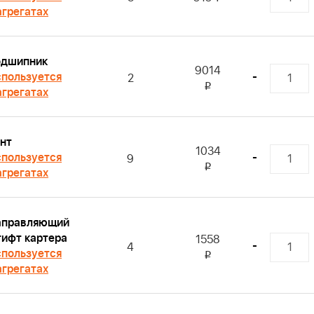
агрегатах
одшипник
9014
пользуется
-
2
i
агрегатах
нт
1034
пользуется
-
9
i
агрегатах
аправляющий
ифт картера
1558
-
4
пользуется
i
агрегатах