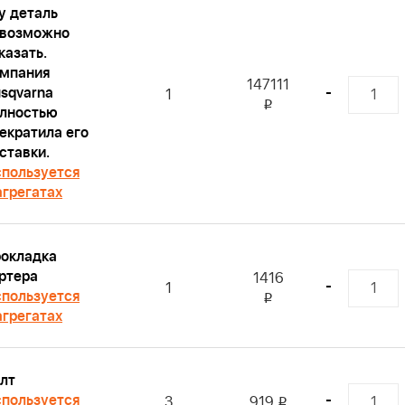
у деталь
евозможно
казать.
мпания
147111
sqvarna
-
1
i
лностью
екратила его
ставки.
пользуется
агрегатах
окладка
ртера
1416
-
1
пользуется
i
агрегатах
лт
пользуется
-
3
919
i