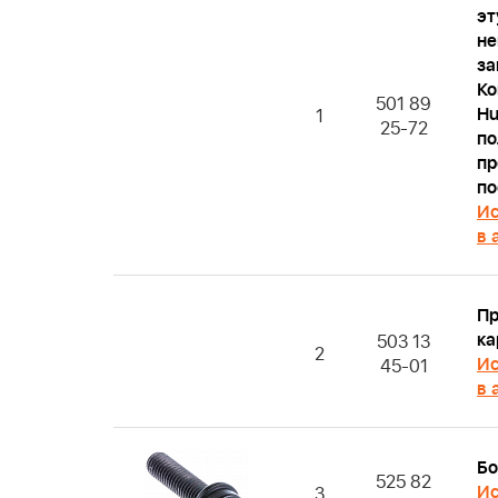
эт
н
за
Ко
501 89
Hu
1
25-72
по
пр
по
Ис
в 
Пр
ка
503 13
2
Ис
45-01
в 
Бо
525 82
Ис
3