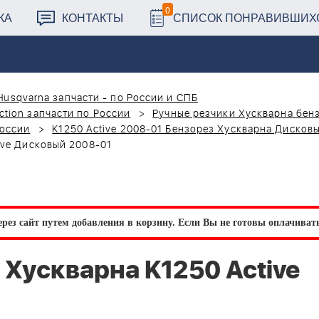
0
КА
КОНТАКТЫ
СПИСОК ПОНРАВИВШИХ
Husqvarna запчасти - по России и СПБ
ction запчасти по России
Ручные резчики Хускварна бен
России
K1250 Active 2008-01 Бензорез Хускварна Дисков
ive Дисковый 2008-01
рез сайт путем добавления в корзину.
Если Вы не готовы оплачивать 
Хускварна K1250 Active