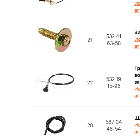
Ис
аг
Ви
532 41
Ис
21
63-58
аг
Тр
в
532 19
за
22
15-96
Ис
аг
Ш
587 04
Ис
28
48-54
аг