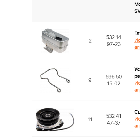
Mo
S
Гл
532 14
Ис
2
97-23
аг
Ус
р
596 50
9
Ис
15-02
аг
С
532 41
Ис
11
47-37
аг