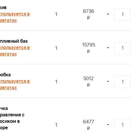
кив
8736
пользуется в
-
1
i
регатах
пливный бак
15795
пользуется в
-
1
i
регатах
робка
5012
пользуется в
-
1
i
регатах
чка
равления с
осиком в
6477
-
1
оре
i