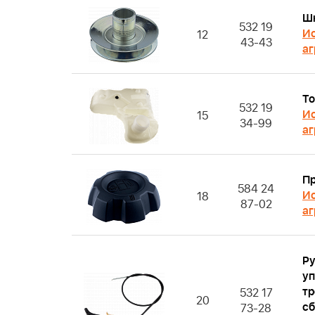
Ш
532 19
Ис
12
43-43
аг
То
532 19
Ис
15
34-99
аг
П
584 24
Ис
18
87-02
аг
Ру
уп
тр
532 17
20
сб
73-28