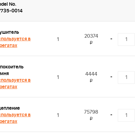
del No.
V735-0014
ушитель
20374
пользуется в
-
1
i
регатах
покоитель
емня
4444
-
1
пользуется в
i
регатах
цепление
75798
пользуется в
-
1
i
регатах