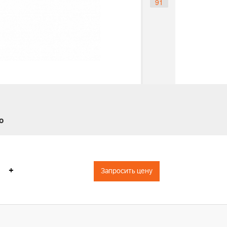
91
о
+
Запросить цену