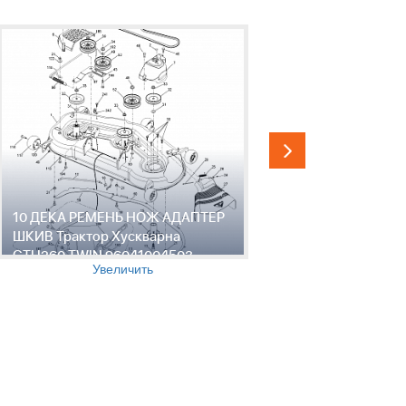
10 ДЕКА РЕМЕНЬ НОЖ АДАПТЕР
11 РЕМЕН
ШКИВ Трактор Хускварна
Трактор Х
GTH260 TWIN 96041004503,
960410045
Увеличить
2010-01