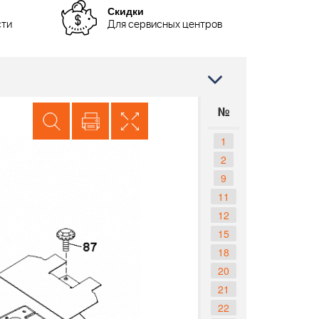
Скидки
сти
Для сервисных центров
№
1
2
9
11
12
15
18
20
21
22