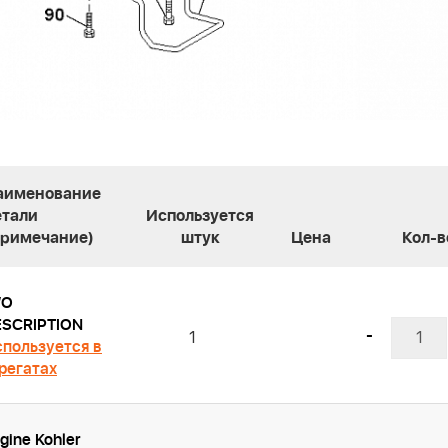
аименование
етали
Используется
Примечание)
штук
Цена
Кол-в
/O
ESCRIPTION
-
1
пользуется в
регатах
gine Kohler