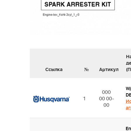
Н
д
Ссылка
№
Артикул
(
W
000
D
1
00 00-
Ис
00
аг
En