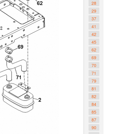
28
29
37
41
42
45
62
69
70
71
79
81
82
84
85
87
90