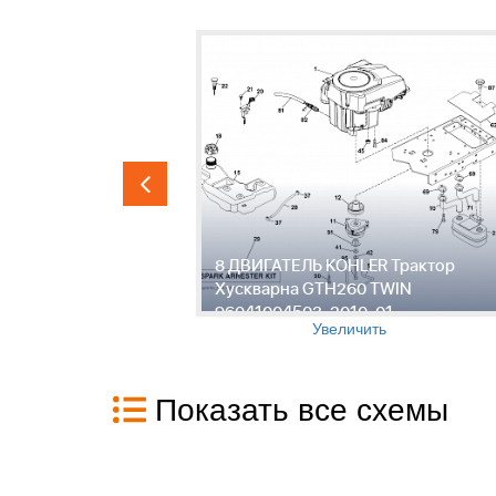
ЕРЕДАЧ
8 ДВИГАТЕЛЬ KOHLER Трактор
TH260 TWIN
Хускварна GTH260 TWIN
96041004503, 2010-01
Увеличить
Показать все схемы