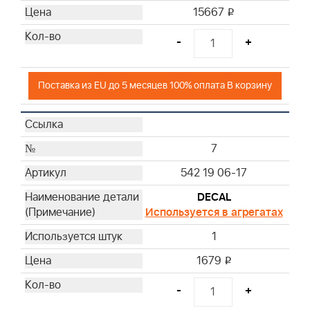
15667
i
-
+
Поставка из EU до 5 месяцев 100% оплата В корзину
7
542 19 06-17
DECAL
Используется в агрегатах
1
1679
i
-
+