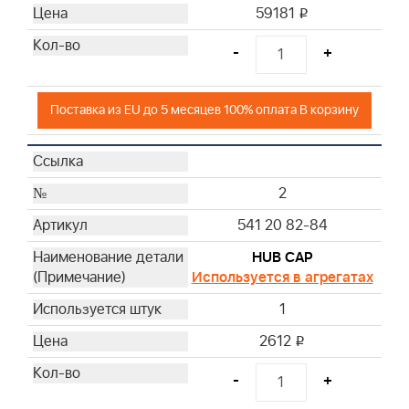
59181
i
-
+
Поставка из EU до 5 месяцев 100% оплата В корзину
2
541 20 82-84
HUB CAP
Используется в агрегатах
1
2612
i
-
+