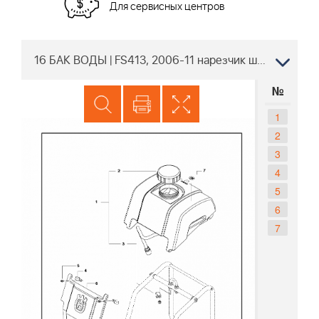
Для сервисных центров
16 БАК ВОДЫ | FS413, 2006-11 нарезчик швов Husqvarna | резка бетона |
№
1
2
3
4
5
6
7