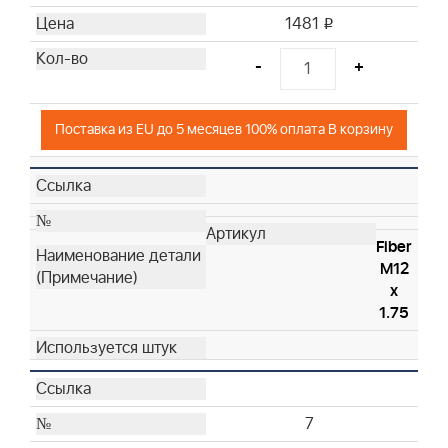
1481
i
-
+
Поставка из EU до 5 месяцев 100% оплата В корзину
Fiber
M12
x
1.75
7