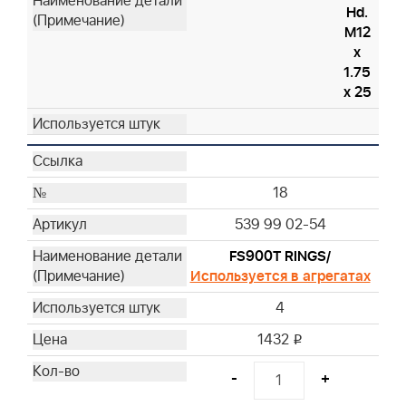
Hd.
M12
x
1.75
x 25
18
539 99 02-54
FS900T RINGS/
Используется в агрегатах
4
1432
i
-
+