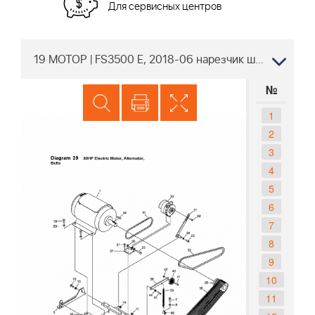
Для сервисных центров
19 МОТОР | FS3500 E, 2018-06 нарезчик швов Husqvarna | резка бетона |
№
1
2
3
4
5
6
7
8
9
10
11