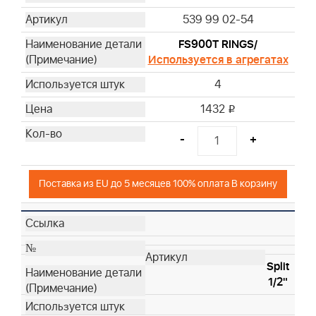
539 99 02-54
FS900T RINGS/
Используется в агрегатах
4
1432
i
-
+
Поставка из EU до 5 месяцев 100% оплата В корзину
Split
1/2"