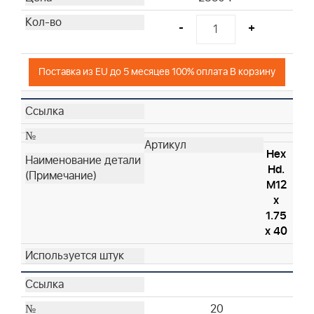
-
+
Поставка из EU до 5 месяцев 100% оплата В корзину
Hex
Hd.
M12
x
1.75
x 40
20