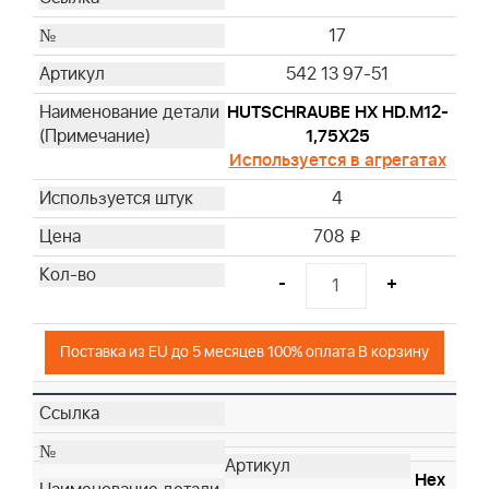
17
542 13 97-51
HUTSCHRAUBE HX HD.M12-
1,75X25
Используется в агрегатах
4
708
i
-
+
Поставка из EU до 5 месяцев 100% оплата В корзину
Hex