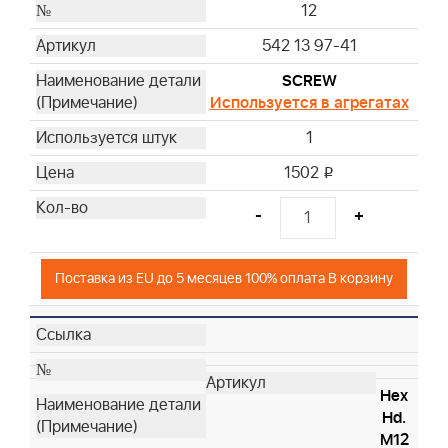
12
542 13 97-41
SCREW
Используется в агрегатах
1
1502
i
-
+
Поставка из EU до 5 месяцев 100% оплата В корзину
Hex
Hd.
M12