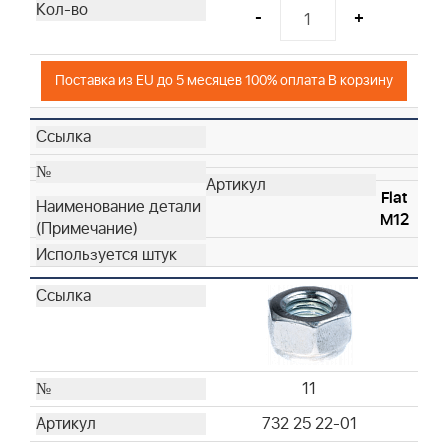
-
+
Поставка из EU до 5 месяцев 100% оплата В корзину
Flat
M12
11
732 25 22-01