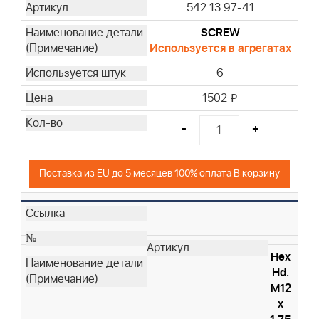
542 13 97-41
SCREW
Используется в агрегатах
6
1502
i
-
+
Поставка из EU до 5 месяцев 100% оплата В корзину
Hex
Hd.
M12
x