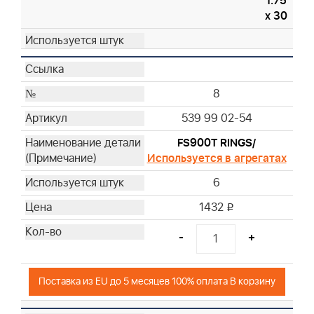
1.75
x 30
8
539 99 02-54
FS900T RINGS/
Используется в агрегатах
6
1432
i
-
+
Поставка из EU до 5 месяцев 100% оплата В корзину