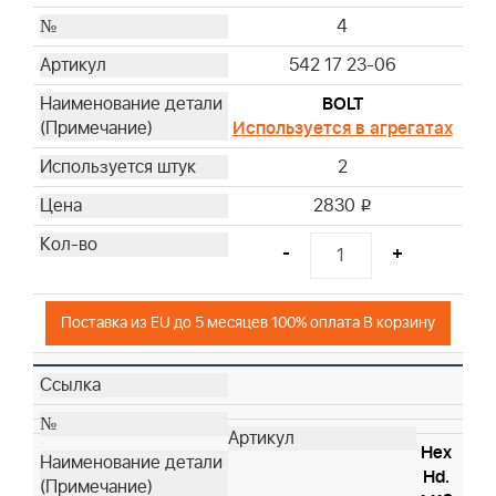
4
542 17 23-06
BOLT
Используется в агрегатах
2
2830
i
-
+
Поставка из EU до 5 месяцев 100% оплата В корзину
Hex
Hd.