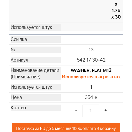
x
1.75
x 30
13
542 17 30-42
WASHER, FLAT M12
Используется в агрегатах
1
354
i
-
+
Поставка из EU до 5 месяцев 100% оплата В корзину