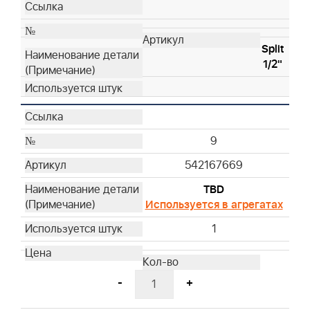
Split
1/2"
9
542167669
TBD
Используется в агрегатах
1
-
+