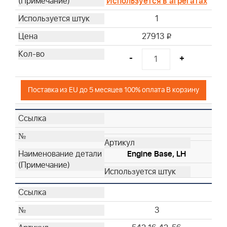
Используется в агрегатах
43
1
44
45
27913
i
6
-
+
Поставка из EU до 5 месяцев 100% оплата В корзину
Engine Base, LH
3