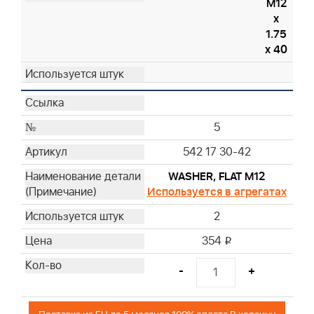
M12
x
1.75
x 40
5
542 17 30-42
WASHER, FLAT M12
Используется в агрегатах
2
354
i
-
+