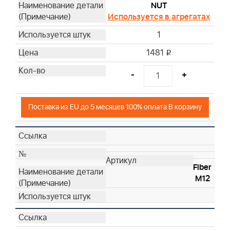
NUT
Используется в агрегатах
1
1481
i
-
+
Поставка из EU до 5 месяцев 100% оплата В корзину
Fiber
M12