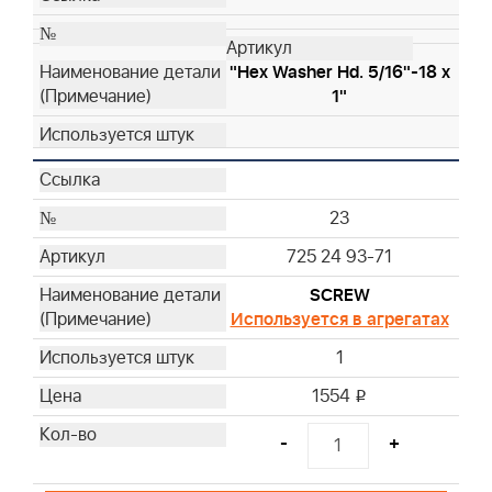
"Hex Washer Hd. 5/16"-18 x
1"
23
725 24 93-71
SCREW
Используется в агрегатах
1
1554
i
-
+