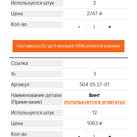
2
2747
i
-
+
Поставка из EU до 5 месяцев 100% оплата В корзину
3
504 05 27-01
Винт
Используется в агрегатах
12
1063
i
-
+