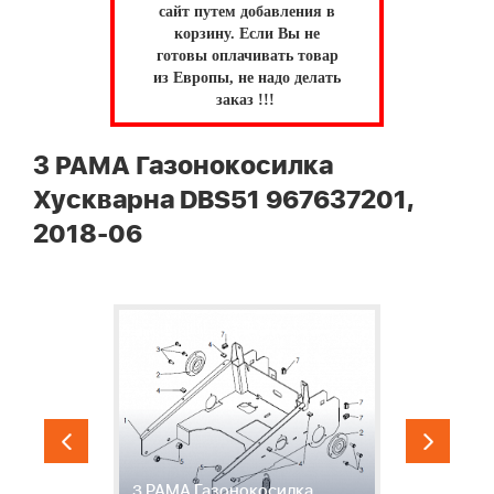
сайт путем добавления в
корзину.
Если Вы не
готовы оплачивать товар
из Европы, не надо делать
заказ !!!
3 РАМА Газонокосилка
Хускварна DBS51 967637201,
2018-06
3 РАМА Газонокосилка
4