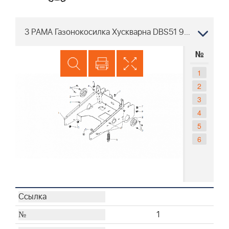
3 РАМА Газонокосилка Хускварна DBS51 967637201, 2018-06
№
1
2
3
4
5
6
1