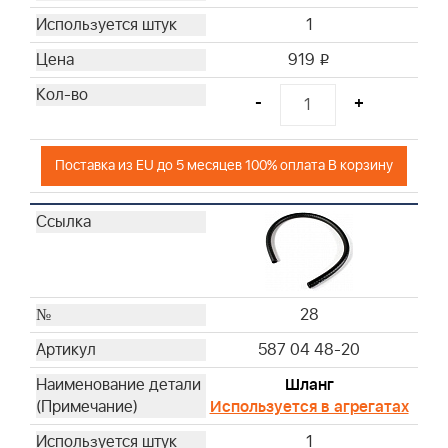
1
919
i
-
+
Поставка из EU до 5 месяцев 100% оплата В корзину
28
587 04 48-20
Шланг
Используется в агрегатах
1