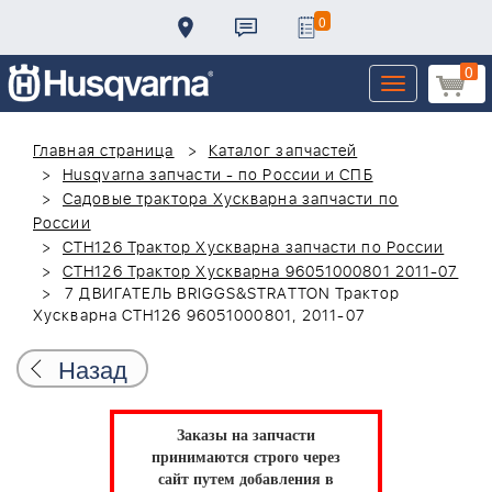
0
0
Toggle
navigation
Главная страница
Каталог запчастей
Husqvarna запчасти - по России и СПБ
Садовые трактора Хускварна запчасти по
России
CTH126 Трактор Хускварна запчасти по России
CTH126 Трактор Хускварна 96051000801 2011-07
7 ДВИГАТЕЛЬ BRIGGS&STRATTON Трактор
Хускварна CTH126 96051000801, 2011-07
Назад
Заказы на запчасти
принимаются строго через
сайт путем добавления в