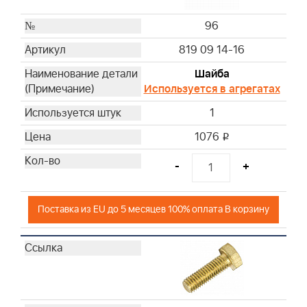
96
819 09 14-16
Шайба
Используется в агрегатах
1
1076
i
-
+
Поставка из EU до 5 месяцев 100% оплата В корзину