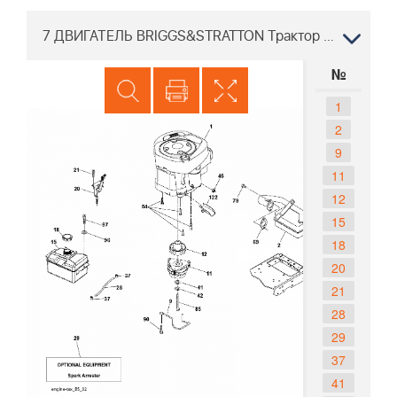
7 ДВИГАТЕЛЬ BRIGGS&STRATTON Трактор Хускварна CTH126 96051000801, 2011-07
№
1
2
9
11
12
15
18
20
21
28
29
37
41