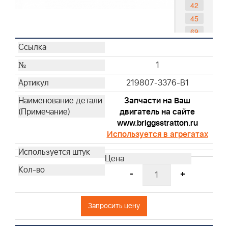
42
45
69
79
84
1
85
219807-3376-B1
90
96
Запчасти на Ваш
97
двигатель на сайте
www.briggsstratton.ru
122
Используется в агрегатах
-
+
Запросить цену