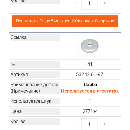
-
+
Поставка из EU до 5 месяцев 100% оплата В корзину
41
532 12 61-97
Шайба
Используется в агрегатах
1
2771
i
-
+