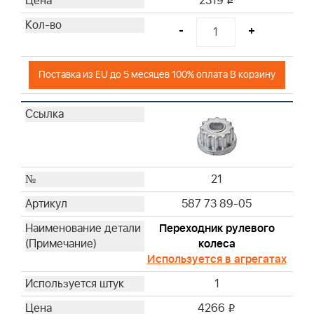
2319
i
-
+
Поставка из EU до 5 месяцев 100% оплата В корзину
21
587 73 89-05
Переходник рулевого
колеса
Используется в агрегатах
1
4266
i