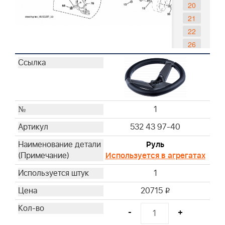
20
21
22
26
28
33
35
45
1
53
57
532 43 97-40
58
Руль
59
Используется в агрегатах
60
1
61
62
20715
i
63
-
+
64