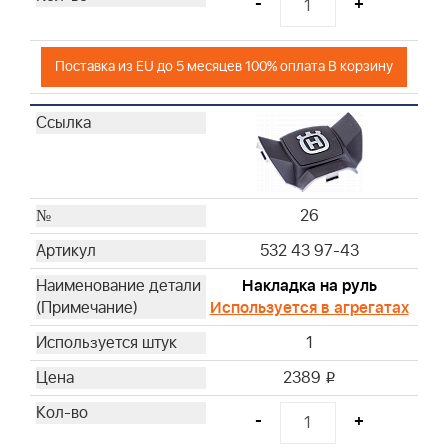
-
+
Поставка из EU до 5 месяцев 100% оплата В корзину
26
532 43 97-43
Накладка на руль
Используется в агрегатах
1
2389
i
-
+