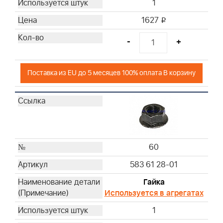
1
1627
i
-
+
Поставка из EU до 5 месяцев 100% оплата В корзину
60
583 61 28-01
Гайка
Используется в агрегатах
1