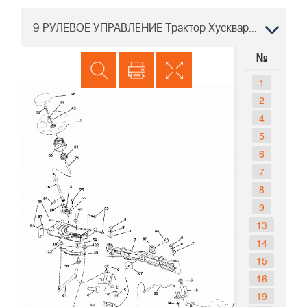
9 РУЛЕВОЕ УПРАВЛЕНИЕ Трактор Хускварна CT 154 96051002501, 2012-08
№
1
2
4
5
6
7
8
9
13
14
15
16
19