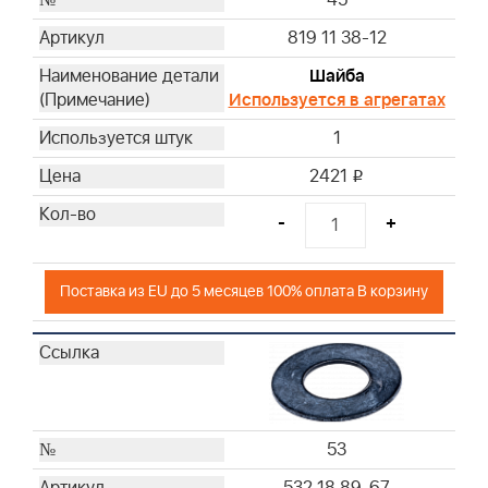
45
819 11 38-12
Шайба
Используется в агрегатах
1
2421
i
-
+
Поставка из EU до 5 месяцев 100% оплата В корзину
53