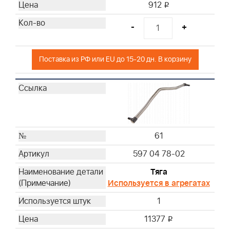
912
i
-
+
Поставка из РФ или EU до 15-20 дн. В корзину
61
597 04 78-02
Тяга
Используется в агрегатах
1
11377
i