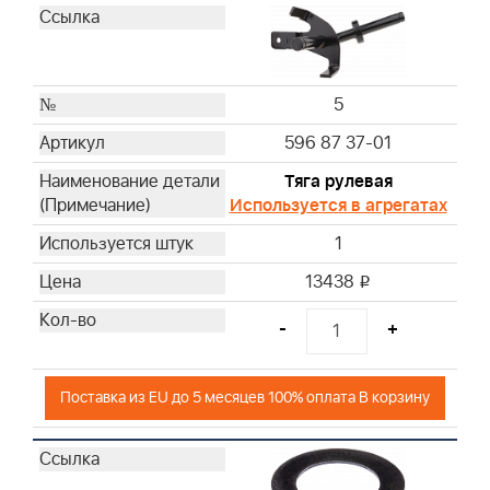
5
596 87 37-01
Тяга рулевая
Используется в агрегатах
1
13438
i
-
+
Поставка из EU до 5 месяцев 100% оплата В корзину