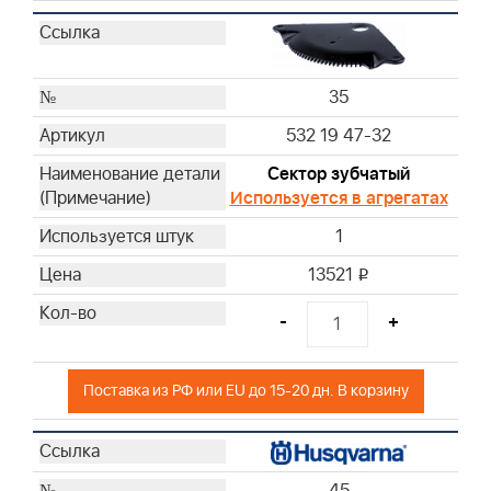
35
532 19 47-32
Сектор зубчатый
Используется в агрегатах
1
13521
i
-
+
Поставка из РФ или EU до 15-20 дн. В корзину