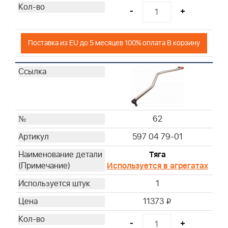
-
+
Поставка из EU до 5 месяцев 100% оплата В корзину
62
597 04 79-01
Тяга
Используется в агрегатах
1
11373
i
-
+