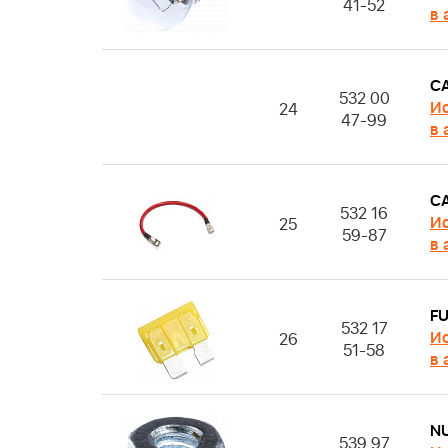
41-52
в 
C
532 00
Ис
24
47-99
в 
C
532 16
Ис
25
59-87
в 
F
532 17
Ис
26
51-58
в 
N
539 97