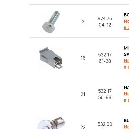
B
874 76
Ис
2
04-12
в 
M
S
532 17
16
Ис
61-38
в 
H
532 17
Ис
21
56-88
в 
B
532 00
Ис
22