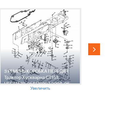
3 РЕМЕНЬ КОРОБКА ПЕРЕДАЧ
4 РУЛЕВО
Трактор Хускварна CT151,
Хускварна
HECT151B, 954170207, 2004-06
954170207
Увеличить