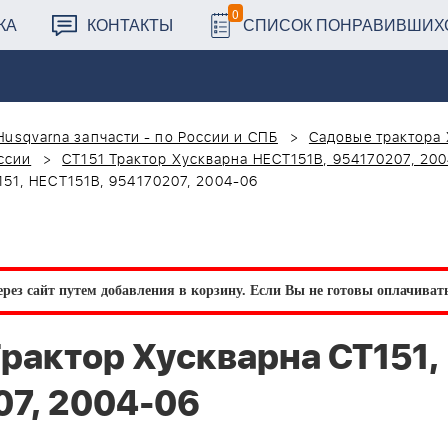
0
КА
КОНТАКТЫ
СПИСОК ПОНРАВИВШИХ
Husqvarna запчасти - по России и СПБ
Садовые трактора 
ссии
CT151 Трактор Хускварна HECT151B, 954170207, 20
51, HECT151B, 954170207, 2004-06
рез сайт путем добавления в корзину.
Если Вы не готовы оплачивать 
актор Хускварна CT151,
07, 2004-06