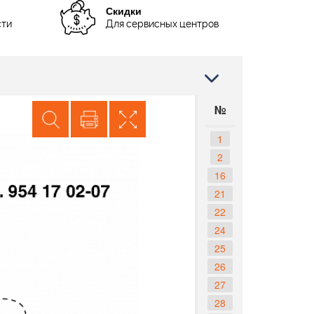
Скидки
сти
Для сервисных центров
№
1
2
16
21
22
24
25
26
27
28