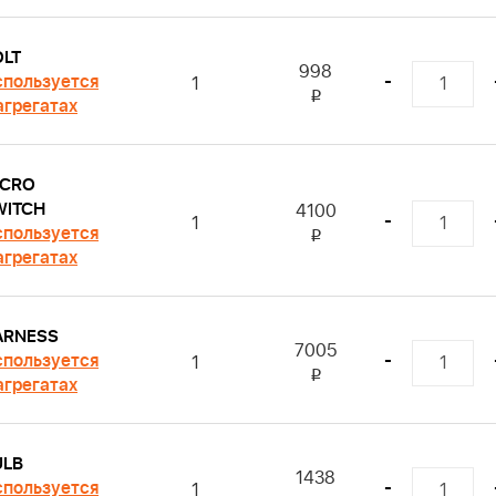
OLT
998
пользуется
-
1
i
агрегатах
ICRO
WITCH
4100
-
1
пользуется
i
агрегатах
ARNESS
7005
пользуется
-
1
i
агрегатах
ULB
1438
пользуется
-
1