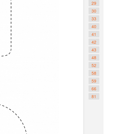
29
30
33
40
41
42
43
48
52
58
59
66
81