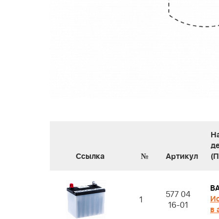
Н
д
Ссылка
№
Артикул
(
B
577 04
Ис
1
16-01
в 