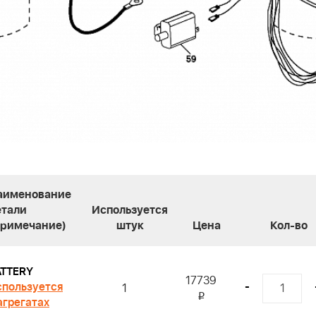
аименование
етали
Используется
Примечание)
штук
Цена
Кол-во
ATTERY
17739
пользуется
-
1
i
агрегатах