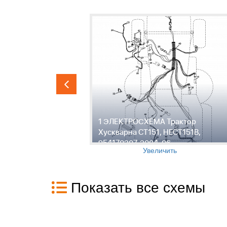
исного
1 ЭЛЕКТРОСХЕМА Трактор
HECT151B,
Хускварна CT151, HECT151B,
954170207, 2004-06
Увеличить
Показать все схемы