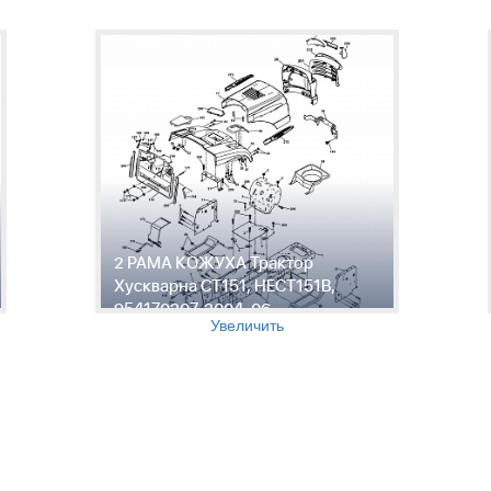
2 РАМА КОЖУХА Трактор
Хускварна CT151, HECT151B,
954170207, 2004-06
Увеличить