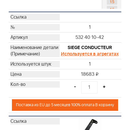
15
16
17
21
1
22
532 40 10-42
24
25
SIEGE CONDUCTEUR
Используется в агрегатах
1
18683
i
-
+
Поставка из EU до 5 месяцев 100% оплата В корзину