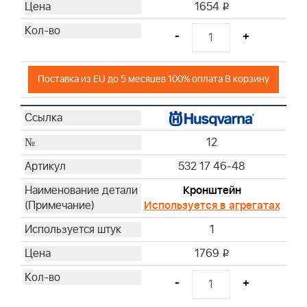
1654
i
-
+
Поставка из EU до 5 месяцев 100% оплата В корзину
12
532 17 46-48
Кронштейн
Используется в агрегатах
1
1769
i
-
+