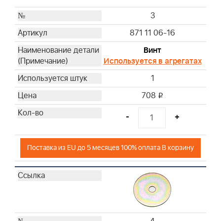
3
871 11 06-16
Винт
Используется в агрегатах
1
708
i
-
+
Поставка из EU до 5 месяцев 100% оплата В корзину