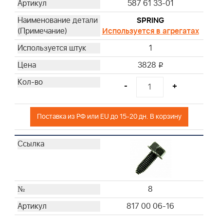
587 61 33-01
SPRING
Используется в агрегатах
1
3828
i
-
+
Поставка из РФ или EU до 15-20 дн. В корзину
8
817 00 06-16