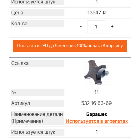
1
13547
i
-
+
Поставка из EU до 5 месяцев 100% оплата В корзину
11
532 16 63-69
Барашек
Используется в агрегатах
1