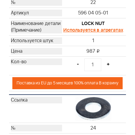
22
596 04 05-01
LOCK NUT
Используется в агрегатах
1
987
i
-
+
Поставка из EU до 5 месяцев 100% оплата В корзину
24