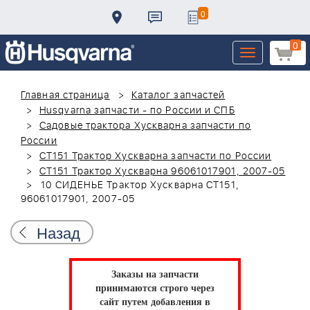
0
0
Toggle
navigation
Главная страница
Каталог запчастей
Husqvarna запчасти - по России и СПБ
Садовые трактора Хускварна запчасти по
России
CT151 Трактор Хускварна запчасти по России
CT151 Трактор Хускварна 96061017901, 2007-05
10 СИДЕНЬЕ Трактор Хускварна CT151,
96061017901, 2007-05
Назад
Заказы на запчасти
принимаются строго через
сайт путем добавления в