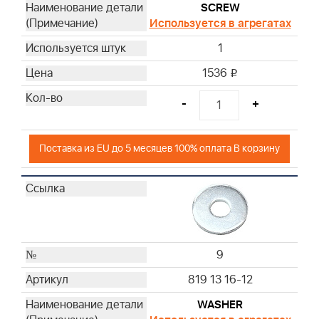
SCREW
Используется в агрегатах
1
1536
i
-
+
Поставка из EU до 5 месяцев 100% оплата В корзину
9
819 13 16-12
WASHER