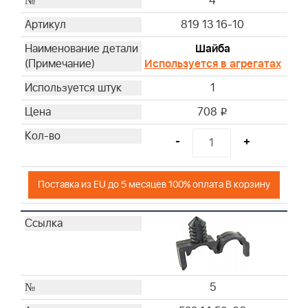
4
819 13 16-10
Шайба
Используется в агрегатах
1
708
i
-
+
Поставка из EU до 5 месяцев 100% оплата В корзину
5