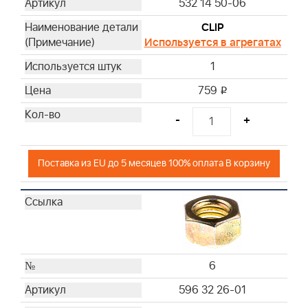
532 14 50-06
CLIP
Используется в агрегатах
1
759
i
-
+
Поставка из EU до 5 месяцев 100% оплата В корзину
6
596 32 26-01