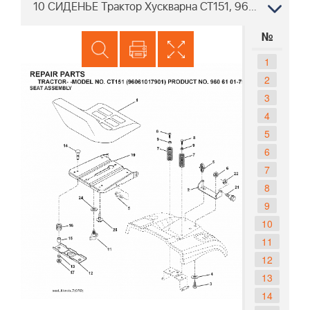
10 СИДЕНЬЕ Трактор Хускварна CT151, 96061017901, 2007-05
№
1
2
3
4
5
6
7
8
9
10
11
12
13
14