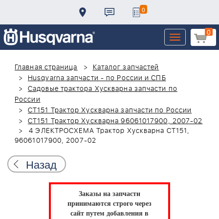
0
0
Toggle
navigation
Главная страница
Каталог запчастей
Husqvarna запчасти - по России и СПБ
Садовые трактора Хускварна запчасти по
России
CT151 Трактор Хускварна запчасти по России
CT151 Трактор Хускварна 96061017900, 2007-02
4 ЭЛЕКТРОСХЕМА Трактор Хускварна CT151,
96061017900, 2007-02
Назад
Заказы на запчасти
принимаются строго через
сайт путем добавления в