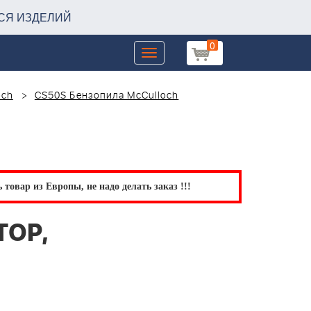
СЯ ИЗДЕЛИЙ
0
Toggle
navigation
och
CS50S Бензопила McCulloch
товар из Европы, не надо делать заказ !!!
ТОР,