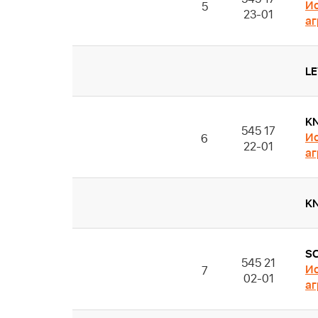
Ис
5
23-01
аг
L
K
545 17
Ис
6
22-01
аг
K
S
545 21
Ис
7
02-01
аг