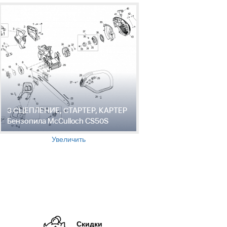
3 СЦЕПЛЕНИЕ, СТАРТЕР, КАРТЕР
Бензопила McCulloch CS50S
Увеличить
Скидки