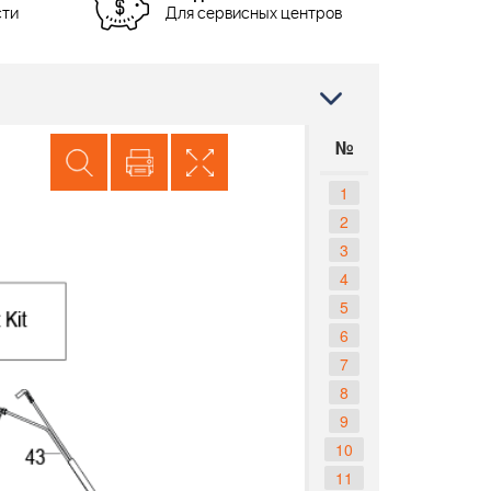
сти
Для сервисных центров
№
1
2
3
4
5
6
7
8
9
10
11