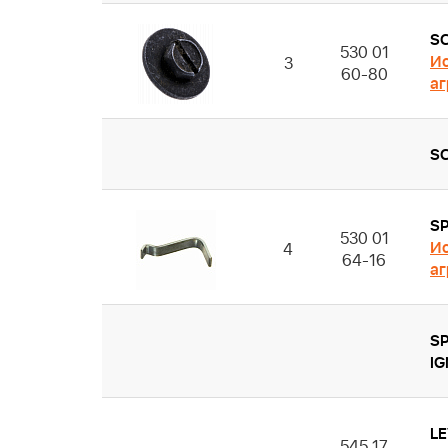
S
530 01
Ис
3
60-80
аг
S
S
530 01
Ис
4
64-16
аг
SP
IG
L
545 17