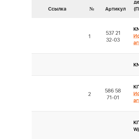
д
Ссылка
№
Артикул
(
K
537 21
Ис
1
32-03
аг
KN
KI
586 58
Ис
2
71-01
аг
KI
W/