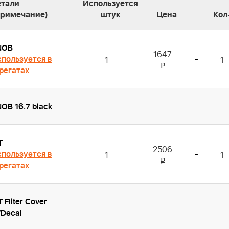
етали
Используется
Примечание)
штук
Цена
Кол
NOB
1647
пользуется в
-
1
i
регатах
OB 16.7 black
T
2506
пользуется в
-
1
i
регатах
T Filter Cover
Decal