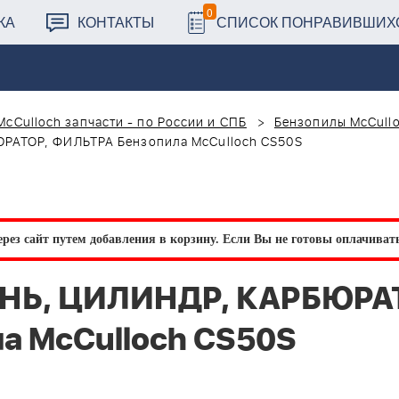
0
КА
КОНТАКТЫ
СПИСОК ПОНРАВИВШИХ
McCulloch запчасти - по России и СПБ
Бензопилы McCull
РАТОР, ФИЛЬТРА Бензопила McCulloch CS50S
рез сайт путем добавления в корзину.
Если Вы не готовы оплачивать 
НЬ, ЦИЛИНДР, КАРБЮРА
а McCulloch CS50S