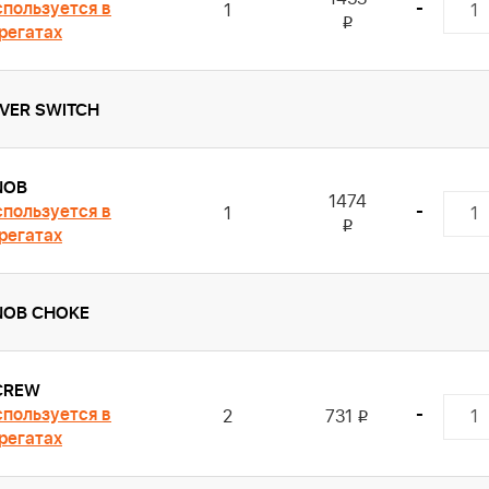
пользуется в
-
1
i
регатах
EVER SWITCH
NOB
1474
пользуется в
-
1
i
регатах
NOB CHOKE
CREW
пользуется в
-
2
731
i
регатах