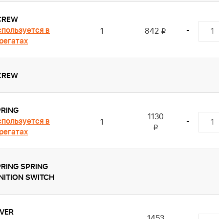
CREW
пользуется в
-
1
842
i
регатах
CREW
PRING
1130
пользуется в
-
1
i
регатах
RING SPRING
NITION SWITCH
EVER
1453