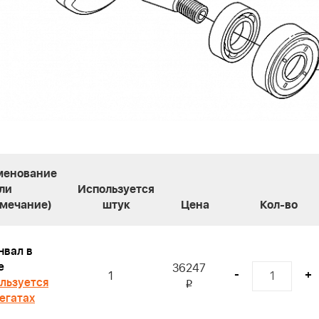
менование
ли
Используется
мечание)
штук
Цена
Кол-во
нвал в
е
36247
-
+
1
льзуется
i
регатах