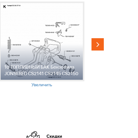
10 ТОПЛИВНЫЙ БАК Бензопила
11 РУЧКА 
JONSERED CS2141 CS2145 CS2150
CS2141 CS
Увеличить
Скидки