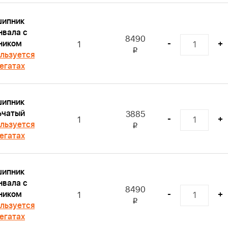
ипник
нвала с
8490
ником
-
+
1
i
льзуется
регатах
ипник
ьчатый
3885
-
+
1
льзуется
i
регатах
ипник
нвала с
8490
ником
-
+
1
i
льзуется
регатах