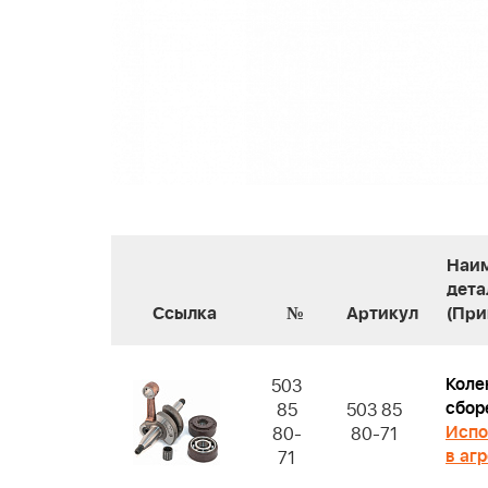
Наи
дета
Ссылка
№
Артикул
(При
Коле
503
сбор
85
503 85
Испо
80-
80-71
в аг
71