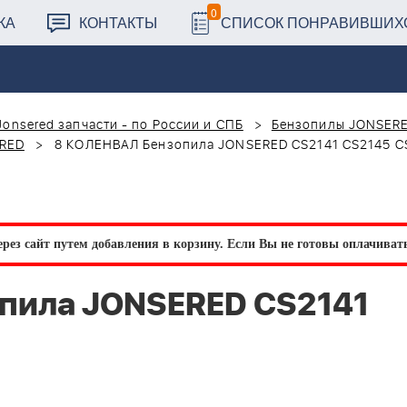
0
КА
КОНТАКТЫ
СПИСОК ПОНРАВИВШИХ
Jonsered запчасти - по России и СПБ
Бензопилы JONSER
ERED
8 КОЛЕНВАЛ Бензопила JONSERED CS2141 CS2145 C
рез сайт путем добавления в корзину.
Если Вы не готовы оплачивать 
пила JONSERED CS2141