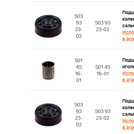
Подш
503
коле
93
503 93
саль
23-
23-02
Испо
02
в аг
Подш
501
игол
45
501 45
Испо
16-
16-01
в аг
01
Подш
503
коле
93
503 93
саль
23-
23-02
Испо
02
в аг