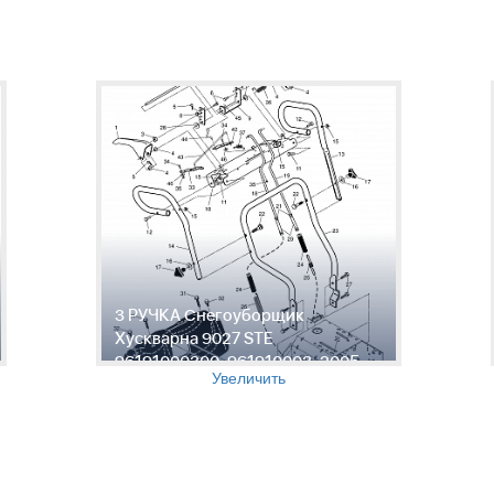
3 РУЧКА Снегоуборщик
Хускварна 9027 STE
96191000300, 961910003, 2005-
Увеличить
10