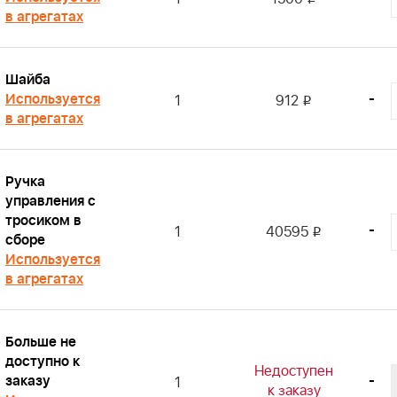
в агрегатах
Шайба
Используется
-
1
912
i
в агрегатах
Ручка
управления с
тросиком в
-
1
40595
i
сборе
Используется
в агрегатах
Больше не
доступно к
Недоступен
заказу
-
1
к заказу