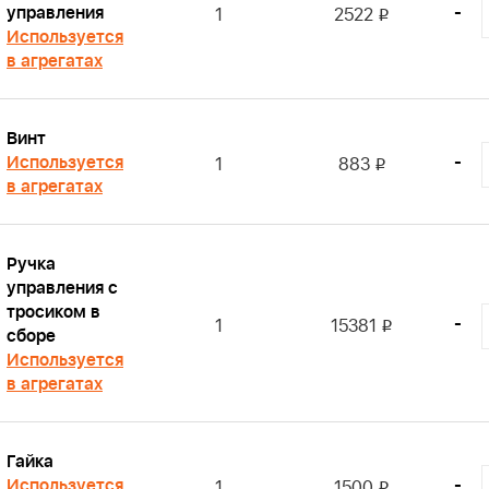
управления
-
1
2522
i
Используется
в агрегатах
Винт
Используется
-
1
883
i
в агрегатах
Ручка
управления с
тросиком в
-
1
15381
i
сборе
Используется
в агрегатах
Гайка
Используется
-
1
1500
i