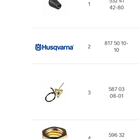
532 41
1
42-80
817 50 10-
2
10
587 03
3
08-01
596 32
4