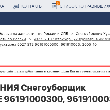
0
КА
КОНТАКТЫ
СПИСОК ПОНРАВИВШИХ
Husqvarna запчасти - по России и СПБ
Снегоуборщик Хус
сти по России
9027 STE Снегоуборщик Хускварна 96191
скварна 9027 STE 96191000300, 961910003, 2005-10
рез сайт путем добавления в корзину.
Если Вы не готовы оплачивать 
ЕНИЯ Снегоуборщик
E 96191000300, 96191000