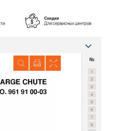
Скидки
сти
Для сервисных центров
№
1
2
3
4
5
6
7
8