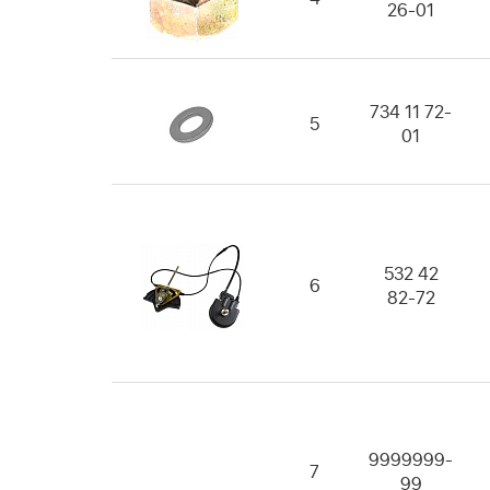
26-01
734 11 72-
5
01
532 42
6
82-72
9999999-
7
99