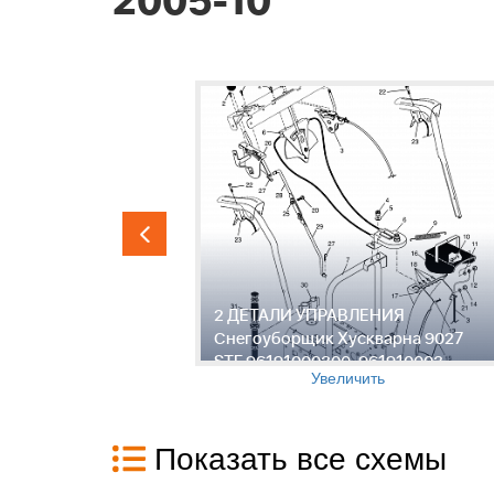
2005-10
гоуборщик
2 ДЕТАЛИ УПРАВЛЕНИЯ
Снегоуборщик Хускварна 9027
03, 2005-
STE 96191000300, 961910003,
Увеличить
2005-10
Показать все схемы