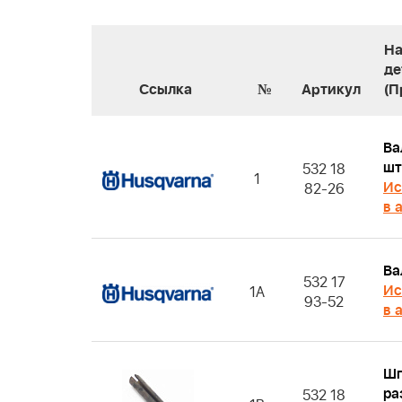
На
де
Ссылка
№
Артикул
(П
Ва
шт
532 18
1
Ис
82-26
в 
Ва
532 17
Ис
1A
93-52
в 
Шп
ра
532 18