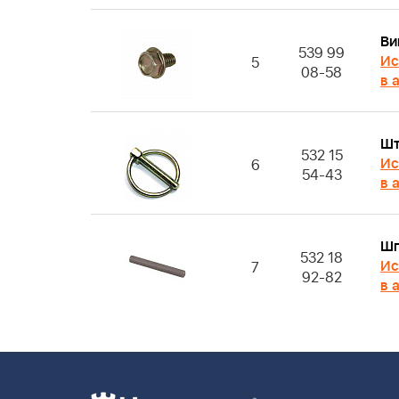
Ви
539 99
Ис
5
08-58
в 
Шт
532 15
Ис
6
54-43
в 
Шп
532 18
Ис
7
92-82
в 