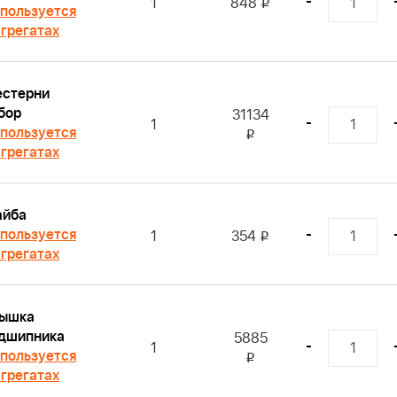
-
1
848
i
пользуется
агрегатах
стерни
бор
31134
-
1
пользуется
i
агрегатах
йба
пользуется
-
1
354
i
агрегатах
ышка
дшипника
5885
-
1
пользуется
i
агрегатах