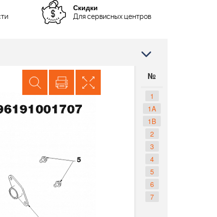
Скидки
сти
Для сервисных центров
№
1
1A
1B
2
3
4
5
6
7