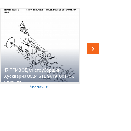
17 ПРИВОД Снегоуборщик
18 ДВИГА
Хускварна 8024 STE 96191001707,
Хускварна
2009-01
2009-01
Увеличить