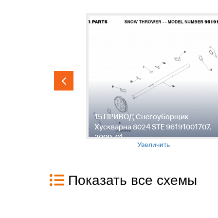
ик
15 ПРИВОД Снегоуборщик
191001707,
Хускварна 8024 STE 96191001707,
2009-01
Увеличить
Показать все схемы