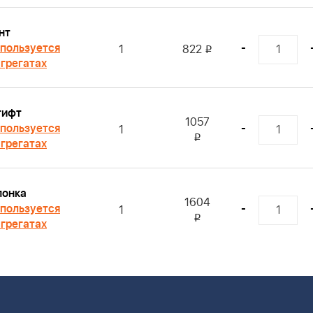
нт
пользуется
-
1
822
i
агрегатах
ифт
1057
пользуется
-
1
i
агрегатах
онка
1604
пользуется
-
1
i
агрегатах