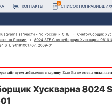
0
КА
КОНТАКТЫ
СПИСОК ПОНРАВИВШИХ
Husqvarna запчасти - по России и СПБ
Снегоуборщик Хус
сти по России
8024 STE Снегоуборщик Хускварна 96191
4 STE 96191001707, 2009-01
рез сайт путем добавления в корзину.
Если Вы не готовы оплачивать 
борщик Хускварна 8024 
-01