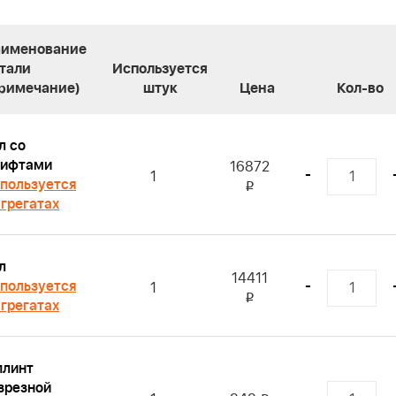
именование
тали
Используется
римечание)
штук
Цена
Кол-во
л со
ифтами
16872
-
1
пользуется
i
агрегатах
л
14411
пользуется
-
1
i
агрегатах
линт
зрезной