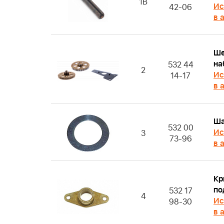
1B
Ис
42-06
в 
Ше
на
532 44
2
Ис
14-17
в 
Ша
532 00
Ис
3
73-96
в 
Кр
по
532 17
4
Ис
98-30
в 