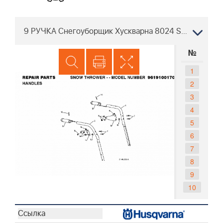
9 РУЧКА Снегоуборщик Хускварна 8024 STE 96191001706, 2008-08
№
1
2
3
4
5
6
7
8
9
10