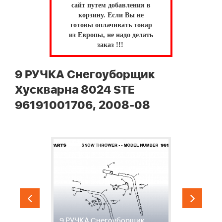
сайт путем добавления в
корзину.
Если Вы не
готовы оплачивать товар
из Европы, не надо делать
заказ !!!
9 РУЧКА Снегоуборщик
Хускварна 8024 STE
96191001706, 2008-08
9 РУЧКА Снегоуборщик
1