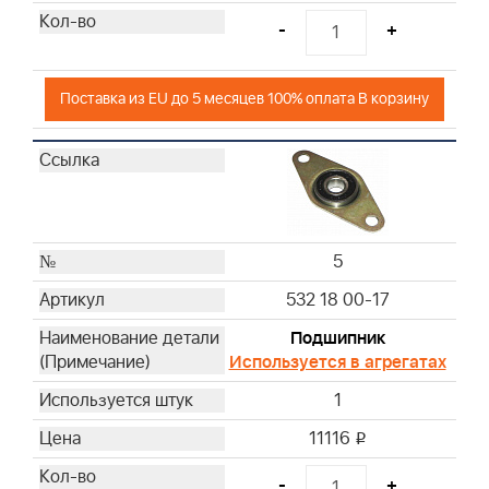
-
+
Поставка из EU до 5 месяцев 100% оплата В корзину
5
532 18 00-17
Подшипник
Используется в агрегатах
1
11116
i
-
+