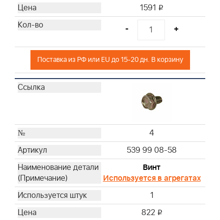
1591
i
33
34
-
+
35
36
Поставка из РФ или EU до 15-20 дн. В корзину
37
38
39
40
41
43
4
44
539 99 08-58
Винт
Используется в агрегатах
1
822
i