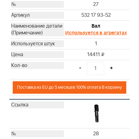
27
532 17 93-52
Вал
Используется в агрегатах
1
14411
i
-
+
Поставка из EU до 5 месяцев 100% оплата В корзину
28