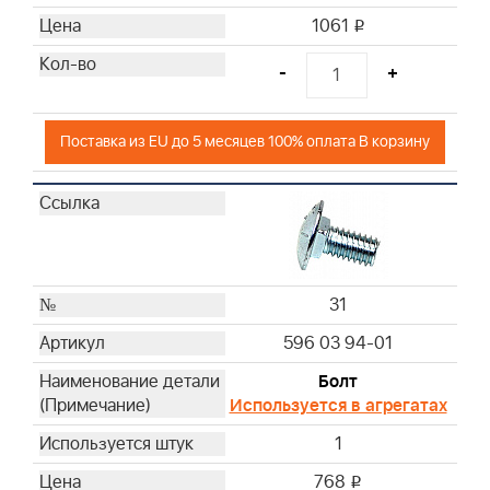
1061
i
-
+
Поставка из EU до 5 месяцев 100% оплата В корзину
31
596 03 94-01
Болт
Используется в агрегатах
1
768
i