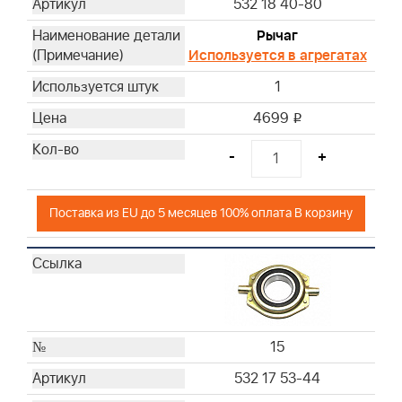
532 18 40-80
Рычаг
Используется в агрегатах
1
4699
i
-
+
Поставка из EU до 5 месяцев 100% оплата В корзину
15
532 17 53-44