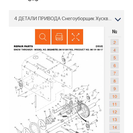
4 ДЕТАЛИ ПРИВОДА Снегоуборщик Хускварна 8024 STE 96191001703, 2008-11
№
2
4
5
6
7
8
9
10
11
12
13
14