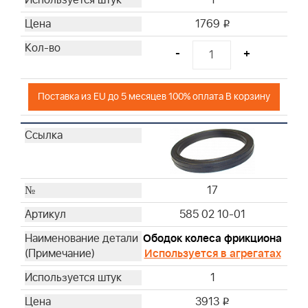
1769
i
-
+
Поставка из EU до 5 месяцев 100% оплата В корзину
17
585 02 10-01
Ободок колеса фрикциона
Используется в агрегатах
1
3913
i