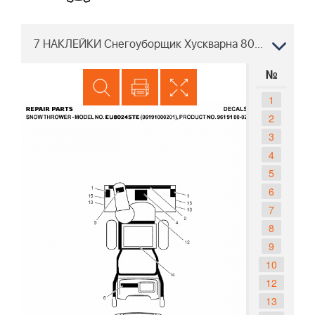
7 НАКЛЕЙКИ Снегоуборщик Хускварна 8024 STE 961910002, 2007-01
№
1
2
3
4
5
6
7
8
9
10
12
13