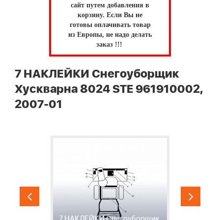
сайт путем добавления в
корзину.
Если Вы не
готовы оплачивать товар
из Европы, не надо делать
заказ !!!
7 НАКЛЕЙКИ Снегоуборщик
Хускварна 8024 STE 961910002,
2007-01
М
7 НАКЛЕЙКИ Снегоуборщик
С