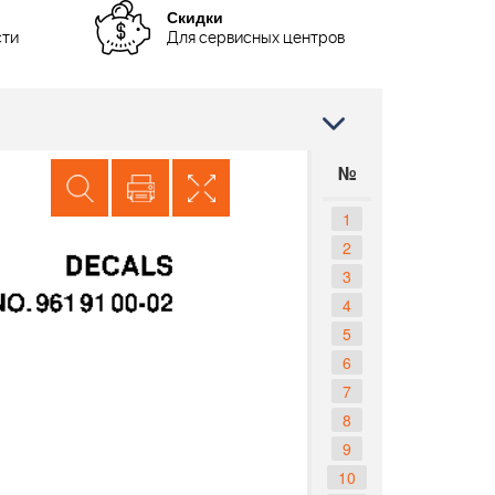
Скидки
сти
Для сервисных центров
№
1
2
3
4
5
6
7
8
9
10