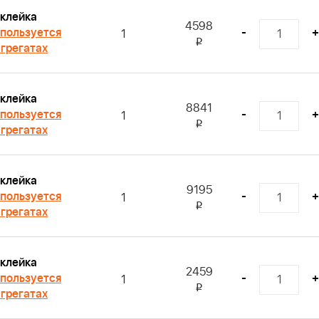
клейка
4598
пользуется
-
+
1
i
агрегатах
клейка
8841
пользуется
-
+
1
i
агрегатах
клейка
9195
пользуется
-
+
1
i
агрегатах
клейка
2459
пользуется
-
+
1
i
агрегатах