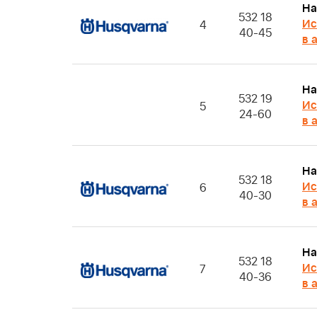
На
532 18
Ис
4
40-45
в 
На
532 19
Ис
5
24-60
в 
На
532 18
Ис
6
40-30
в 
На
532 18
Ис
7
40-36
в 