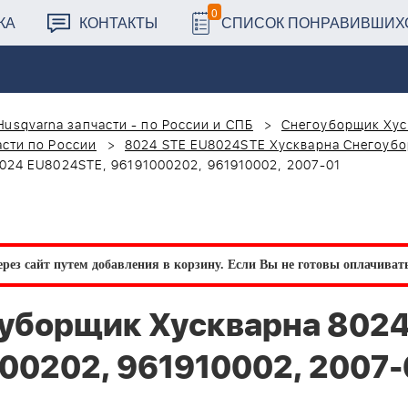
0
КА
КОНТАКТЫ
СПИСОК ПОНРАВИВШИХ
Husqvarna запчасти - по России и СПБ
Снегоуборщик Хус
сти по России
8024 STE EU8024STE Хускварна Снегоубо
24 EU8024STE, 96191000202, 961910002, 2007-01
рез сайт путем добавления в корзину.
Если Вы не готовы оплачивать 
уборщик Хускварна 802
00202, 961910002, 2007-