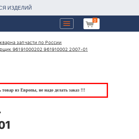
СЯ ИЗДЕЛИЙ
0
Toggle
navigation
кварна запчасти по России
рщик 96191000202 961910002 2007-01
товар из Европы, не надо делать заказ !!!
4
01