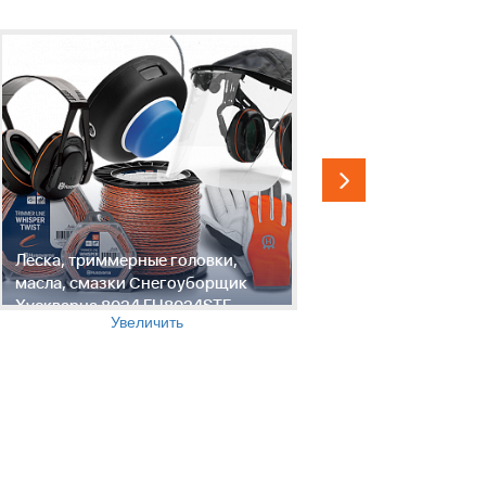
Леска, триммерные головки,
Инструмен
масла, смазки Снегоуборщик
обслужив
Хускварна 8024 EU8024STE,
Хускварна
Увеличить
96191000202, 961910002, 2007-01
961910002