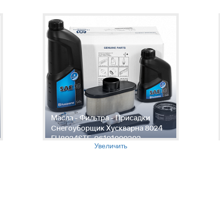
Масла - Фильтра - Присадки
Снегоуборщик Хускварна 8024
EU8024STE, 96191000202,
Увеличить
961910002, 2007-01