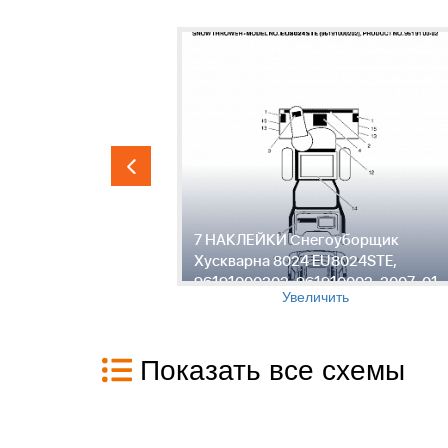
7 НАКЛЕЙКИ Снегоуборщик
рна 8024
Хускварна 8024 EU8024STE,
02,
96191000202, 961910002, 2007-01
Увеличить
Показать все схемы