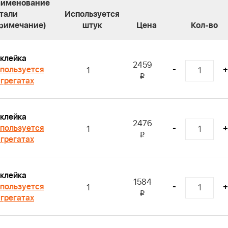
именование
тали
Используется
римечание)
штук
Цена
Кол-во
клейка
2459
пользуется
-
+
1
i
агрегатах
клейка
2476
пользуется
-
+
1
i
агрегатах
клейка
1584
пользуется
-
+
1
i
агрегатах