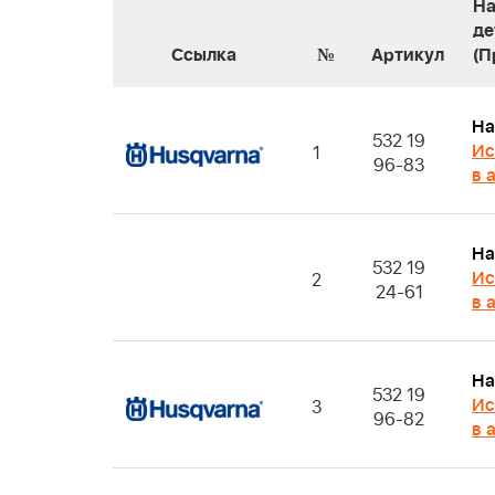
На
де
Ссылка
№
Артикул
(П
На
532 19
Ис
1
96-83
в 
На
532 19
Ис
2
24-61
в 
На
532 19
Ис
3
96-82
в 