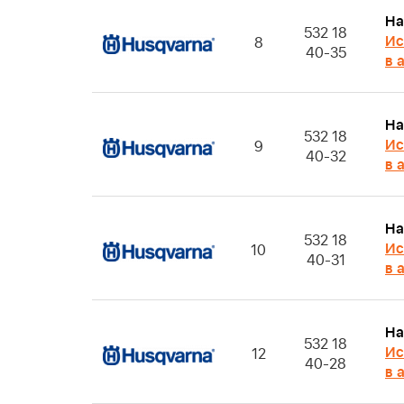
На
532 18
Ис
8
40-35
в 
На
532 18
Ис
9
40-32
в 
На
532 18
Ис
10
40-31
в 
На
532 18
Ис
12
40-28
в 