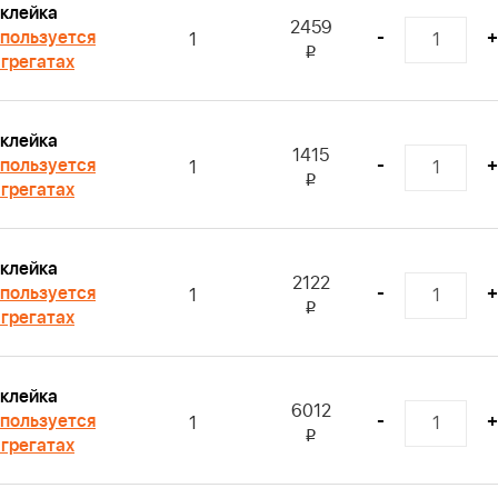
клейка
2459
пользуется
-
+
1
i
агрегатах
клейка
1415
пользуется
-
+
1
i
агрегатах
клейка
2122
пользуется
-
+
1
i
агрегатах
клейка
6012
пользуется
-
+
1
i
агрегатах