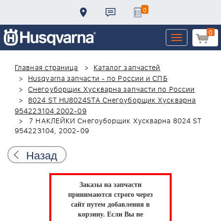
0
0
Toggle
navigation
Главная страница
Каталог запчастей
Husqvarna запчасти - по России и СПБ
Снегоуборщик Хускварна запчасти по России
8024 ST HU8024STA Снегоуборщик Хускварна
954223104 2002-09
7 НАКЛЕЙКИ Снегоуборщик Хускварна 8024 ST
954223104, 2002-09
Назад
Заказы на запчасти
принимаются строго через
сайт путем добавления в
корзину.
Если Вы не