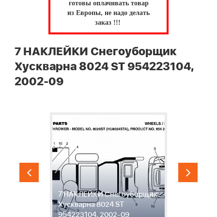
готовы оплачивать товар
из Европы, не надо делать
заказ !!!
7 НАКЛЕЙКИ Снегоуборщик
Хускварна 8024 ST 954223104,
2002-09
7 НАКЛЕЙКИ Снегоуборщик
М
Хускварна 8024 ST
С
09
954223104, 2002-09
8