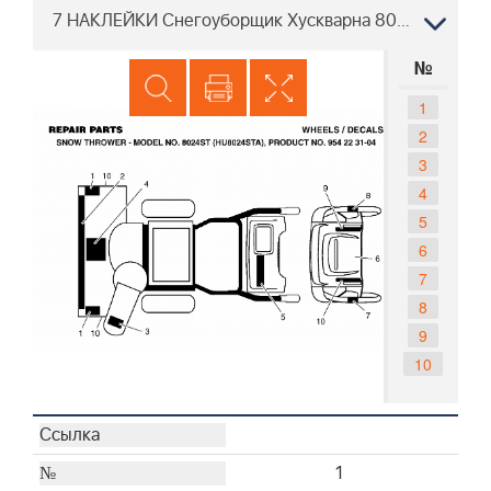
7 НАКЛЕЙКИ Снегоуборщик Хускварна 8024 ST 954223104, 2002-09
№
1
2
3
4
5
6
7
8
9
10
1