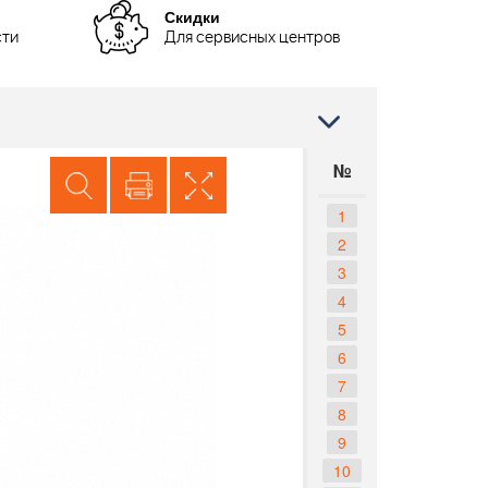
Скидки
сти
Для сервисных центров
№
1
2
3
4
5
6
7
8
9
10