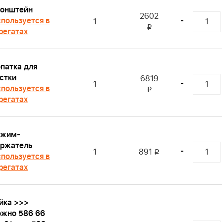
онштейн
2602
пользуется в
-
1
i
регатах
патка для
стки
6819
-
1
пользуется в
i
регатах
ажим-
ржатель
-
1
891
i
пользуется в
регатах
йка >>>
жно 586 66