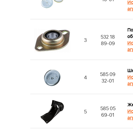
Ис
аг
По
об
532 18
3
Ис
89-09
аг
Ш
585 09
Ис
4
32-01
аг
Же
585 05
Ис
5
69-01
аг