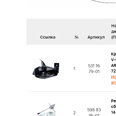
Н
д
Ссылка
№
Артикул
(
Кр
V-
AR
531 16
1
72
79-01
Ис
аг
Ре
сб
598 83
14
2
16-01