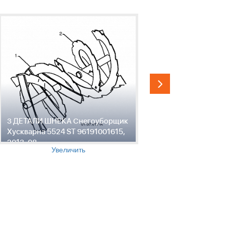
3 ДЕТАЛИ ШНЕКА Снегоуборщик
4 ДЕТАЛИ
Хускварна 5524 ST 96191001615,
Хускварна
2013-08
2013-08
Увеличить