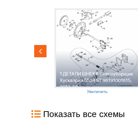
BRIGGS &
1 ДЕТАЛИ ШНЕКА Снегоуборщик
щик
Хускварна 5524 ST 96191001615,
91001615,
2013-08
Увеличить
Показать все схемы