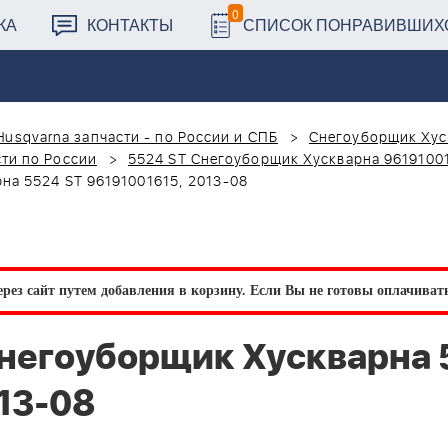
0
КА
КОНТАКТЫ
СПИСОК ПОНРАВИВШИХ
Husqvarna запчасти - по России и СПБ
Снегоуборщик Хус
ти по России
5524 ST Снегоуборщик Хускварна 9619100
а 5524 ST 96191001615, 2013-08
рез сайт путем добавления в корзину.
Если Вы не готовы оплачивать 
негоуборщик Хускварна 
13-08