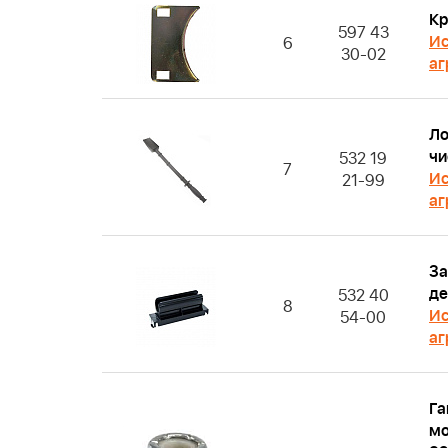
Кр
597 43
Ис
6
30-02
аг
Ло
чи
532 19
7
Ис
21-99
аг
З
де
532 40
8
Ис
54-00
аг
Га
мо