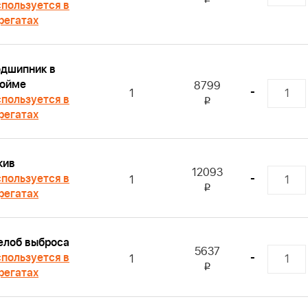
пользуется в
регатах
дшипник в
ойме
8799
-
1
пользуется в
i
регатах
кив
12093
пользуется в
-
1
i
регатах
лоб выброса
5637
пользуется в
-
1
i
регатах