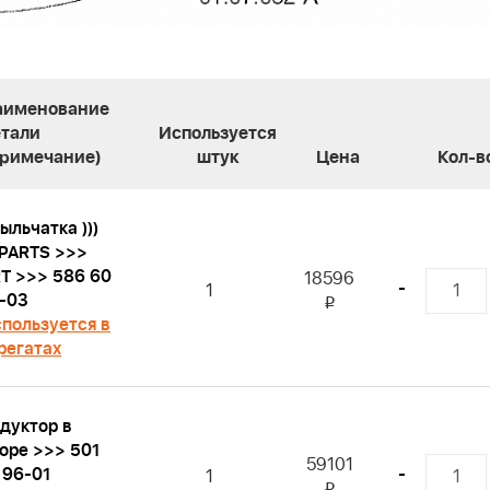
аименование
етали
Используется
Примечание)
штук
Цена
Кол-в
ыльчатка )))
PARTS >>>
T >>> 586 60
18596
-
1
-03
i
пользуется в
регатах
дуктор в
оре >>> 501
59101
 96-01
-
1
i