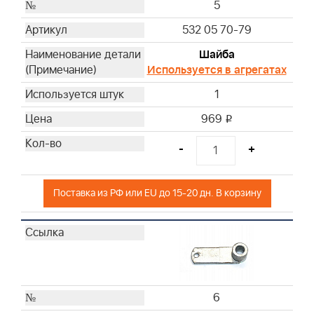
5
532 05 70-79
Шайба
Используется в агрегатах
1
969
i
-
+
Поставка из РФ или EU до 15-20 дн. В корзину
6