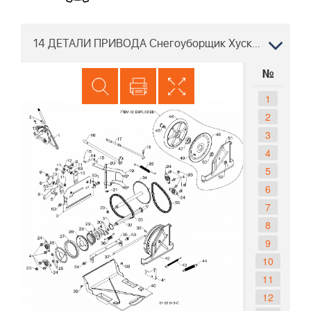
14 ДЕТАЛИ ПРИВОДА Снегоуборщик Хускварна 5524 ST 96191001614, 2013-08
№
1
2
3
4
5
6
7
8
9
10
11
12