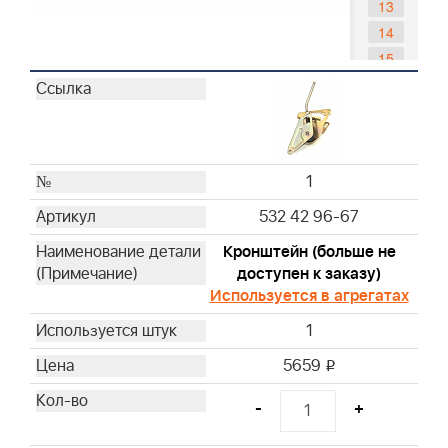
13
14
15
16
17
18
19
1
20
21
532 42 96-67
22
Кронштейн (больше не
23
доступен к заказу)
24
Используется в агрегатах
25
1
26
5659
i
27
28
-
+
29
30