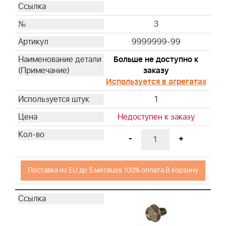
48
49
3
50
9999999-99
51
Больше не доступно к
52
заказу
53
Используется в агрегатах
54
1
Недоступен к заказу
-
+
Поставка из EU до 5 месяцев 100% оплата В корзину