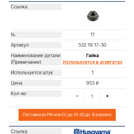
11
532 19 17-30
Гайка
Используется в агрегатах
1
953
i
-
+
Поставка из РФ или EU до 15-20 дн. В корзину