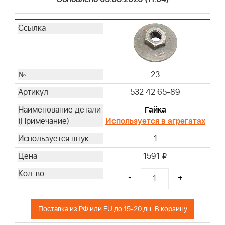
23
532 42 65-89
Гайка
Используется в агрегатах
1
1591
i
-
+
Поставка из РФ или EU до 15-20 дн. В корзину