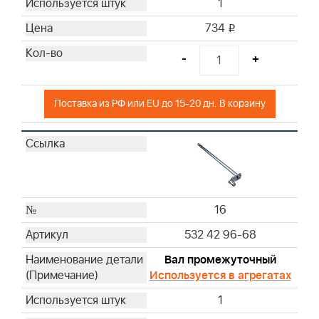
1
734
i
-
+
Поставка из РФ или EU до 15-20 дн. В корзину
16
532 42 96-68
Вал промежуточный
Используется в агрегатах
1