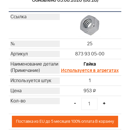
Обновлено 05.08.2026 (08:28)
25
873 93 05-00
Гайка
Используется в агрегатах
1
953
i
-
+
Поставка из EU до 5 месяцев 100% оплата В корзину