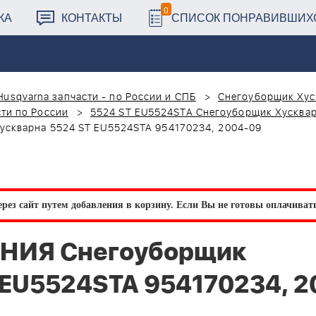
0
КА
КОНТАКТЫ
СПИСОК ПОНРАВИВШИХ
Husqvarna запчасти - по России и СПБ
Снегоуборщик Хус
ти по России
5524 ST EU5524STA Снегоуборщик Хусква
скварна 5524 ST EU5524STA 954170234, 2004-09
рез сайт путем добавления в корзину.
Если Вы не готовы оплачивать 
ЕНИЯ Снегоуборщик
 EU5524STA 954170234, 2