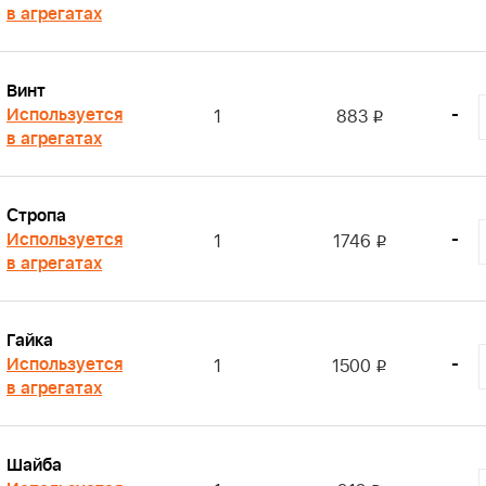
в агрегатах
Винт
Используется
-
1
883
i
в агрегатах
Стропа
Используется
-
1
1746
i
в агрегатах
Гайка
Используется
-
1
1500
i
в агрегатах
Шайба