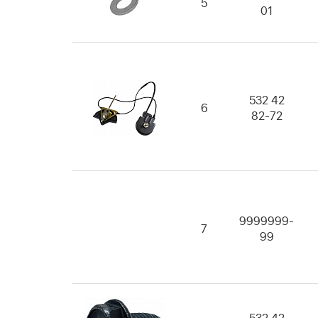
5
01
532 42
6
82-72
9999999-
7
99