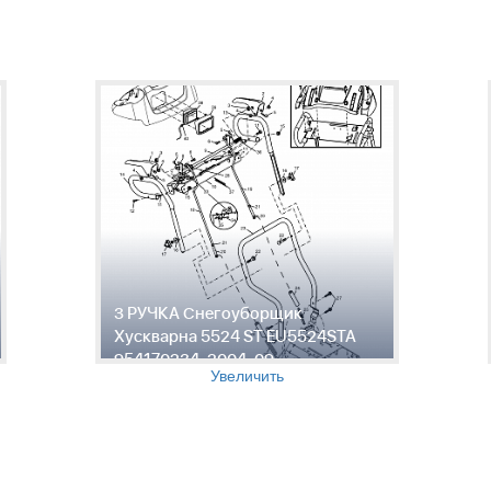
3 РУЧКА Снегоуборщик
Хускварна 5524 ST EU5524STA
954170234, 2004-09
Увеличить