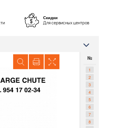
Скидки
сти
Для сервисных центров
№
1
2
3
4
5
6
7
8