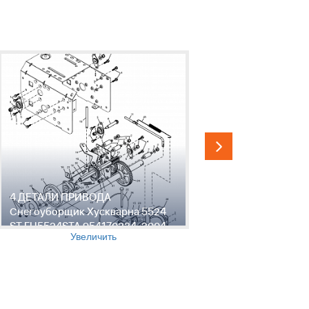
4 ДЕТАЛИ ПРИВОДА
5 ДЕТАЛИ
Снегоуборщик Хускварна 5524
Снегоубор
ST EU5524STA 954170234, 2004-
ST EU5524
Увеличить
09
09