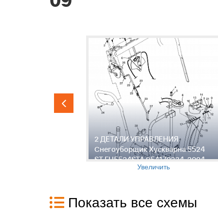
09
гоуборщик
2 ДЕТАЛИ УПРАВЛЕНИЯ
5524STA
Снегоуборщик Хускварна 5524
ST EU5524STA 954170234, 2004-
Увеличить
09
Показать все схемы