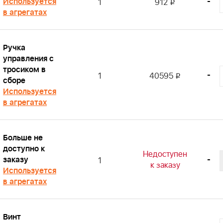
Используется
-
1
912
i
в агрегатах
Ручка
управления с
тросиком в
-
1
40595
i
сборе
Используется
в агрегатах
Больше не
доступно к
Недоступен
заказу
-
1
к заказу
Используется
в агрегатах
Винт